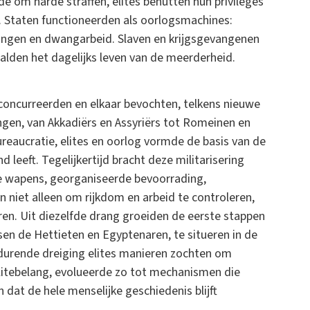
e om harde straffen, elites benutten hun privileges
. Staten functioneerden als oorlogsmachines:
stingen en dwangarbeid. Slaven en krijgsgevangenen
lden het dagelijks leven van de meerderheid.
concurreerden en elkaar bevochten, telkens nieuwe
ngen, van Akkadiërs en Assyriërs tot Romeinen en
reaucratie, elites en oorlog vormde de basis van de
 leeft. Tegelijkertijd bracht deze militarisering
e wapens, georganiseerde bevoorrading,
n niet alleen om rijkdom en arbeid te controleren,
en. Uit diezelfde drang groeiden de eerste stappen
sen de Hettieten en Egyptenaren, te situeren in de
rtdurende dreiging elites manieren zochten om
elitebelang, evolueerde zo tot mechanismen die
at de hele menselijke geschiedenis blijft