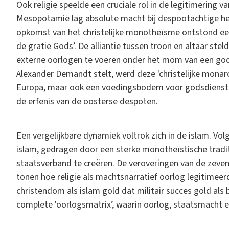
Ook religie speelde een cruciale rol in de legitimering 
Mesopotamië lag absolute macht bij despootachtige hee
opkomst van het christelijke monotheïsme ontstond een
de gratie Gods’. De alliantie tussen troon en altaar ste
externe oorlogen te voeren onder het mom van een godd
Alexander Demandt stelt, werd deze 'christelijke monar
Europa, maar ook een voedingsbodem voor godsdienst
de erfenis van de oosterse despoten.
Een vergelijkbare dynamiek voltrok zich in de islam. V
islam, gedragen door een sterke monotheïstische tradi
staatsverband te creëren. De veroveringen van de zeven
tonen hoe religie als machtsnarratief oorlog legitime
christendom als islam gold dat militair succes gold als
complete 'oorlogsmatrix’, waarin oorlog, staatsmacht en