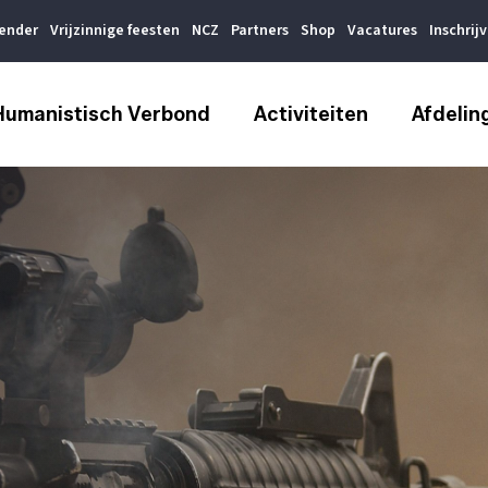
lender
Vrijzinnige feesten
NCZ
Partners
Shop
Vacatures
Inschrij
Humanistisch Verbond
Activiteiten
Afdelin