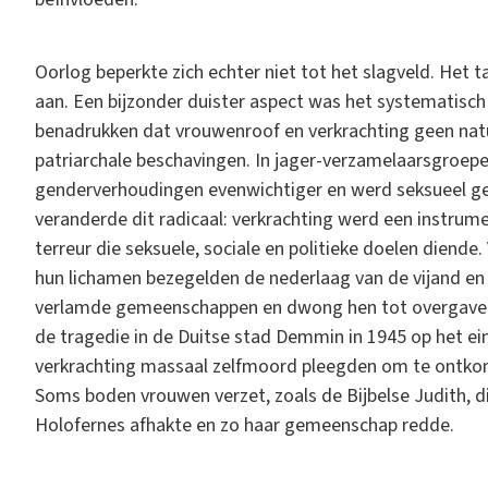
Oorlog beperkte zich echter niet tot het slagveld. Het
aan. Een bijzonder duister aspect was het systematisch
benadrukken dat vrouwenroof en verkrachting geen natu
patriarchale beschavingen. In jager-verzamelaarsgroep
genderverhoudingen evenwichtiger en werd seksueel ge
veranderde dit radicaal: verkrachting werd een instrum
terreur die seksuele, sociale en politieke doelen dien
hun lichamen bezegelden de nederlaag van de vijand en
verlamde gemeenschappen en dwong hen tot overgave. 
de tragedie in de Duitse stad Demmin in 1945 op het ei
verkrachting massaal zelfmoord pleegden om te ontko
Soms boden vrouwen verzet, zoals de Bijbelse Judith, d
Holofernes afhakte en zo haar gemeenschap redde.