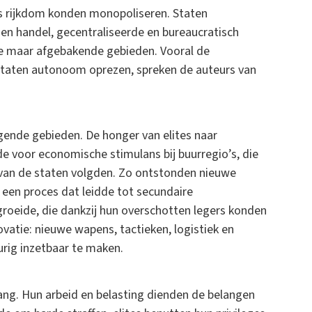
s rijkdom konden monopoliseren. Staten
en handel, gecentraliseerde en bureaucratisch
ve maar afgebakende gebieden. Vooral de
staten autonoom oprezen, spreken de auteurs van
ggende gebieden. De honger van elites naar
e voor economische stimulans bij buurregio’s, die
 van de staten volgden. Zo ontstonden nieuwe
 een proces dat leidde tot secundaire
roeide, die dankzij hun overschotten legers konden
atie: nieuwe wapens, tactieken, logistiek en
urig inzetbaar te maken.
ng. Hun arbeid en belasting dienden de belangen