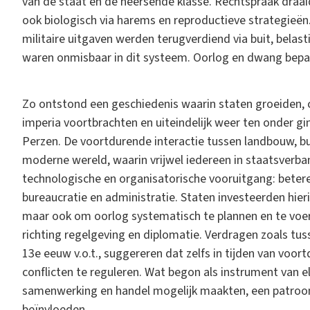
van de staat en de heersende klasse. Rechtspraak draaid
ook biologisch via harems en reproductieve strategieën
militaire uitgaven werden terugverdiend via buit, bela
waren onmisbaar in dit systeem. Oorlog en dwang bepaa
Zo ontstond een geschiedenis waarin staten groeiden, 
imperia voortbrachten en uiteindelijk weer ten onder gi
Perzen. De voortdurende interactie tussen landbouw, bu
moderne wereld, waarin vrijwel iedereen in staatsverband
technologische en organisatorische vooruitgang: beter
bureaucratie en administratie. Staten investeerden hieri
maar ook om oorlog systematisch te plannen en te voer
richting regelgeving en diplomatie. Verdragen zoals tus
13e eeuw v.o.t., suggereren dat zelfs in tijden van voo
conflicten te reguleren. Wat begon als instrument van 
samenwerking en handel mogelijk maakten, een patroon d
beïnvloeden.