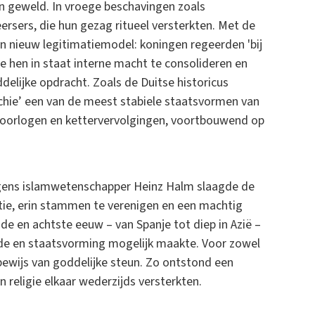
van geweld. In vroege beschavingen zoals
rsers, die hun gezag ritueel versterkten. Met de
 nieuw legitimatiemodel: koningen regeerden 'bij
lde hen in staat interne macht te consolideren en
elijke opdracht. Zoals de Duitse historicus
chie’ een van de meest stabiele staatsvormen van
oorlogen en kettervervolgingen, voortbouwend op
olgens islamwetenschapper Heinz Halm slaagde de
tie, erin stammen te verenigen en een machtig
de en achtste eeuw – van Spanje tot diep in Azië –
erde en staatsvorming mogelijk maakte. Voor zowel
 bewijs van goddelijke steun. Zo ontstond een
 religie elkaar wederzijds versterkten.