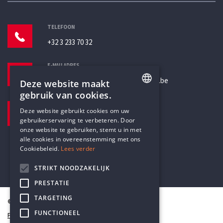
TELEFOON
+32 3 233 70 32
E-MAILADRES
secretariaat@humanistischverbond.be
Deze website maakt
gebruik van cookies.
BEZOEKADRES
ENGLISH
Deze website gebruikt cookies om uw
Pottenbrug 4
gebruikerservaring te verbeteren. Door
DUTCH
Antwerpen, 2000
onze website te gebruiken, stemt u in met
alle cookies in overeenstemming met ons
Cookiebeleid.
Lees verder
STRIKT NOODZAKELIJK
PRESTATIE
TARGETING
© Humanistisch Verbond 2026
FUNCTIONEEL
Privacy