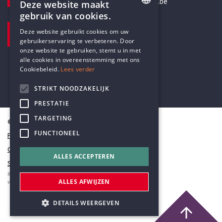
secretariaat@humanistischverbond.be
Deze website maakt
gebruik van cookies.
BEZOEKADRES
ENGLISH
Deze website gebruikt cookies om uw
Pottenbrug 4
gebruikerservaring te verbeteren. Door
DUTCH
Antwerpen, 2000
onze website te gebruiken, stemt u in met
alle cookies in overeenstemming met ons
Cookiebeleid.
Lees verder
STRIKT NOODZAKELIJK
PRESTATIE
TARGETING
© Humanistisch Verbond 2026
FUNCTIONEEL
Privacy
Cookiestatement
ALLES ACCEPTEREN
Sitemap
#codedwithlove by
Codelines
ALLES AFWIJZEN
webapplicaties
,
mobiele apps
&
maatwerk websites
DETAILS WEERGEVEN