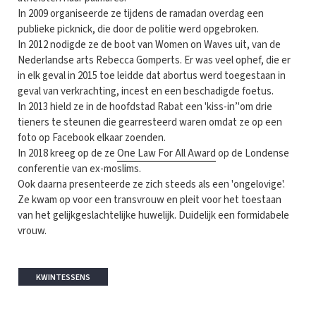
In 2009 organiseerde ze tijdens de ramadan overdag een
publieke picknick, die door de politie werd opgebroken.
In 2012 nodigde ze de boot van Women on Waves uit, van de
Nederlandse arts Rebecca Gomperts. Er was veel ophef, die er
in elk geval in 2015 toe leidde dat abortus werd toegestaan in
geval van verkrachting, incest en een beschadigde foetus.
In 2013 hield ze in de hoofdstad Rabat een 'kiss-in’'om drie
tieners te steunen die gearresteerd waren omdat ze op een
foto op Facebook elkaar zoenden.
In 2018 kreeg op de ze
One Law For All Award
op de Londense
conferentie van ex-moslims.
Ook daarna presenteerde ze zich steeds als een 'ongelovige'.
Ze kwam op voor een transvrouw en pleit voor het toestaan
van het gelijkgeslachtelijke huwelijk. Duidelijk een formidabele
vrouw.
KWINTESSENS