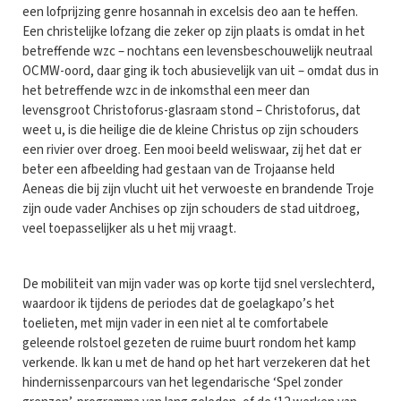
een lofprijzing genre hosannah in excelsis deo aan te heffen.
Een christelijke lofzang die zeker op zijn plaats is omdat in het
betreffende wzc – nochtans een levensbeschouwelijk neutraal
OCMW-oord, daar ging ik toch abusievelijk van uit – omdat dus in
het betreffende wzc in de inkomsthal een meer dan
levensgroot Christoforus-glasraam stond – Christoforus, dat
weet u, is die heilige die de kleine Christus op zijn schouders
een rivier over droeg. Een mooi beeld weliswaar, zij het dat er
beter een afbeelding had gestaan van de Trojaanse held
Aeneas die bij zijn vlucht uit het verwoeste en brandende Troje
zijn oude vader Anchises op zijn schouders de stad uitdroeg,
veel toepasselijker als u het mij vraagt.
De mobiliteit van mijn vader was op korte tijd snel verslechterd,
waardoor ik tijdens de periodes dat de goelagkapo’s het
toelieten, met mijn vader in een niet al te comfortabele
geleende rolstoel gezeten de ruime buurt rondom het kamp
verkende. Ik kan u met de hand op het hart verzekeren dat het
hindernissenparcours van het legendarische ‘Spel zonder