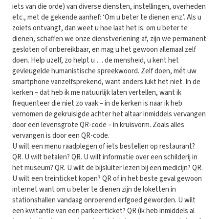
iets van die orde) van diverse diensten, instellingen, overheden
etc., met de gekende aanhef: ‘Om u beter te dienen enz.’. Als u
zoiets ontvangt, dan weet u hoe laat het is: om u beter te
dienen, schaffen we onze dienstverlening af, zijn we permanent
gesloten of onbereikbaar, en mag u het gewoon allemaal zelf
doen. Help uzelf, zo helpt u … de mensheid, u kent het
gevleugelde humanistische spreekwoord. Zelf doen, mét uw
smartphone vanzelfsprekend, want anders lukt het niet. In de
kerken – dat heb ik me natuurlijk laten vertellen, want ik
frequenteer die niet zo vaak – in de kerken is naar ik heb
vernomen de gekruisigde achter het altaar inmiddels vervangen
door een levensgrote QR-code – in kruisvorm. Zoals alles
vervangen is door een QR-code.
U wilt een menu raadplegen of iets bestellen op restaurant?
QR. U wilt betalen? QR. U wilt informatie over een schilderij in
het museum? QR. U wilt de bijsluiter lezen bij een medicijn? QR.
U wilt een treinticket kopen? QR of in het beste geval gewoon
internet want om u beter te dienen zijn de loketten in
stationshallen vandaag onroerend erfgoed geworden. U wilt
een kwitantie van een parkeerticket? QR (ik heb inmiddels al