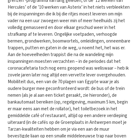
grenzen’-programma van lang geleden, of de ‘12 werken van
Hercules’ of de ’10 werken van Asterix’ in het niets verbleekten
bij de inspanningen die ik bij die ritjes moest leveren om mijn
vader na een uur zwoegen weer min of meer heelhuids zij het
volledig gemasseerd en door elkaar geschud weer in het
strafkamp af te leveren. Ongelijke voetpaden, verhoogde
bermen, grondwerken, boomwortels, omleidingen, onneembare
trappen, putten en gaten in de weg, u noemt het, het was er.
Aan de hoeveelheden trappist die na de wandeling mijn
inspanningen moesten verzachten – in de periodes dat het
coronacafetaria toch nog eens geopend was weliswaar – heb ik
zovele jaren later nog altijd een vervette lever overgehouden.
Mobiliteit dus, een van de 70 plagen van Egypte waar je als
oudere burger mee geconfronteerd wordt: de bus of de trein
nemen (als je al aan een ticket geraakt, zie hieronder), de
bankautomaat bereiken (op, regelgeving, maximum 5 km, begin
er maar eens aan met de rollator), het toiletbezoek in het
gemiddelde café of restaurant, altijd op een andere verdieping
uiteraard (in de cafés op de Groenplaats in Antwerpen moet je
Tarzan-kwaliteiten hebben om je via een aan de muur
bevestigde liaan op een smalle middeleeuwse trap naar boven