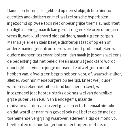
Dames en heren, alle gekheid op een stokje, ik heb hier nu
eventjes anekdotisch en met wat retorische hyperbolen
ingezoomd op twee toch niet onbelangrijke thema’s, mobiliteit
en digitalisering, maar ik kan gerust nog enkele uren doorgaan
vrees ik, wat ik uiteraard niet zal doen, maak u geen zorgen.
Maar als je er een klein beetje dichterbij staat of op een of
andere manier geconfronteerd wordt met problematieken waar
oudere mensen tegenaan botsen, dan maak je je soms wel eens
de bedenking dat het beleid alleen maar uitgedokterd wordt
door blijkbaar veel te jonge mensen die ofwel geen benul
hebben van, ofwel geen begrip hebben voor, of, waarschijnlijker,
allebei, voor hun medeburgers op leeftijd. En let wel, ouder
worden is zeker niet uitsluitend kommer en kwel, wel
integendeel (dat hoort u straks ook nog wel van de vrolijke
grijze puber Jean Paul Van Bendegem), maar de
randvoorwaarden zijn in veel gevallen echt helemaal niet oké,
en dat wordt er naar mijn gevoel ook niet beter op én met de
toenemende vergrijzing waarover iedereen altijd de mond vol
heeft zullen ook hoe langer hoe meer burgers met deze