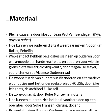
_Materiaal
Kleine causerie door filosoof Jean Paul Van Bendegem (
Wijs,
grijs en puber
)
Hoe kunnen we ouderen digitaal weerbaar maken?, door Raf
Rollier, Febelfin
Welke impact hebben beleidsbeslissingen op ouderen voor
wie armoede een harde realiteit is én ouderen voor wie die
grens plots wel erg dichtbij komt?, door Magda De Meyer,
voorzitter van de Vlaamse Ouderenraad
De woonsituatie van ouderen in Vlaanderen en alternatieve
woonopties met het onderzoeksproject HOUSE, door Elke
Ielegems, dr. architect UHasselt
De zorgvolmacht, door Kobe Monteyne, notaris
Hoe kunnen ouderen zich het best voorbereiden op een
operatie?, door Sofie Fransen, chirurg, docent
Presentatie door Barbara Ceuleers, auteur en journaliste