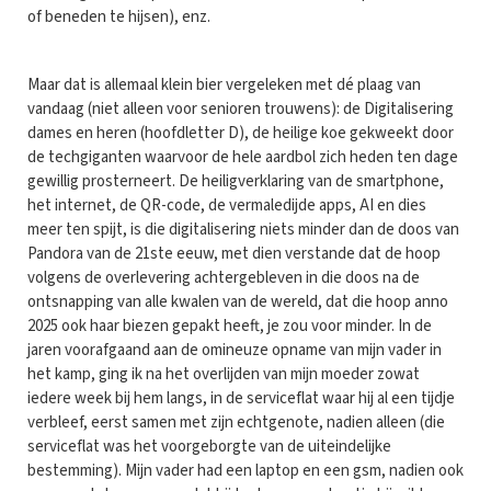
of beneden te hijsen), enz.
Maar dat is allemaal klein bier vergeleken met dé plaag van
vandaag (niet alleen voor senioren trouwens): de Digitalisering
dames en heren (hoofdletter D), de heilige koe gekweekt door
de techgiganten waarvoor de hele aardbol zich heden ten dage
gewillig prosterneert. De heiligverklaring van de smartphone,
het internet, de QR-code, de vermaledijde apps, AI en dies
meer ten spijt, is die digitalisering niets minder dan de doos van
Pandora van de 21ste eeuw, met dien verstande dat de hoop
volgens de overlevering achtergebleven in die doos na de
ontsnapping van alle kwalen van de wereld, dat die hoop anno
2025 ook haar biezen gepakt heeft, je zou voor minder. In de
jaren voorafgaand aan de omineuze opname van mijn vader in
het kamp, ging ik na het overlijden van mijn moeder zowat
iedere week bij hem langs, in de serviceflat waar hij al een tijdje
verbleef, eerst samen met zijn echtgenote, nadien alleen (die
serviceflat was het voorgeborgte van de uiteindelijke
bestemming). Mijn vader had een laptop en een gsm, nadien ook