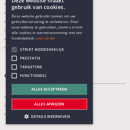
Deze website maakt
In de kijker
gebruik van cookies.
Kalender
ENGLISH
Deze website gebruikt cookies om uw
Recente activiteiten
gebruikerservaring te verbeteren. Door
DUTCH
onze website te gebruiken, stemt u in met
Prijs Vrijzinnig Humanisme
alle cookies in overeenstemming met ons
Cookiebeleid.
Lees verder
Boekenprijs
Karel Poma-lezing
STRIKT NOODZAKELIJK
PRESTATIE
TARGETING
Onze thema's
FUNCTIONEEL
ALLES ACCEPTEREN
Jaarthema
ALLES AFWIJZEN
Opvoeden en onderwijs
Gezondheidszorg
DETAILS WEERGEVEN