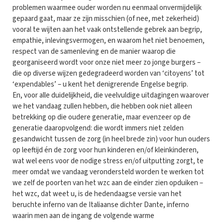
problemen waarmee ouder worden nu eenmaal onvermijdelijk
gepaard gaat, maar ze zijn misschien (of nee, met zekerheid)
vooral te wijten aan het vaak ontstellende gebrek aan begrip,
empathie, inlevingsvermogen, en waarom het niet benoemen,
respect van de samenleving en de manier waarop die
georganiseerd wordt voor onze niet meer zo jonge burgers –
die op diverse wijzen gedegradeerd worden van ‘citoyens’ tot
‘expendables’ – u kent het denigrerende Engelse begrip.
En, voor alle duidelijkheid, die veelvuldige uitdagingen waarover
we het vandaag zullen hebben, die hebben ook niet alleen
betrekking op die oudere generatie, maar evenzeer op de
generatie daaropvolgend: die wordt immers niet zelden
gesandwicht tussen de zorg (in heel brede zin) voor hun ouders
op leeftijd én de zorg voor hun kinderen en/of kleinkinderen,
wat wel eens voor de nodige stress en/of uitputting zorgt, te
meer omdat we vandaag verondersteld worden te werken tot
we zelf de poorten van het wzc aan de einder zien opduiken –
het wzc, dat weet u, is de hedendaagse versie van het
beruchte inferno van de Italiaanse dichter Dante, inferno
waarin men aan de ingang de volgende warme