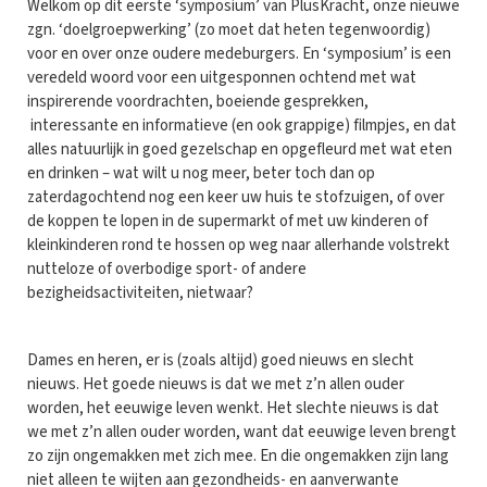
Welkom op dit eerste ‘symposium’ van PlusKracht, onze nieuwe
zgn. ‘doelgroepwerking’ (zo moet dat heten tegenwoordig)
voor en over onze oudere medeburgers. En ‘symposium’ is een
veredeld woord voor een uitgesponnen ochtend met wat
inspirerende voordrachten, boeiende gesprekken,
interessante en informatieve (en ook grappige) filmpjes, en dat
alles natuurlijk in goed gezelschap en opgefleurd met wat eten
en drinken – wat wilt u nog meer, beter toch dan op
zaterdagochtend nog een keer uw huis te stofzuigen, of over
de koppen te lopen in de supermarkt of met uw kinderen of
kleinkinderen rond te hossen op weg naar allerhande volstrekt
nutteloze of overbodige sport- of andere
bezigheidsactiviteiten, nietwaar?
Dames en heren, er is (zoals altijd) goed nieuws en slecht
nieuws. Het goede nieuws is dat we met z’n allen ouder
worden, het eeuwige leven wenkt. Het slechte nieuws is dat
we met z’n allen ouder worden, want dat eeuwige leven brengt
zo zijn ongemakken met zich mee. En die ongemakken zijn lang
niet alleen te wijten aan gezondheids- en aanverwante