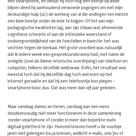
een smartphone, en omdat hij toch nog een beetje bij wilde
blijven deed hij aanhoudend verwoede pogingen om met mijn
deskundige hulp (sic) de werking van al die ondingen ten minste
een klein beetje onder de knie te krijgen. Of het aan mijn
pedagogische kwaliteiten lag, aan zijn stilaan wat afnemende
cognitieve scherpte of aan de intrinsieke weerstand of
ondoorgrondelijkheid van de toestellen in kwestie: het was
vechten tegen de bierkaai. Het grote voordeel was natuurlijk
dat ik iedere week een gespreksonderwerp had, met name de
snelgids (snel als kleine retorische overdrijving) van telefoon en
computer, telkens dezelfde weliswaar. Enfin, het resultaat was
meestal toch dat hij diezelfde dag toch wel even op het
internet geraakte en dat hij een telefoontje kon plegen –
smartphone basic dus. Dat was meer dan vijf jaar geleden.
Maar vandaag dames en heren, vandaag kan een mens
doodeenvoudig niet meer functioneren in deze samenleving
zonder smartphone of zonder in meer dan beperkte mate
digitaal geletterd te zijn. Hoeveel brieven heeft u de voorbije
jaren niet gekregen (nu ja brieven, wellicht e-mails, sms’jes of