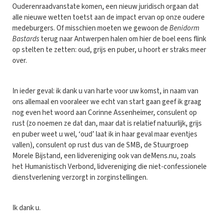
Ouderenraadvanstate komen, een nieuw juridisch orgaan dat
alle nieuwe wetten toetst aan de impact ervan op onze oudere
medeburgers. Of misschien moeten we gewoon de
Benidorm
Bastards
terug naar Antwerpen halen om hier de boel eens flink
op stelten te zetten: oud, grijs en puber, u hoort er straks meer
over.
In ieder geval: ik dank u van harte voor uw komst, in naam van
ons allemaal en vooraleer we echt van start gaan geef ik graag
nog even het woord aan Corinne Assenheimer, consulent op
rust (zo noemen ze dat dan, maar dat is relatief natuurlijk, grijs
en puber weet u wel, ‘oud’ laat ik in haar geval maar eventjes
vallen), consulent op rust dus van de SMB, de Stuurgroep
Morele Bijstand, een lidvereniging ook van deMens.nu, zoals
het Humanistisch Verbond, lidvereniging die niet-confessionele
dienstverlening verzorgt in zorginstellingen.
Ik dank u.