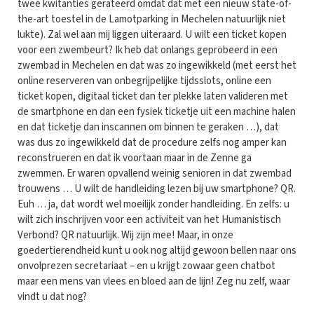
twee kwitanties gerateerd omdat dat met een nieuw state-of-
the-art toestel in de Lamotparking in Mechelen natuurlijk niet
lukte). Zal wel aan mij liggen uiteraard. U wilt een ticket kopen
voor een zwembeurt? Ik heb dat onlangs geprobeerd in een
zwembad in Mechelen en dat was zo ingewikkeld (met eerst het
online reserveren van onbegrijpelijke tijdsslots, online een
ticket kopen, digitaal ticket dan ter plekke laten valideren met
de smartphone en dan een fysiek ticketje uit een machine halen
en dat ticketje dan inscannen om binnen te geraken …), dat
was dus zo ingewikkeld dat de procedure zelfs nog amper kan
reconstrueren en dat ik voortaan maar in de Zenne ga
zwemmen. Er waren opvallend weinig senioren in dat zwembad
trouwens … U wilt de handleiding lezen bij uw smartphone? QR.
Euh … ja, dat wordt wel moeilijk zonder handleiding. En zelfs: u
wilt zich inschrijven voor een activiteit van het Humanistisch
Verbond? QR natuurlijk. Wij zijn mee! Maar, in onze
goedertierendheid kunt u ook nog altijd gewoon bellen naar ons
onvolprezen secretariaat – en u krijgt zowaar geen chatbot
maar een mens van vlees en bloed aan de lijn! Zeg nu zelf, waar
vindt u dat nog?