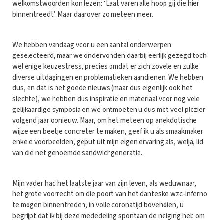
welkomstwoorden kon lezen: ‘Laat varen alle hoop gij die hier
binnentreedt’. Maar daarover zo meteen meer.
We hebben vandaag voor u een aantal onderwerpen
geselecteerd, maar we ondervonden daarbij eerlijk gezegd toch
wel enige keuzestress, precies omdat er zich zovele en zulke
diverse uitdagingen en problematieken aandienen. We hebben
dus, en dat is het goede nieuws (maar dus eigenlijk ook het
slechte), we hebben dus inspiratie en materiaal voor nog vele
gelijkaardige symposia en we ontmoeten u dus met veel plezier
volgend jaar opnieuw. Maar, om het meteen op anekdotische
wijze een beetje concreter te maken, geef ik u als smaakmaker
enkele voorbeelden, geput uit mijn eigen ervaring als, welja, lid
van die net genoemde sandwichgeneratie.
Mijn vader had het laatste jaar van zijn leven, als weduwnaar,
het grote voorrecht om die poort van het danteske wzc-inferno
te mogen binnentreden, in volle coronatijd bovendien, u
begrijpt dat ik bij deze mededeling spontaan de neiging heb om