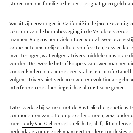
sturen om hun familie te helpen – er gaat geen geld na
Vanuit zijn ervaringen in Californië in de jaren zeventig
centrum van de homobeweging in de VS, observeerde T
mannen. Volgens hem vielen toen vooral twee levenssti
exuberante nachtelijke cultuur van feesten, seks en kor
investeringen, wat volgens Trivers middelen opslokte 
worden. De tweede betrof koppels van twee mannen di
zonder kinderen maar met een stabiel en comfortabel le
volgens Trivers niet verklaren wat er evolutionair gebeur
interfereren met familiegerichte altruïstische genen.
Later werkte hij samen met de Australische geneticus 
componenten van dit complexe fenomeen, waaronder de
meer
Rudy Van Giel
eerder toelichtte, blijft dit onder
hedendaags onderzoek nuanceert eerdere conclusies en b