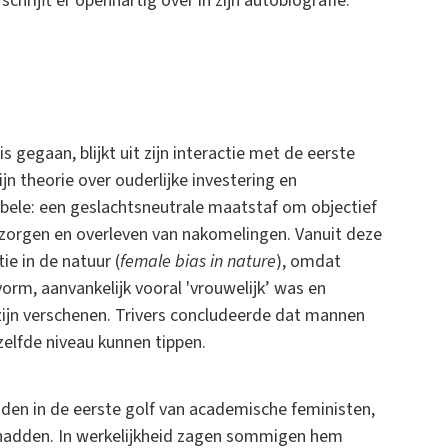
chrijft er openhartig over in zijn autobiografie.
s gegaan, blijkt uit zijn interactie met de eerste
jn theorie over ouderlijke investering en
abele: een geslachtsneutrale maatstaf om objectief
erzorgen en overleven van nakomelingen. Vanuit deze
ie in de natuur (
female bias in nature
), omdat
 vorm, aanvankelijk vooral 'vrouwelijk’ was en
 zijn verschenen. Trivers concludeerde dat mannen
elfde niveau kunnen tippen.
den in de eerste golf van academische feministen,
d hadden. In werkelijkheid zagen sommigen hem