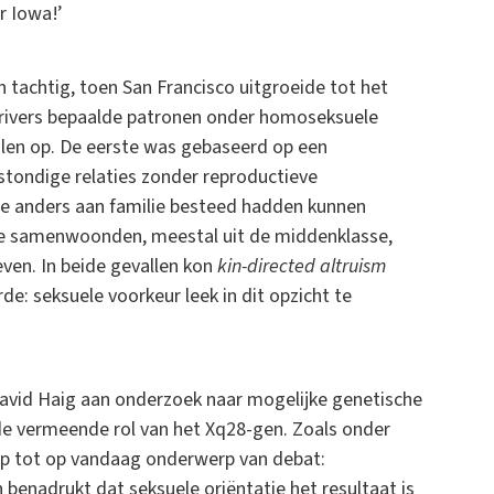
ar Iowa!’
 en tachtig, toen San Francisco uitgroeide tot het
rivers bepaalde patronen onder homoseksuele
jlen op. De eerste was gebaseerd op een
tstondige relaties zonder reproductieve
die anders aan familie besteed hadden kunnen
e samenwoonden, meestal uit de middenklasse,
ven. In beide gevallen kon
kin-directed altruism
de: seksuele voorkeur leek in dit opzicht te
David Haig aan onderzoek naar mogelijke genetische
 vermeende rol van het Xq28-gen. Zoals onder
werp tot op vandaag onderwerp van debat:
enadrukt dat seksuele oriëntatie het resultaat is