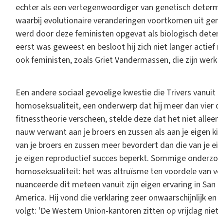
echter als een vertegenwoordiger van genetisch determin
waarbij evolutionaire veranderingen voortkomen uit gen
werd door deze feministen opgevat als biologisch determ
eerst was geweest en besloot hij zich niet langer actief
ook feministen, zoals Griet Vandermassen, die zijn wer
Een andere sociaal gevoelige kwestie die Trivers vanuit
homoseksualiteit, een onderwerp dat hij meer dan vier
fitnesstheorie verscheen, stelde deze dat het niet allee
nauw verwant aan je broers en zussen als aan je eigen k
van je broers en zussen meer bevordert dan die van je ei
je eigen reproductief succes beperkt. Sommige onderzoe
homoseksualiteit: het was altruïsme ten voordele van 
nuanceerde dit meteen vanuit zijn eigen ervaring in San 
America. Hij vond die verklaring zeer onwaarschijnlijk e
volgt: 'De Western Union-kantoren zitten op vrijdag n