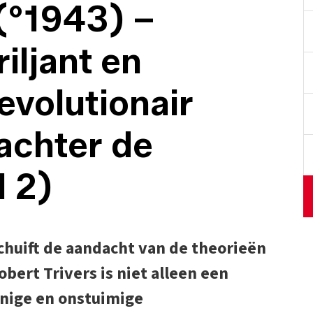
 (°1943) –
iljant en
evolutionair
achter de
 2)
schuift de aandacht van de theorieën
ert Trivers is niet alleen een
nnige en onstuimige