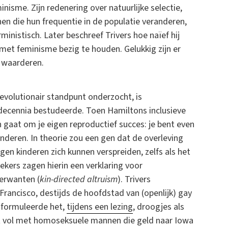
isme. Zijn redenering over natuurlijke selectie,
en die hun frequentie in de populatie veranderen,
inistisch. Later beschreef Trivers hoe naïef hij
 met feminisme bezig te houden. Gelukkig zijn er
k waarderen.
 evolutionair standpunt onderzocht, is
 decennia bestudeerde. Toen Hamiltons inclusieve
n gaat om je eigen reproductief succes: je bent even
inderen. In theorie zou een gen dat de overleving
gen kinderen zich kunnen verspreiden, zelfs als het
kers zagen hierin een verklaring voor
verwanten (
kin-directed altruism
). Trivers
Francisco, destijds de hoofdstad van (openlijk) gay
n formuleerde het,
tijdens een lezing
, droogjes als
iet vol met homoseksuele mannen die geld naar Iowa