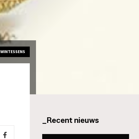
KWINTESSENS
_Recent nieuws