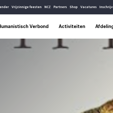
lender
Vrijzinnige feesten
NCZ
Partners
Shop
Vacatures
Inschrij
Humanistisch Verbond
Activiteiten
Afdelin