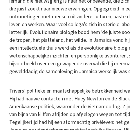
iemand die nieuwsgierig is naar het onbekende, die zich 
die juist zoekt naar nieuwe ervaringen. Opgegroeid in 
ontmoetingen met mensen uit andere culturen, paste dit 
leven en werken. Waar veel collega’s zich in steriele lab
letterlijk. Evolutionaire biologie bood hem 'de juiste so
de tropen, het platteland, het wilde. In Jamaica vond h
een intellectuele thuis werd als de evolutionaire biologi
wetenschappelijke inzichten en persoonlijke avonturen, 
bijvoorbeeld over een gewapende overval die hij meemaa
gewelddadig de samenleving in Jamaica werkelijk was e
Trivers’ politieke en maatschappelijke betrokkenheid w
Hij had nauwe contacten met Huey Newton en de Black P
Amerikaanse politiek, waaronder de Vietnamoorlog. Zijn 
van bijna van kliffen afrijden op afgelegen wegen tot t
Tegelijkertijd had hij een stormachtig privéleven: het g