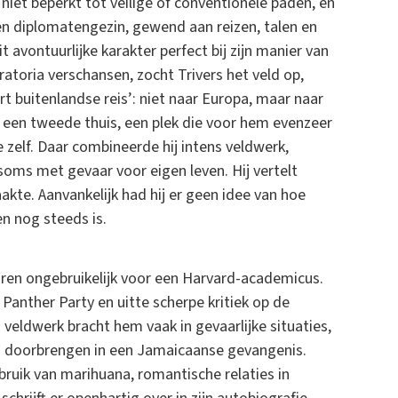
niet beperkt tot veilige of conventionele paden, en
een diplomatengezin, gewend aan reizen, talen en
avontuurlijke karakter perfect bij zijn manier van
oratoria verschansen, zocht Trivers het veld op,
ort buitenlandse reis’: niet naar Europa, maar naar
ij een tweede thuis, een plek die voor hem evenzeer
e zelf. Daar combineerde hij intens veldwerk,
soms met gevaar voor eigen leven. Hij vertelt
kte. Aanvankelijk had hij er geen idee van hoe
n nog steeds is.
aren ongebruikelijk voor een Harvard-academicus.
anther Party en uitte scherpe kritiek op de
veldwerk bracht hem vaak in gevaarlijke situaties,
ijd doorbrengen in een Jamaicaanse gevangenis.
ebruik van marihuana, romantische relaties in