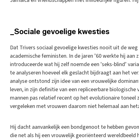
Jamaica en vriendschappen met invloedrijke figuren. Hij s
_Sociale gevoelige kwesties
Dat Trivers sociaal gevoelige kwesties nooit uit de weg i
academische feministen. In de jaren ’60 werkte hij aan zi
introduceerde wat hij zelf noemde een 'seks-blind’ vari
te analyseren hoeveel elk geslacht bijdraagt aan het v
analyse ontstond zijn idee van een vrouwelijke dominant
leven, in zijn definitie van een repliceerbare biologische
mannen pas relatief recent op het evolutionaire toneel
vergeleken met vrouwen daarom niet helemaal aan hetz
Hij dacht aanvankelijk een bondgenoot te hebben gevon
die net als hij een vrouwelijk georiënteerd wereldbeel