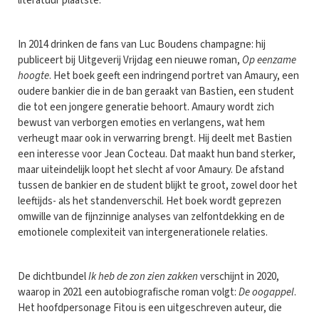
literatuur plaatste.
In 2014 drinken de fans van Luc Boudens champagne: hij
publiceert bij Uitgeverij Vrijdag een nieuwe roman,
Op eenzame
hoogte
. Het boek geeft een indringend portret van Amaury, een
oudere bankier die in de ban geraakt van Bastien, een student
die tot een jongere generatie behoort. Amaury wordt zich
bewust van verborgen emoties en verlangens, wat hem
verheugt maar ook in verwarring brengt. Hij deelt met Bastien
een interesse voor Jean Cocteau. Dat maakt hun band sterker,
maar uiteindelijk loopt het slecht af voor Amaury. De afstand
tussen de bankier en de student blijkt te groot, zowel door het
leeftijds- als het standenverschil. Het boek wordt geprezen
omwille van de fijnzinnige analyses van zelfontdekking en de
emotionele complexiteit van intergenerationele relaties.
De dichtbundel
Ik heb de zon zien zakken
verschijnt in 2020,
waarop in 2021 een autobiografische roman volgt:
De oogappel
.
Het hoofdpersonage Fitou is een uitgeschreven auteur, die