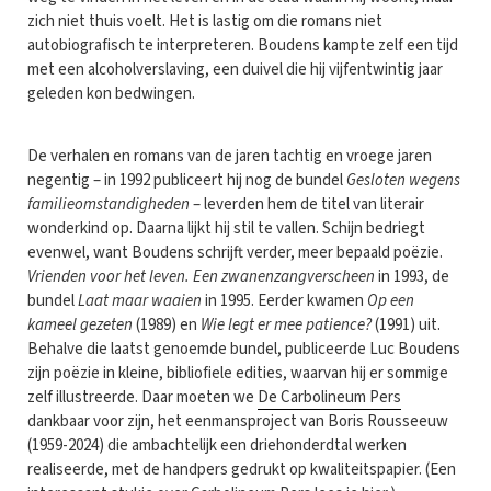
zich niet thuis voelt. Het is lastig om die romans niet
autobiografisch te interpreteren. Boudens kampte zelf een tijd
met een alcoholverslaving, een duivel die hij vijfentwintig jaar
geleden kon bedwingen.
De verhalen en romans van de jaren tachtig en vroege jaren
negentig – in 1992 publiceert hij nog de bundel
Gesloten wegens
familieomstandigheden
– leverden hem de titel van literair
wonderkind op. Daarna lijkt hij stil te vallen. Schijn bedriegt
evenwel, want Boudens schrijft verder, meer bepaald poëzie.
Vrienden voor het leven. Een zwanenzangverscheen
in 1993, de
bundel
Laat maar waaien
in 1995. Eerder kwamen
Op een
kameel gezeten
(1989) en
Wie legt er mee patience?
(1991) uit.
Behalve die laatst genoemde bundel, publiceerde Luc Boudens
zijn poëzie in kleine, bibliofiele edities, waarvan hij er sommige
zelf illustreerde. Daar moeten we
De Carbolineum Pers
dankbaar voor zijn, het eenmansproject van Boris Rousseeuw
(1959-2024) die ambachtelijk een driehonderdtal werken
realiseerde, met de handpers gedrukt op kwaliteitspapier. (Een