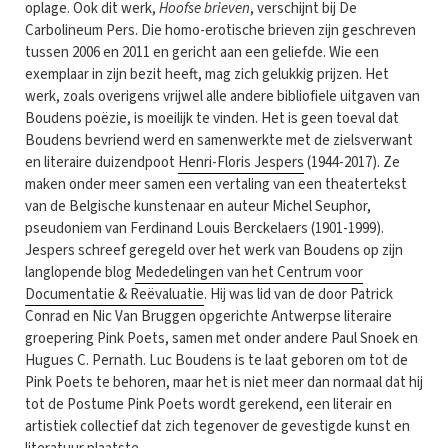
oplage. Ook dit werk,
Hoofse brieven
, verschijnt bij De
Carbolineum Pers. Die homo-erotische brieven zijn geschreven
tussen 2006 en 2011 en gericht aan een geliefde. Wie een
exemplaar in zijn bezit heeft, mag zich gelukkig prijzen. Het
werk, zoals overigens vrijwel alle andere bibliofiele uitgaven van
Boudens poëzie, is moeilijk te vinden. Het is geen toeval dat
Boudens bevriend werd en samenwerkte met de zielsverwant
en literaire duizendpoot
Henri-Floris Jespers
(1944-2017). Ze
maken onder meer samen een vertaling van een theatertekst
van de Belgische kunstenaar en auteur Michel Seuphor,
pseudoniem van Ferdinand Louis Berckelaers (1901-1999).
Jespers schreef geregeld over het werk van Boudens op zijn
langlopende blog
Mededelingen van het Centrum voor
Documentatie & Reëvaluatie
. Hij was lid van de door Patrick
Conrad en Nic Van Bruggen opgerichte Antwerpse literaire
groepering Pink Poets, samen met onder andere Paul Snoek en
Hugues C. Pernath. Luc Boudens is te laat geboren om tot de
Pink Poets te behoren, maar het is niet meer dan normaal dat hij
tot de Postume Pink Poets wordt gerekend, een literair en
artistiek collectief dat zich tegenover de gevestigde kunst en