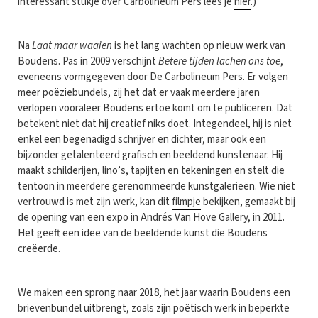
interessant stukje over Carbolineum Pers lees je
hier
.)
Na
Laat maar waaien
is het lang wachten op nieuw werk van
Boudens. Pas in 2009 verschijnt
Betere tijden lachen ons toe
,
eveneens vormgegeven door De Carbolineum Pers. Er volgen
meer poëziebundels, zij het dat er vaak meerdere jaren
verlopen vooraleer Boudens ertoe komt om te publiceren. Dat
betekent niet dat hij creatief niks doet. Integendeel, hij is niet
enkel een begenadigd schrijver en dichter, maar ook een
bijzonder getalenteerd grafisch en beeldend kunstenaar. Hij
maakt schilderijen, lino’s, tapijten en tekeningen en stelt die
tentoon in meerdere gerenommeerde kunstgalerieën. Wie niet
vertrouwd is met zijn werk, kan dit
filmpje
bekijken, gemaakt bij
de opening van een expo in Andrés Van Hove Gallery, in 2011.
Het geeft een idee van de beeldende kunst die Boudens
creëerde.
We maken een sprong naar 2018, het jaar waarin Boudens een
brievenbundel uitbrengt, zoals zijn poëtisch werk in beperkte