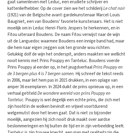
gaat samenleven met Leduc, een erudiete schrijver en
kattenliefhebber. Op de cover zien we het schilderij
Le chat noir
(1921) van de Belgische avant-gardekunstenaar Marcel-Louis
Baugniet, een van Boudens' favoriete kunstenaars. Het is niet
moeilijk om in Leduc Henri-Floris Jespers te herkennen, en in
Fitou uiteraard Boudens. De naam Fitou verwijst naar de wijn
uit de Languedoc waarmee Boudens een innige band had, maar
die hem naar eigen zeggen ook ten gronde wou richten.
Gelukkig dolf de wijn het onderspit, anders maakten we wellicht
nooit kennis met Prins Pouppy en Tanteluc. Boudens voerde
Prins Pouppy al eerder op, in het jeugdverhaal
Prins Pouppy en
de 3 bergen plus 4 is 7 bergen samen
. Hij schreef de tekst reeds
in 2006, maar liet hem pas in 2015 drukken, in een oplage van
amper 36 exemplaren. In 2024 duikt de prins opnieuw op, in een
verhaal getiteld
De wondere wereld van prins Pouppy en
Tanteluc
. Pouppy is wel degelijk een echte prins, die zich met
zijn hoofd in de wolken bevindt en vrijwel voortdurend
welgemutst door het leven gaat. Dat is niet zo bijzonder
moeilijk, aangezien hij zich nooit druk maakt over aardse
beslommeringen en hij buiten de tijd en in zijn verbeelding leeft.
Tanteluc is zijn trouwe knecht, een man met realiteitszin die