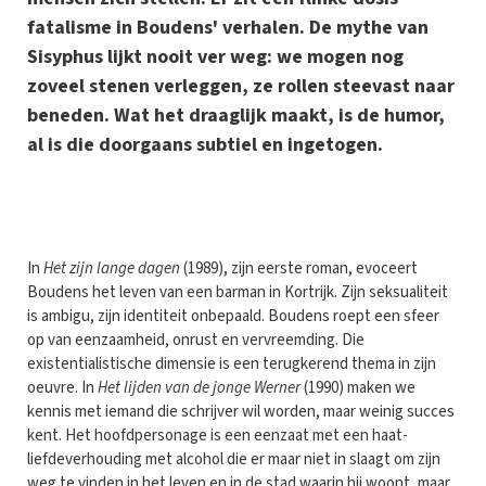
fatalisme in Boudens' verhalen. De mythe van
Sisyphus lijkt nooit ver weg: we mogen nog
zoveel stenen verleggen, ze rollen steevast naar
beneden. Wat het draaglijk maakt, is de humor,
al is die doorgaans subtiel en ingetogen.
I
n
Het zijn lange dagen
(1989), zijn eerste roman, evoceert
Boudens het leven van een barman in Kortrijk. Zijn seksualiteit
is ambigu, zijn identiteit onbepaald. Boudens roept een sfeer
op van eenzaamheid, onrust en vervreemding. Die
existentialistische dimensie is een terugkerend thema in zijn
oeuvre. In
Het lijden van de jonge Werner
(1990) maken we
kennis met iemand die schrijver wil worden, maar weinig succes
kent. Het hoofdpersonage is een eenzaat met een haat-
liefdeverhouding met alcohol die er maar niet in slaagt om zijn
weg te vinden in het leven en in de stad waarin hij woont, maar