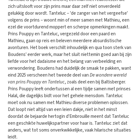
zich uitslooft voor zijn prins maar daar zelf niet onverdeeld
gelukkig door wordt. Tanteluc – 'de zanger van het vergeefse'
volgens de prins – woont min of meer samen met Mathieu, een
ezel die voortdurend moppert en scherpe opmerkingen maakt.
Prins Pouppy en Tanteluc, vergezeld door een paard en
Mathieu, gaan op reis en beleven meerdere absurdistische
avonturen. Het boek verschilt inhoudelijk en qua toon sterk van
Boudens' eerder werk, maar het sluit niettemin goed aan bij zijn
liefde voor het dadaïsme en het belang van verbeelding en
verwondering. Boudens had duidelijk de smaak te pakken, want
eind 2025 verscheen het tweede deel van
De wondere wereld
van prins Pouppy en Tanteluc
, zoals deel een bij Baltisberger.
Prins Pouppy leeft ondertussen al een tijdje samen met prinses
Halal, die dagelijks bidt voor het gehele mensdom. Tanteluc
moet ook nu samen met Mathieu diverse problemen oplossen.
Dat loopt niet altijd van een leien dakje, niet in het minst
doordat de bejaarde hertogin d'Embrouille meent dat Tanteluc
een geschikte huwelijkspartner voor haar is. Tanteluc ziet dat
anders, wat tot soms onverkwikkelijke, vaak hilarische situaties
leidt.