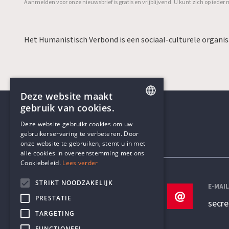
Aanmelden voor onze nieuwsbrief is gratis en vrijblijvend. U kunt zich op ied
Het Humanistisch Verbond is een sociaal-culturele organi
Deze website maakt
gebruik van cookies.
ENGLISH
Deze website gebruikt cookies om uw
gebruikerservaring te verbeteren. Door
DUTCH
onze website te gebruiken, stemt u in met
Contactgegevens
alle cookies in overeenstemming met ons
Cookiebeleid.
Lees verder
STRIKT NOODZAKELIJK
TELEFOON
E-MAI
PRESTATIE
+32 3 233 70 32
secr
TARGETING
FUNCTIONEEL