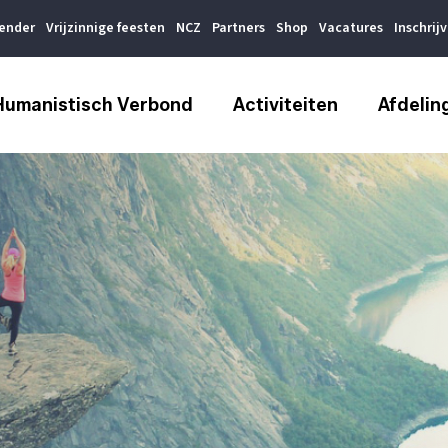
lender
Vrijzinnige feesten
NCZ
Partners
Shop
Vacatures
Inschrij
Humanistisch Verbond
Activiteiten
Afdelin