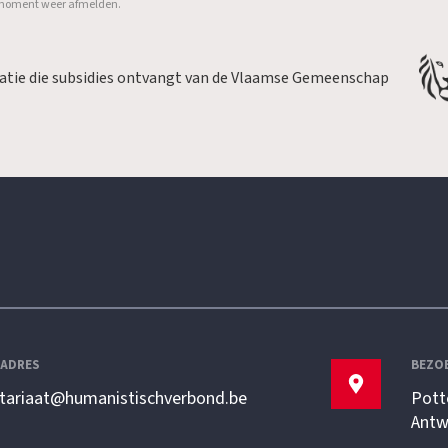
er moment weer afmelden.
satie die subsidies ontvangt van de Vlaamse Gemeenschap
LADRES
BEZO
etariaat@humanistischverbond.be
Pott
Antw