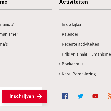
sme
Activiteiten
manist?
In de kijker
umanisme?
Kalender
ma's
Recente activiteiten
Prijs Vrijzinnig Humanisme
Boekenprijs
Karel Poma-lezing
Inschrijven