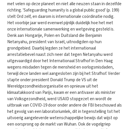
met velen op deze planeet en niet alle neuzen staan in dezelfde
richting. 'Safeguarding humanity is a global public good' (p. 199)
stelt Ord zelf, en daarom is internationale coördinatie nodig.
Het voorbije jaar werd evenwel pijnlijk duidelijk hoe het met
onze internationale samenwerking en wetgeving gesteld is.
Denk aan Hongarije, Polen en Duitsland die Benjamin
Netanyahu, president van Israël, uitnodigden op hun
grondgebied. Daarbij legden ze het internationaal
arrestatiebevel naast zich neer dat tegen Netanyahu werd
uitgevaardigd door het Internationaal Strafhof in Den Haag
wegens misdaden tegen de mensheid en oorlogsmisdaden,
terwijl deze landen wel aangesloten zijn bij het Strafhof. Verder
stapte onder president Donald Trump de VS uit de
Wereldgezondheidsorganisatie en opnieuw uit het
klimaatakkoord van Parijs, kwam er een antivaxer als minister
van Volksgezondheid, werd USAID stopgezet en wordt de
uitbraak van COVID-19 door onder andere de FBI beschouwd als
het gevolg van een laboratoriumlek, dit in tegenstelling tot het
uitvoerig aangeleverde wetenschappelijke bewijs dat wijst op
een oorsprong op de markt van Wuhan. Ook de vogelgriep