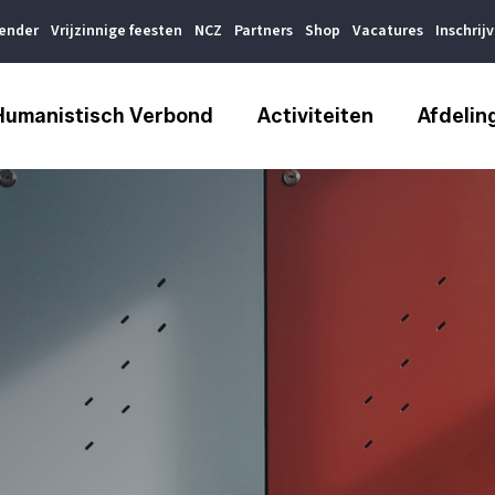
lender
Vrijzinnige feesten
NCZ
Partners
Shop
Vacatures
Inschrij
Humanistisch Verbond
Activiteiten
Afdelin