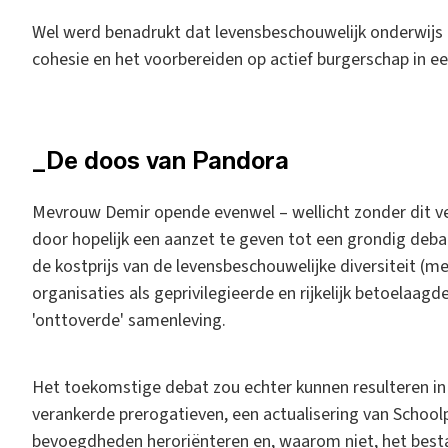
Wel werd benadrukt dat levensbeschouwelijk onderwijs be
cohesie en het voorbereiden op actief burgerschap in e
_De doos van Pandora
Mevrouw Demir opende evenwel – wellicht zonder dit ve
door hopelijk een aanzet te geven tot een grondig deb
de kostprijs van de levensbeschouwelijke diversiteit (m
organisaties als geprivilegieerde en rijkelijk betoelaag
'onttoverde' samenleving.
Het toekomstige debat zou echter kunnen resulteren in 
verankerde prerogatieven, een actualisering van Schoo
bevoegdheden heroriënteren en, waarom niet, het besta