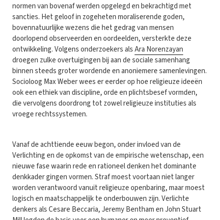
normen van bovenaf werden opgelegd en bekrachtigd met
sancties. Het geloof in zogeheten moraliserende goden,
bovennatuurlijke wezens die het gedrag van mensen
doorlopend observeerden en oordeelden, versterkte deze
ontwikkeling. Volgens onderzoekers als
Ara Norenzayan
droegen zulke overtuigingen bij aan de sociale samenhang
binnen steeds groter wordende en anoniemere samenlevingen.
Socioloog Max Weber wees er eerder op hoe religieuze ideeën
ook een ethiek van discipline, orde en plichtsbesef vormden,
die vervolgens doordrong tot zowel religieuze instituties als
vroege rechtssystemen.
Vanaf de achttiende eeuw begon, onder invloed van de
Verlichting en de opkomst van de empirische wetenschap, een
nieuwe fase waarin rede en rationeel denken het dominante
denkkader gingen vormen. Straf moest voortaan niet langer
worden verantwoord vanuit religieuze openbaring, maar moest
logisch en maatschappelijk te onderbouwen zijn. Verlichte
denkers als Cesare Beccaria, Jeremy Bentham en John Stuart