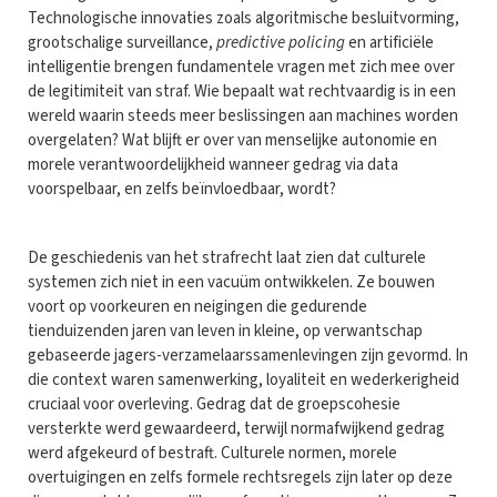
Technologische innovaties zoals algoritmische besluitvorming,
grootschalige surveillance,
predictive policing
en artificiële
intelligentie brengen fundamentele vragen met zich mee over
de legitimiteit van straf. Wie bepaalt wat rechtvaardig is in een
wereld waarin steeds meer beslissingen aan machines worden
overgelaten? Wat blijft er over van menselijke autonomie en
morele verantwoordelijkheid wanneer gedrag via data
voorspelbaar, en zelfs beïnvloedbaar, wordt?
De geschiedenis van het strafrecht laat zien dat culturele
systemen zich niet in een vacuüm ontwikkelen. Ze bouwen
voort op voorkeuren en neigingen die gedurende
tienduizenden jaren van leven in kleine, op verwantschap
gebaseerde jagers-verzamelaarssamenlevingen zijn gevormd. In
die context waren samenwerking, loyaliteit en wederkerigheid
cruciaal voor overleving. Gedrag dat de groepscohesie
versterkte werd gewaardeerd, terwijl normafwijkend gedrag
werd afgekeurd of bestraft. Culturele normen, morele
overtuigingen en zelfs formele rechtsregels zijn later op deze