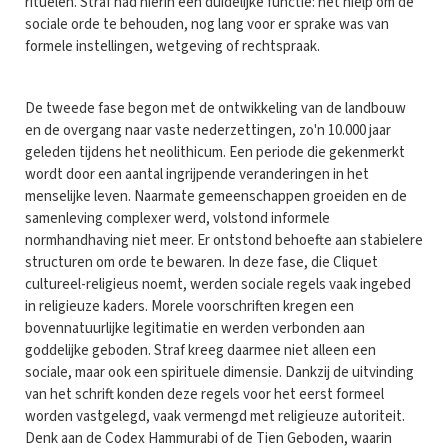
rituelen. Straf had hierin een duidelijke functie: het hielp om de
sociale orde te behouden, nog lang voor er sprake was van
formele instellingen, wetgeving of rechtspraak.
De tweede fase begon met de ontwikkeling van de landbouw
en de overgang naar vaste nederzettingen, zo'n 10.000 jaar
geleden tijdens het neolithicum. Een periode die gekenmerkt
wordt door een aantal ingrijpende veranderingen in het
menselijke leven. Naarmate gemeenschappen groeiden en de
samenleving complexer werd, volstond informele
normhandhaving niet meer. Er ontstond behoefte aan stabielere
structuren om orde te bewaren. In deze fase, die Cliquet
cultureel-religieus noemt, werden sociale regels vaak ingebed
in religieuze kaders. Morele voorschriften kregen een
bovennatuurlijke legitimatie en werden verbonden aan
goddelijke geboden. Straf kreeg daarmee niet alleen een
sociale, maar ook een spirituele dimensie. Dankzij de uitvinding
van het schrift konden deze regels voor het eerst formeel
worden vastgelegd, vaak vermengd met religieuze autoriteit.
Denk aan de Codex Hammurabi of de Tien Geboden, waarin