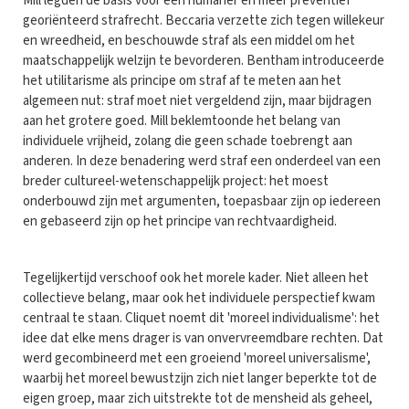
Mill legden de basis voor een humaner en meer preventief
georiënteerd strafrecht. Beccaria verzette zich tegen willekeur
en wreedheid, en beschouwde straf als een middel om het
maatschappelijk welzijn te bevorderen. Bentham introduceerde
het utilitarisme als principe om straf af te meten aan het
algemeen nut: straf moet niet vergeldend zijn, maar bijdragen
aan het grotere goed. Mill beklemtoonde het belang van
individuele vrijheid, zolang die geen schade toebrengt aan
anderen. In deze benadering werd straf een onderdeel van een
breder cultureel-wetenschappelijk project: het moest
onderbouwd zijn met argumenten, toepasbaar zijn op iedereen
en gebaseerd zijn op het principe van rechtvaardigheid.
Tegelijkertijd verschoof ook het morele kader. Niet alleen het
collectieve belang, maar ook het individuele perspectief kwam
centraal te staan. Cliquet noemt dit 'moreel individualisme': het
idee dat elke mens drager is van onvervreemdbare rechten. Dat
werd gecombineerd met een groeiend 'moreel universalisme',
waarbij het moreel bewustzijn zich niet langer beperkte tot de
eigen groep, maar zich uitstrekte tot de mensheid als geheel,