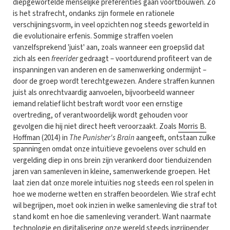
diepgewortelde menselijke preferenties gaan voortbouwen. Zo
is het strafrecht, ondanks zijn formele en rationele
verschijningsvorm, in veel opzichten nog steeds geworteld in
die evolutionaire erfenis. Sommige straffen voelen
vanzelfsprekend 'juist' aan, zoals wanneer een groepslid dat
zich als een
freerider
gedraagt – voortdurend profiteert van de
inspanningen van anderen en de samenwerking ondermijnt –
door de groep wordt terechtgewezen. Andere straffen kunnen
juist als onrechtvaardig aanvoelen, bijvoorbeeld wanneer
iemand relatief licht bestraft wordt voor een ernstige
overtreding, of verantwoordelijk wordt gehouden voor
gevolgen die hij niet direct heeft veroorzaakt. Zoals
Morris B.
Hoffman
(2014) in
The Punisher's Brain
aangeeft, ontstaan zulke
spanningen omdat onze intuïtieve gevoelens over schuld en
vergelding diep in ons brein zijn verankerd door tienduizenden
jaren van samenleven in kleine, samenwerkende groepen. Het
laat zien dat onze morele intuïties nog steeds een rol spelen in
hoe we moderne wetten en straffen beoordelen. Wie straf echt
wil begrijpen, moet ook inzien in welke samenleving die straf tot
stand komt en hoe die samenleving verandert. Want naarmate
technologie en digitalisering onze wereld steeds ingrijpender