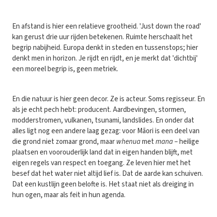
En afstand is hier een relatieve grootheid. 'Just down the road'
kan gerust drie uur rijden betekenen. Ruimte herschaalt het
begrip nabijheid. Europa denkt in steden en tussenstops; hier
denkt men in horizon. Je rijdt en rijdt, en je merkt dat 'dichtbij'
een moreel begrip is, geen metriek.
En die natuur is hier geen decor. Ze is acteur. Soms regisseur. En
als je echt pech hebt: producent. Aardbevingen, stormen,
modderstromen, vulkanen, tsunami, landslides. En onder dat
alles ligt nog een andere laag gezag: voor Māori is een deel van
die grond niet zomaar grond, maar
whenua
met
mana
– heilige
plaatsen en voorouderlijk land dat in eigen handen blijft, met
eigen regels van respect en toegang. Ze leven hier met het
besef dat het water niet altijd lief is. Dat de aarde kan schuiven.
Dat een kustlijn geen belofte is. Het staat niet als dreiging in
hun ogen, maar als feit in hun agenda.