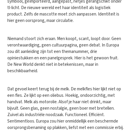
symbool, geïmporteerd, aangepast, netjes gerangschikt onder
tl-licht. De nieuwe wereld eet haar identiteit als logistiek
product. Zelfs de mascotte moet zich aanpassen. Identiteit is
hier geen oorsprong, maar circulatie.
Niemand stoort zich eraan. Men koopt, scant, loopt door. Geen
verontwaardiging, geen cultuurpagina, geen debat. In Europa
zou dit aanleiding zijn tot een themanummer, drie
opiniestukken en een panelgesprek. Hier is het gewoon fruit.
De New World denkt niet in betekenissen, maar in
beschikbaarheid.
Dat gevoel keert terug bij de melk. De melkfles hier lijkt niet op
een fles. Ze lijkt op een oliebus. Hoekig, ondoorzichtig, met
handvat. Melk als motorolie. Alsof je haar niet drinkt, maar
bijvult. Geen glas, geen nostalgie, geen boer met bretellen.
Zuivel als industriële noodzaak. Functioneel. Efficiënt.
Sentimentloos. Europa zou hier onmiddellijk een beschermde
oorsprongsbenaming op plakken, liefst met een commissie erbij.