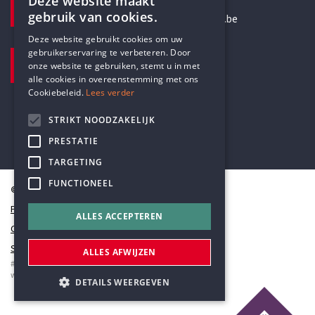
Deze website maakt
gebruik van cookies.
secretariaat@humanistischverbond.be
ENGLISH
Deze website gebruikt cookies om uw
BEZOEKADRES
gebruikerservaring te verbeteren. Door
DUTCH
onze website te gebruiken, stemt u in met
Pottenbrug 4
alle cookies in overeenstemming met ons
Antwerpen, 2000
Cookiebeleid.
Lees verder
STRIKT NOODZAKELIJK
PRESTATIE
TARGETING
FUNCTIONEEL
© Humanistisch Verbond 2026
Privacy
ALLES ACCEPTEREN
Cookiestatement
Sitemap
ALLES AFWIJZEN
#codedwithlove by
Codelines
webapplicaties
,
mobiele apps
&
maatwerk websites
DETAILS WEERGEVEN