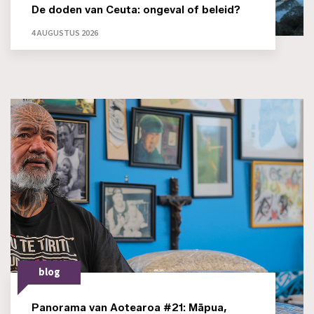
De doden van Ceuta: ongeval of beleid?
4 AUGUSTUS 2026
blog
Panorama van Aotearoa #21: Māpua,