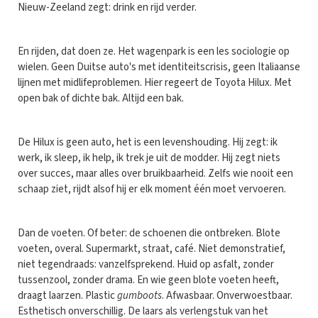
Nieuw-Zeeland zegt: drink en rijd verder.
En rijden, dat doen ze. Het wagenpark is een les sociologie op
wielen. Geen Duitse auto's met identiteitscrisis, geen Italiaanse
lijnen met midlifeproblemen. Hier regeert de Toyota Hilux. Met
open bak of dichte bak. Altijd een bak.
De Hilux is geen auto, het is een levenshouding. Hij zegt: ik
werk, ik sleep, ik help, ik trek je uit de modder. Hij zegt niets
over succes, maar alles over bruikbaarheid. Zelfs wie nooit een
schaap ziet, rijdt alsof hij er elk moment één moet vervoeren.
Dan de voeten. Of beter: de schoenen die ontbreken. Blote
voeten, overal. Supermarkt, straat, café. Niet demonstratief,
niet tegendraads: vanzelfsprekend. Huid op asfalt, zonder
tussenzool, zonder drama. En wie geen blote voeten heeft,
draagt laarzen. Plastic
gumboots
. Afwasbaar. Onverwoestbaar.
Esthetisch onverschillig. De laars als verlengstuk van het