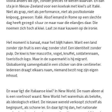
vooral anders wil zijn, zonder precies te weten waarvan. En dan
sta je in Nieuw-Zeeland voor een koelvak met kiwi's uit Italië.
Niet als grap, niet als performance, niet als postkoloniale
knipoog, gewoon: Italië. Alsof iemand in Rome op een slechte
dag heeft gezegd: stuur ze maar naar die eilandjes daar. Die
noemen zich toch al kiwi. Laat ze maar kauwen op de ironie.
Het moment is banaal, maar het blijft haken. Want een land
zonder zijn fruit is een vlag zonder stof. Een identiteit zonder
pulp. De kiwi is hier mascotte, vogel, knuffel, soldatennaam,
toeristisch logo. Maar in de supermarkt is hij migrant.
Globalisering samengebald in een sticker van drie centimeter.
Iedereen draagt elkaars naam, niemand bezit nog zijn eigen
inhoud.
En waar ligt die Italiaanse kiwi? In New World. De naam alleen al
is een voetnoot waard. New World: het warenhuis als belofte,
als ideologisch etiket. De nieuwe wereld verkoopt zichzelf als
beginpunt, als schone lei. En daar ligt hij dan, het nationale