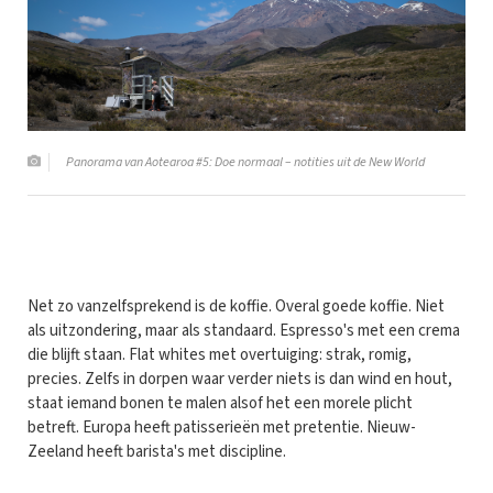
Panorama van Aotearoa #5: Doe normaal – notities uit de New World
Net zo vanzelfsprekend is de koffie. Overal goede koffie. Niet
als uitzondering, maar als standaard. Espresso's met een crema
die blijft staan. Flat whites met overtuiging: strak, romig,
precies. Zelfs in dorpen waar verder niets is dan wind en hout,
staat iemand bonen te malen alsof het een morele plicht
betreft. Europa heeft patisserieën met pretentie. Nieuw-
Zeeland heeft barista's met discipline.