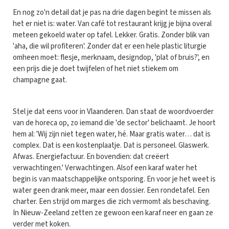
En nog zo'n detail dat je pas na drie dagen begint te missen als
het er niet is: water. Van café tot restaurant krijg je bijna overal
meteen gekoeld water op tafel. Lekker. Gratis. Zonder blik van
'aha, die wil profiteren'. Zonder dat er een hele plastic liturgie
omheen moet: flesje, merknaam, designdop, 'plat of bruis?', en
een prijs die je doet twijfelen of het niet stiekem om
champagne gaat.
Stel je dat eens voor in Vlaanderen. Dan staat de woordvoerder
van de horeca op, zo iemand die 'de sector' belichaamt. Je hoort
hem al: 'Wij zijn niet tegen water, hé. Maar gratis water… dat is
complex. Dat is een kostenplaatje. Dat is personeel. Glaswerk.
Afwas. Energiefactuur. En bovendien: dat creëert
verwachtingen.' Verwachtingen. Alsof een karaf water het
begin is van maatschappelijke ontsporing. En voor je het weet is
water geen drank meer, maar een dossier. Een rondetafel. Een
charter. Een strijd om marges die zich vermomt als beschaving.
In Nieuw-Zeeland zetten ze gewoon een karaf neer en gaan ze
verder met koken.