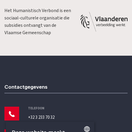
Het Humanistisch Verbond is een
sociaal-culturele organisatie die
subsidies ontvangt van de
Vlaamse Gemeenschap
Contactgegevens
TELEFOON
+32 3 233 70 32
E-MAILADRES