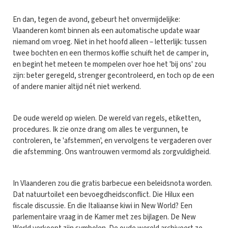
En dan, tegen de avond, gebeurt het onvermijdelijke:
Vlaanderen komt binnen als een automatische update waar
niemand om vroeg. Niet in het hoofd alleen – letterlijk: tussen
twee bochten en een thermos koffie schuift het de camper in,
en begint het meteen te mompelen over hoe het 'bij ons' zou
zijn: beter geregeld, strenger gecontroleerd, en toch op de een
of andere manier altijd nét niet werkend.
De oude wereld op wielen. De wereld van regels, etiketten,
procedures. Ik zie onze drang om alles te vergunnen, te
controleren, te 'afstemmen', en vervolgens te vergaderen over
die afstemming. Ons wantrouwen vermomd als zorgvuldigheid.
In Vlaanderen zou die gratis barbecue een beleidsnota worden.
Dat natuurtoilet een bevoegdheidsconflict. Die Hilux een
fiscale discussie. En die Italiaanse kiwi in New World? Een
parlementaire vraag in de Kamer met zes bijlagen. De New