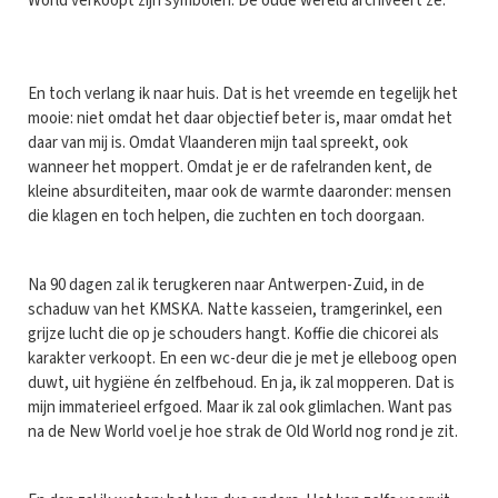
World verkoopt zijn symbolen. De oude wereld archiveert ze.
En toch verlang ik naar huis. Dat is het vreemde en tegelijk het
mooie: niet omdat het daar objectief beter is, maar omdat het
daar van mij is. Omdat Vlaanderen mijn taal spreekt, ook
wanneer het moppert. Omdat je er de rafelranden kent, de
kleine absurditeiten, maar ook de warmte daaronder: mensen
die klagen en toch helpen, die zuchten en toch doorgaan.
Na 90 dagen zal ik terugkeren naar Antwerpen-Zuid, in de
schaduw van het KMSKA. Natte kasseien, tramgerinkel, een
grijze lucht die op je schouders hangt. Koffie die chicorei als
karakter verkoopt. En een wc-deur die je met je elleboog open
duwt, uit hygiëne én zelfbehoud. En ja, ik zal mopperen. Dat is
mijn immaterieel erfgoed. Maar ik zal ook glimlachen. Want pas
na de New World voel je hoe strak de Old World nog rond je zit.