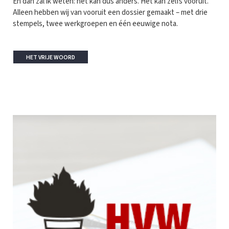
En dan zal ik weten: het kan dus anders. Het kan zelfs vooruit.
Alleen hebben wij van vooruit een dossier gemaakt – met drie
stempels, twee werkgroepen en één eeuwige nota.
HET VRIJE WOORD