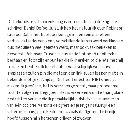
D
e bekendste schipbreukeling is een creatie van de Engelse
schrijver Daniel Defoe. Juist, ik heb het natuurlijk over Robinson
Crusoe. Dat is het hoofdpersonage in een roman met een
verhaal dat iedereen kent, verschillende keren werd verfilmd en
dus niet alleen veel gelezen werd, maar ook vaak bekeken is
geweest. Robinson Crusoe is dus fictief, hij heeft nooit echt
bestaan en toch zijn er punten die ik (her)ken of die iets met mij
te maken hebben. Ik besef dat er waarschijnlijk wel flauwe
grapjassen zullen zijn die meteen een link zullen leggen met zijn
bekende metgezel Vrijdag. Die heeft er echter NIETS mee te
maken. Ik geef toe, het is soms vergezocht, maar probeer me
toch te volgen en begrijpen. Het is weer een van die triangulaire
gedachten van me die ik gemakkelijkheidshalve zal nummeren
van één tot drie. Verbind de cijfers en je krijgt natuurlijk een
scherpe, (soms) pijnlijke driehoek zoals de figuren die in mijn
hoofd tussen mijn hersenen drijven of zweven.