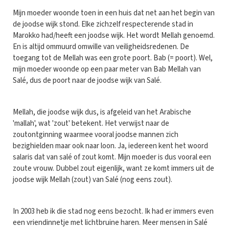
Mijn moeder woonde toen in een huis dat net aan het begin van
de joodse wijk stond. Elke zichzelf respecterende stad in
Marokko had/heeft een joodse wijk. Het wordt Mellah genoemd.
En is altijd ommuurd omwille van veiligheidsredenen. De
toegang tot de Mellah was een grote poort. Bab (= poort). Wel,
mijn moeder woonde op een paar meter van Bab Mellah van
Salé, dus de poort naar de joodse wijk van Salé.
Mellah, die joodse wijk dus, is afgeleid van het Arabische
'mallah', wat 'zout' betekent. Het verwijst naar de
zoutontginning waarmee vooral joodse mannen zich
bezighielden maar ook naar loon. Ja, iedereen kent het woord
salaris dat van salé of zout komt. Mijn moeder is dus vooral een
zoute vrouw. Dubbel zout eigenlijk, want ze komt immers uit de
joodse wijk Mellah (zout) van Salé (nog eens zout).
In 2003 heb ik die stad nog eens bezocht. Ik had er immers even
een vriendinnetje met lichtbruine haren. Meer mensen in Salé