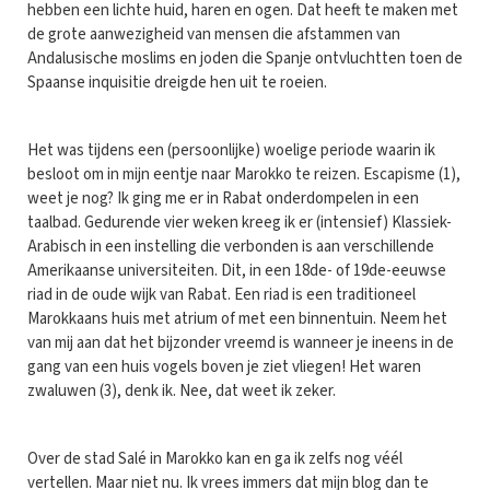
hebben een lichte huid, haren en ogen. Dat heeft te maken met
de grote aanwezigheid van mensen die afstammen van
Andalusische moslims en joden die Spanje ontvluchtten toen de
Spaanse inquisitie dreigde hen uit te roeien.
Het was tijdens een (persoonlijke) woelige periode waarin ik
besloot om in mijn eentje naar Marokko te reizen. Escapisme (1),
weet je nog? Ik ging me er in Rabat onderdompelen in een
taalbad. Gedurende vier weken kreeg ik er (intensief) Klassiek-
Arabisch in een instelling die verbonden is aan verschillende
Amerikaanse universiteiten. Dit, in een 18de- of 19de-eeuwse
riad in de oude wijk van Rabat. Een riad is een traditioneel
Marokkaans huis met atrium of met een binnentuin. Neem het
van mij aan dat het bijzonder vreemd is wanneer je ineens in de
gang van een huis vogels boven je ziet vliegen! Het waren
zwaluwen (3), denk ik. Nee, dat weet ik zeker.
Over de stad Salé in Marokko kan en ga ik zelfs nog véél
vertellen. Maar niet nu. Ik vrees immers dat mijn blog dan te