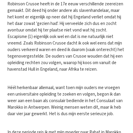
Robinson Crusoe heeft in de 17e eeuw verschillende zeereizen
gemaakt. Dit deed hij onder andere als slavenhandelaar, maar
het komt er eigenlijk op neer dat hij Engeland verliet omdat hij
het daar zowat 'gezien had'. Hij verveelde zich dus en zocht
avontuur omdat hij ter plaatse niet vond wat hij zocht.
Escapisme (1) eigenlijk ook wel en dat is me natuurlijk niet
vreemd. Zoals Robinson Crusoe dacht ik ook wel eens dat mijn
ouders verkeerd waren en deed ik daarom (vaak onterecht) het
tegenovergestelde. De ouders van Crusoe wouden dat hij een
opleiding rechten zou volgen, waarop hij koos om vanuit de
havenstad Hull in Engeland, naar Afrika te reizen.
Héél herkenbaar allemaal, want toen mijn ouders me vroegen
een universitaire opleiding te zoeken en volgen, begon ik dan
weer aan een baan als consulair bediende in het Consulaat van
Marokko in Antwerpen. Weinig mensen weten dit, maar ik heb
daar vier jaar gewerkt. Het is dus mijn eerste serieuze job.
In deze periode reis ik met mijn moeder naar Rabat in Marokko