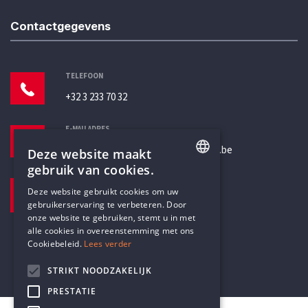
Contactgegevens
TELEFOON
+32 3 233 70 32
E-MAILADRES
secretariaat@humanistischverbond.be
Deze website maakt
gebruik van cookies.
BEZOEKADRES
ENGLISH
Deze website gebruikt cookies om uw
Pottenbrug 4
gebruikerservaring te verbeteren. Door
DUTCH
Antwerpen, 2000
onze website te gebruiken, stemt u in met
alle cookies in overeenstemming met ons
Cookiebeleid.
Lees verder
STRIKT NOODZAKELIJK
PRESTATIE