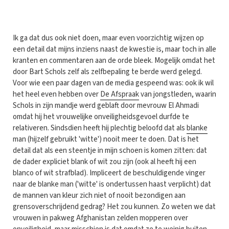
I
k ga dat dus ook niet doen, maar even voorzichtig wijzen op
een detail dat mijns inziens naast de kwestie is, maar toch in alle
kranten en commentaren aan de orde bleek. Mogelijk omdat het
door Bart Schols zelf als zelfbepaling te berde werd gelegd.
Voor wie een paar dagen van de media gespeend was: ook ik wil
het heel even hebben over
De Afspraak
van jongstleden, waarin
Schols in zijn mandje werd geblaft door mevrouw El Ahmadi
omdat hij het vrouwelijke onveiligheidsgevoel durfde te
relativeren. Sindsdien heeft hij plechtig beloofd dat als
blanke
man (hijzelf gebruikt 'witte') nooit meer te doen. Dat is het
detail dat als een steentje in mijn schoen is komen zitten: dat
de dader expliciet blank of wit zou zijn (ook al heeft hij een
blanco of wit strafblad). Impliceert de beschuldigende vinger
naar de blanke man ('witte' is ondertussen haast verplicht) dat
de mannen van kleur zich niet of nooit bezondigen aan
grensoverschrijdend gedrag? Het zou kunnen. Zo weten we dat
vrouwen in pakweg Afghanistan zelden mopperen over