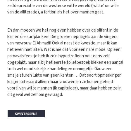
zelfdepreciatie van de westerse witte wereld ('witte' omwille
van de alliteratie), a fortiori als het over mannen gaat.
En dan moeten we het nog even hebben over de olifant in de
kamer: die surfplanken! Die groene nepnagels aan de vingers
van mevrouw El Ahmadi! Ook al naast de kwestie, maar ik kan
het even niet laten. Wat is me dat voor een nare mode. Op een
carnavalsfeestje heb ik zo'n hypertrofieën ooit eens zelf
opgeplakt, maar al bij het eerste toiletbezoek bleken een aantal
toch wel noodzakelijke handelingen onmogelijk. Gauw een
sms'je sturen lukte van geen kanten … Dat soort opmerkingen
krijgen uiteraard alleen maar vrouwen en ze komen geheid
vooral van witte mannen (ik capituleer), maar daar hebben ze in
dit geval wel zelf om gevraagd.
KWINTESSENS