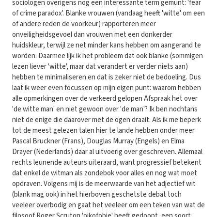
sociologen overigens nog een interessante term gemunt: 'fear
of crime paradox'. Blanke vrouwen (vandaag heeft 'witte' om een
of andere reden de voorkeur) rapporteren meer
onveiligheidsgevoel dan vrouwen met een donkerder
huidskleur, terwijl ze net minder kans hebben om aangerand te
worden. Daarmee lijk ik het probleem dat ook blanke (sommigen
lezen liever 'witte', maar dat verandert er verder niets aan)
hebben te minimaliseren en dat is zeker niet de bedoeling. Dus
laat ik weer even focussen op mijn eigen punt: waarom hebben
alle opmerkingen over de verkeerd gelopen Afspraak het over
'de witte man' en niet gewoon over 'de man'? Ik ben nochtans
niet de enige die daarover met de ogen draait. Als ik me beperk
tot de meest gelezen talen hier te lande hebben onder meer
Pascal Bruckner (Frans), Douglas Murray (Engels) en Elma
Drayer (Nederlands) daar al uitvoerig over geschreven. Allemaal
rechts leunende auteurs uiteraard, want progressief betekent
dat enkel de witman als zondebok voor alles en nog wat moet
opdraven. Volgens mij is de meerwaarde van het adjectief wit
(blank mag ook) in het hierboven geschetste debat toch
veeleer overbodig en gaat het veeleer om een teken van wat de
filosoof Roger Scruton 'oikofobie' heeft gedoopt, een soort