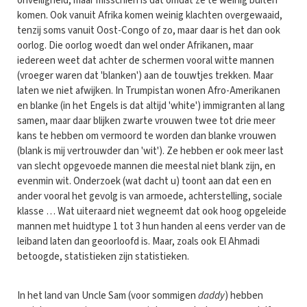
onveiligheid, maar misschien is dat omdat ze te weinig buiten
komen. Ook vanuit Afrika komen weinig klachten overgewaaid,
tenzij soms vanuit Oost-Congo of zo, maar daar is het dan ook
oorlog. Die oorlog woedt dan wel onder Afrikanen, maar
iedereen weet dat achter de schermen vooral witte mannen
(vroeger waren dat 'blanken') aan de touwtjes trekken. Maar
laten we niet afwijken. In Trumpistan wonen Afro-Amerikanen
en blanke (in het Engels is dat altijd 'white') immigranten al lang
samen, maar daar blijken zwarte vrouwen twee tot drie meer
kans te hebben om vermoord te worden dan blanke vrouwen
(blank is mij vertrouwder dan 'wit'). Ze hebben er ook meer last
van slecht opgevoede mannen die meestal niet blank zijn, en
evenmin wit. Onderzoek (wat dacht u) toont aan dat een en
ander vooral het gevolg is van armoede, achterstelling, sociale
klasse … Wat uiteraard niet wegneemt dat ook hoog opgeleide
mannen met huidtype 1 tot 3 hun handen al eens verder van de
leiband laten dan geoorloofd is. Maar, zoals ook El Ahmadi
betoogde, statistieken zijn statistieken.
In het land van Uncle Sam (voor sommigen
daddy
) hebben