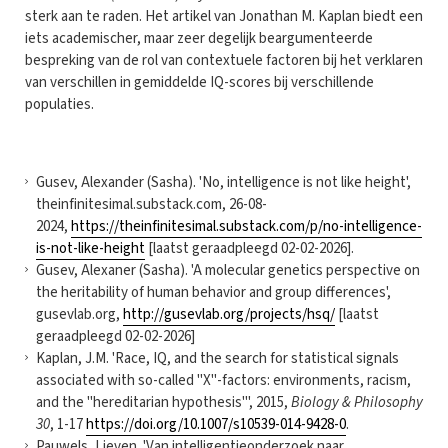
sterk aan te raden. Het artikel van Jonathan M. Kaplan biedt een
iets academischer, maar zeer degelijk beargumenteerde
bespreking van de rol van contextuele factoren bij het verklaren
van verschillen in gemiddelde IQ-scores bij verschillende
populaties.
Gusev, Alexander (Sasha). 'No, intelligence is not like height',
theinfinitesimal.substack.com, 26-08-
2024,
https://theinfinitesimal.substack.com/p/no-intelligence-
is-not-like-height
[laatst geraadpleegd 02-02-2026].
Gusev, Alexaner (Sasha). 'A molecular genetics perspective on
the heritability of human behavior and group differences',
gusevlab.org,
http://gusevlab.org/projects/hsq/
[laatst
geraadpleegd 02-02-2026]
Kaplan, J.M. 'Race, IQ, and the search for statistical signals
associated with so-called "X"-factors: environments, racism,
and the "hereditarian hypothesis"', 2015,
Biology & Philosophy
30
, 1-17
https://doi.org/10.1007/s10539-014-9428-0
.
Pauwels, Lieven. 'Van intelligentieonderzoek naar