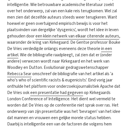
intelligentie. Wie betrouwbare academische literatuur zoekt
over het onderwerp, zal van een kale reis terugkomen. Wel zal
men zien dat dezelfde auteurs steeds weer terugkeren. Want
hoewel er geen overtuigend empirisch bewijs is voor het
plaatsvinden van dergelijke 'dysgenics', wordt het idee in leven
gehouden door
een klein netwerk van elkaar citerende auteurs
,
waaronder de kring van Kirkegaard. De Gentse professor Bouke
De Vries verdedigde onlangs eveneens deze theorie
in een
artikel
. Wie de bibliografie raadpleegt, zal zien dat er (onder
andere) verwezen wordt naar Kirkegaard en het werk van
Woodley en Dutton. Evolutionair gedragswetenschapper
Rebecca Sear
omschreef de bibliografie van het artikel als 'a
who's who of scientific racists & eugenicists'. Eind vorig jaar
onthulde het platform voor onderzoeksjournalistiek Apache dat
De Vries ook
een presentatie had gegeven
op Kirkegaards
London Conference of Intelligence. Het dient wel vermeld te
worden dat De Vries op de conferentie niet sprak over ras. Het
onderwerp van zijn presentatie was het 'bevragen' van het idee
dat mannen en vrouwen een gelijke morele status hebben.
Daarbij is intelligentie een van de factoren die volgens hem