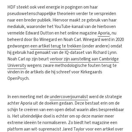
HDF steekt ook veel energie in pogingen om haar
pseudowetenschappelijke theorieën verder te verspreiden
naar een breder publiek. Hiervoor maakt ze gebruik van haar
medialuik, waaronder het YouTube-kanaal van de hierboven
vermelde Edward Dutton en het online magazine
Aporia
, nu
beheerd door Bo Winegard en Noah Carl. Winegard werd in 2020
gedwongen
een artikel terug te trekken
(onder andere) omdat
hij gebruik had gemaakt van de IQ-dataset van Richard Lynn.
Noah Carl op zijn beurt
verloor zijn aanstelling aan Cambridge
University
wegens zware methodologische fouten terug te
vinden in de artikels die hij schreef voor Kirkegaards
OpenPsych.
In een meeting met de
undercoverjournalist
werd de strategie
achter Aporia uit de doeken gedaan. Deze bestaat erin om de
schijn te creëren van een open debat waarin alles bespreekbaar
is. Het uiteindelijke doel is echter om op deze manier meer
extreme ideeën te normaliseren. Zo biedt het magazine een
platform aan wit-supremacist Jared Taylor voor een artikel over