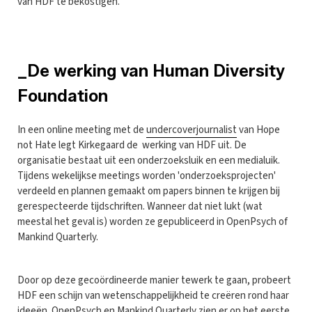
van HDF te bekostigen.
_De werking van Human Diversity
Foundation
In een online meeting met de
undercoverjournalist
van Hope
not Hate legt Kirkegaard de werking van HDF uit. De
organisatie bestaat uit een onderzoeksluik en een medialuik.
Tijdens wekelijkse meetings worden 'onderzoeksprojecten'
verdeeld en plannen gemaakt om papers binnen te krijgen bij
gerespecteerde tijdschriften. Wanneer dat niet lukt (wat
meestal het geval is) worden ze gepubliceerd in OpenPsych of
Mankind Quarterly.
Door op deze gecoördineerde manier tewerk te gaan, probeert
HDF een schijn van wetenschappelijkheid te creëren rond haar
ideeën. OpenPsych en Mankind Quarterly zien er op het eerste