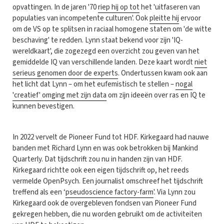
opvattingen. In de jaren '70
riep hij op tot
het 'uitfaseren van
populaties van incompetente culturen'. Ook
pleitte hij
ervoor
om de VS op te splitsen in raciaal homogene staten om 'de witte
beschaving' te redden. Lynn staat bekend voor zijn 'IQ-
wereldkaart', die zogezegd een overzicht zou geven van het
gemiddelde IQ van verschillende landen. Deze kaart wordt
niet
serieus genomen door de experts
. Ondertussen kwam ook aan
het licht dat Lynn – om het eufemistisch te stellen –
nogal
'creatief' omging met zijn data
om zijn ideeën over ras en IQ te
kunnen bevestigen.
In 2022 vervelt de Pioneer Fund tot HDF. Kirkegaard had nauwe
banden met Richard Lynn en was ook betrokken bij Mankind
Quarterly. Dat tijdschrift zou nu in handen zijn van HDF.
Kirkegaard richtte ook een eigen tijdschrift op, het reeds
vermelde OpenPsych. Een journalist omschreef het tijdschrift
treffend als een ‘
pseudoscience factory-farm
'. Via Lynn zou
Kirkegaard ook de overgebleven fondsen van Pioneer Fund
gekregen hebben, die nu worden gebruikt om de activiteiten