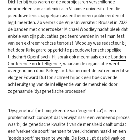
Dichter bij huis waren er de voorbije jaren verschillende
voorbeelden van academici aan Vlaamse universiteiten die
pseudowetenschappelijke rassentheorieën publiceerden of
legitimeerden. Zo verbrak de Vrije Universiteit Brussel in 2022
de banden met onderzoeker
Michael Woodley
nadat bleek dat
enkele van zijn publicaties geciteerd werden in het manifest
van een extreemrechtse terrorist. Woodley was redacteur bij
het door Kirkegaard opgerichte pseudowetenschappelijke
tijdschrift
OpenPsych
. Hij sprak ook meermaals op de
London
Conference on Intelligence
, waarvan de organisatie werd
overgenomen door Kirkegaard. Samen met de extreemrechtse
vlogger Edward Dutton schreef hij ook
een boek
over de
achteruitgang van de intelligentie van de mensheid door
zogenaamde 'dysgenetische processen'.
'Dysgenetica' (het omgekeerde van 'eugenetica') is een
problematisch concept dat verwijst naar een vermeend proces
waarbij de genetische kwaliteit van de mensheid daalt omdat
een 'verkeerde soort' mensen te veel kinderen maakt en een
'goede soort' mensen te weinig. De focus ligt daarbij vaak op