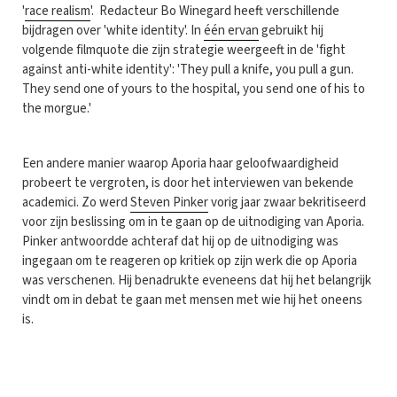
'
race realism
'. Redacteur Bo Winegard heeft verschillende
bijdragen over 'white identity'. In
één ervan
gebruikt hij
volgende filmquote die zijn strategie weergeeft in de 'fight
against anti-white identity': 'They pull a knife, you pull a gun.
They send one of yours to the hospital, you send one of his to
the morgue.'
Een andere manier waarop Aporia haar geloofwaardigheid
probeert te vergroten, is door het interviewen van bekende
academici. Zo werd
Steven Pinker
vorig jaar zwaar bekritiseerd
voor zijn beslissing om in te gaan op de uitnodiging van Aporia.
Pinker antwoordde achteraf dat hij op de uitnodiging was
ingegaan om te reageren op kritiek op zijn werk die op Aporia
was verschenen. Hij benadrukte eveneens dat hij het belangrijk
vindt om in debat te gaan met mensen met wie hij het oneens
is.