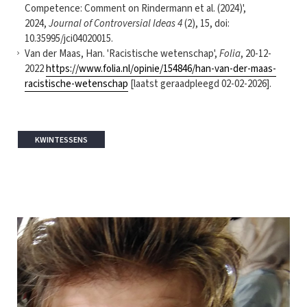
Competence: Comment on Rindermann et al. (2024)',
2024,
Journal of Controversial Ideas 4
(2), 15, doi:
10.35995/jci04020015.
Van der Maas, Han. 'Racistische wetenschap',
Folia
, 20-12-
2022
https://www.folia.nl/opinie/154846/han-van-der-maas-
racistische-wetenschap
[laatst geraadpleegd 02-02-2026].
KWINTESSENS