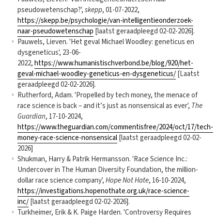
pseudowetenschap?',
skepp
, 01-07-2022,
https://skepp.be/psychologie/van-intelligentieonderzoek-
naar-pseudowetenschap
[laatst geraadpleegd 02-02-2026].
Pauwels, Lieven. 'Het geval Michael Woodley: geneticus en
dysgeneticus', 23-06-
2022,
https://www.humanistischverbond.be/blog/920/het-
geval-michael-woodley-geneticus-en-dysgeneticus/
[Laatst
geraadpleegd 02-02-2026].
Rutherford, Adam. 'Propelled by tech money, the menace of
race science is back – and it’s just as nonsensical as ever',
The
Guardian
, 17-10-2024,
https://www.theguardian.com/commentisfree/2024/oct/17/tech-
money-race-science-nonsensical
[laatst geraadpleegd 02-02-
2026]
Shukman, Harry & Patrik Hermansson. 'Race Science Inc.:
Undercover in The Human Diversity Foundation, the million-
dollar race science company',
Hope Not Hate
, 16-10-2024,
https://investigations.hopenothate.org.uk/race-science-
inc/
[laatst geraadpleegd 02-02-2026].
Turkheimer, Erik & K. Paige Harden. 'Controversy Requires