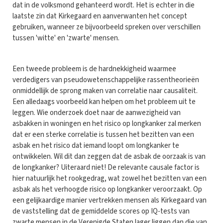
dat in de volksmond gehanteerd wordt. Het is echter in die
laatste zin dat Kirkegaard en aanverwanten het concept
gebruiken, wanneer ze bijvoorbeeld spreken over verschillen
tussen 'witte' en 'zwarte' mensen.
Een tweede probleem is de hardnekkigheid waarmee
verdedigers van pseudowetenschappelijke rassentheorieën
onmiddellijk de sprong maken van correlatie naar causaliteit.
Een alledaags voorbeeld kan helpen om het probleem uit te
leggen. Wie onderzoek doet naar de aanwezigheid van
asbakken in woningen en het risico op longkanker zal merken
dat er een sterke correlatie is tussen het bezitten van een
asbak en het risico dat iemand loopt om longkanker te
ontwikkelen. Wil dit dan zeggen dat de asbak de oorzaak is van
de longkanker? Uiteraard niet! De relevante causale factor is
hier natuurlijk het rookgedrag, wat zowel het bezitten van een
asbak als het verhoogde risico op longkanker veroorzaakt. Op
een gelijkaardige manier vertrekken mensen als Kirkegaard van
de vaststelling dat de gemiddelde scores op IQ-tests van
zwarte mensen in de Verenigde Staten lager liggen dan die van