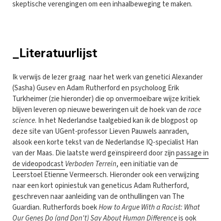
skeptische verengingen om een inhaalbeweging te maken.
_Literatuurlijst
Ik verwijs de lezer graag naar het werk van genetici Alexander
(Sasha) Gusev en Adam Rutherford en psycholoog Erik
Turkheimer (zie hieronder) die op onvermoeibare wijze kritiek
blijven leveren op nieuwe beweringen uit de hoek van de
race
science
. In het Nederlandse taalgebied kan ik de blogpost op
deze site van UGent-professor Lieven Pauwels aanraden,
alsook een korte tekst van de Nederlandse IQ-specialist Han
van der Maas. Die laatste werd geïnspireerd door zijn
passage in
de videopodcast
Verboden Terrein
, een initiatie van de
Leerstoel Etienne Vermeersch. Hieronder ook een verwijzing
naar een kort opiniestuk van geneticus Adam Rutherford,
geschreven naar aanleiding van de onthullingen van The
Guardian. Rutherfords boek
How to Argue With a Racist: What
Our Genes Do (and Don't) Say About Human Difference
is ook