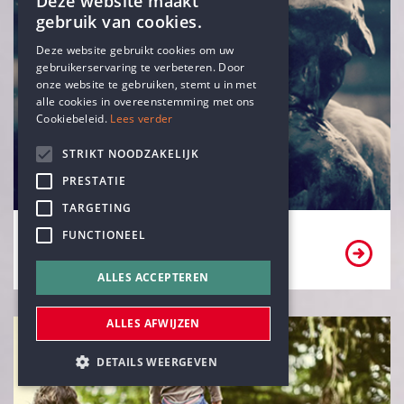
Deze website maakt
gebruik van cookies.
ENGLISH
Deze website gebruikt cookies om uw
gebruikerservaring te verbeteren. Door
DUTCH
onze website te gebruiken, stemt u in met
alle cookies in overeenstemming met ons
Cookiebeleid.
Lees verder
STRIKT NOODZAKELIJK
PRESTATIE
TARGETING
FUNCTIONEEL
Ben ik een vrijzinnig-humanist?
ALLES ACCEPTEREN
ALLES AFWIJZEN
DETAILS WEERGEVEN