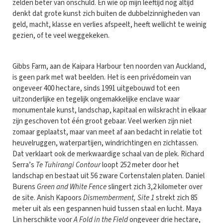
zelden beter van onschuld. En wie op mijn leeftijd nog altijd
denkt dat grote kunst zich buiten de dubbelzinnigheden van
geld, macht, klasse en verlies afspeelt, heeft wellicht te weinig
gezien, of te veel weggekeken.
Gibbs Farm, aan de Kaipara Harbour ten noorden van Auckland,
is geen park met wat beelden. Het is een privédomein van
ongeveer 400 hectare, sinds 1991 uitgebouwd tot een
uitzonderlijke en tegelijk ongemakkelijke enclave waar
monumentale kunst, landschap, kapitaal en wilskracht in elkaar
zijn geschoven tot één groot gebaar. Veel werken zijn niet
zomaar geplaatst, maar van meet af aan bedacht in relatie tot
heuvelruggen, waterpartijen, windrichtingen en zichtassen.
Dat verklaart ook de merkwaardige schaal van de plek. Richard
Serra’s
Te Tuhirangi Contour
loopt 252 meter door het
landschap en bestaat uit 56 zware Cortenstalen platen. Daniel
Burens
Green and White Fence
slingert zich 3,2 kilometer over
de site. Anish Kapoors
Dismemberment, Site 1
strekt zich 85
meter uit als een gespannen huid tussen staal en lucht. Maya
Lin herschikte voor
A Fold in the Field
ongeveer drie hectare,