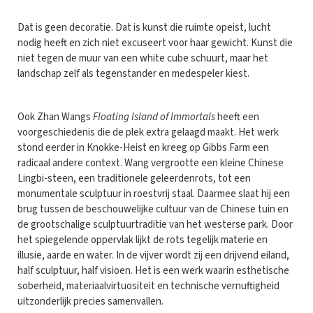
Dat is geen decoratie. Dat is kunst die ruimte opeist, lucht
nodig heeft en zich niet excuseert voor haar gewicht. Kunst die
niet tegen de muur van een white cube schuurt, maar het
landschap zelf als tegenstander en medespeler kiest.
Ook Zhan Wangs
Floating Island of Immortals
heeft een
voorgeschiedenis die de plek extra gelaagd maakt. Het werk
stond eerder in Knokke-Heist en kreeg op Gibbs Farm een
radicaal andere context. Wang vergrootte een kleine Chinese
Lingbi-steen, een traditionele geleerdenrots, tot een
monumentale sculptuur in roestvrij staal. Daarmee slaat hij een
brug tussen de beschouwelijke cultuur van de Chinese tuin en
de grootschalige sculptuurtraditie van het westerse park. Door
het spiegelende oppervlak lijkt de rots tegelijk materie en
illusie, aarde en water. In de vijver wordt zij een drijvend eiland,
half sculptuur, half visioen. Het is een werk waarin esthetische
soberheid, materiaalvirtuositeit en technische vernuftigheid
uitzonderlijk precies samenvallen.