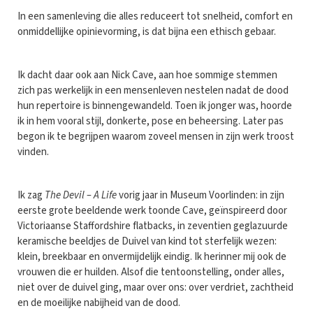
In een samenleving die alles reduceert tot snelheid, comfort en
onmiddellijke opinievorming, is dat bijna een ethisch gebaar.
Ik dacht daar ook aan Nick Cave, aan hoe sommige stemmen
zich pas werkelijk in een mensenleven nestelen nadat de dood
hun repertoire is binnengewandeld. Toen ik jonger was, hoorde
ik in hem vooral stijl, donkerte, pose en beheersing. Later pas
begon ik te begrijpen waarom zoveel mensen in zijn werk troost
vinden.
Ik zag
The Devil – A Life
vorig jaar in Museum Voorlinden: in zijn
eerste grote beeldende werk toonde Cave, geïnspireerd door
Victoriaanse Staffordshire flatbacks, in zeventien geglazuurde
keramische beeldjes de Duivel van kind tot sterfelijk wezen:
klein, breekbaar en onvermijdelijk eindig. Ik herinner mij ook de
vrouwen die er huilden. Alsof die tentoonstelling, onder alles,
niet over de duivel ging, maar over ons: over verdriet, zachtheid
en de moeilijke nabijheid van de dood.