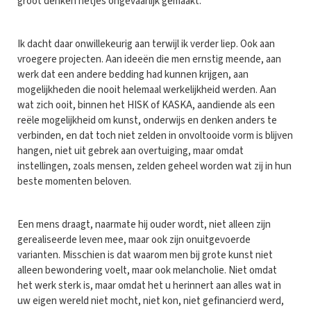
groot denken netjes ongevaarlijk gemaakt.
Ik dacht daar onwillekeurig aan terwijl ik verder liep. Ook aan
vroegere projecten. Aan ideeën die men ernstig meende, aan
werk dat een andere bedding had kunnen krijgen, aan
mogelijkheden die nooit helemaal werkelijkheid werden. Aan
wat zich ooit, binnen het HISK of KASKA, aandiende als een
reële mogelijkheid om kunst, onderwijs en denken anders te
verbinden, en dat toch niet zelden in onvoltooide vorm is blijven
hangen, niet uit gebrek aan overtuiging, maar omdat
instellingen, zoals mensen, zelden geheel worden wat zij in hun
beste momenten beloven.
Een mens draagt, naarmate hij ouder wordt, niet alleen zijn
gerealiseerde leven mee, maar ook zijn onuitgevoerde
varianten. Misschien is dat waarom men bij grote kunst niet
alleen bewondering voelt, maar ook melancholie. Niet omdat
het werk sterk is, maar omdat het u herinnert aan alles wat in
uw eigen wereld niet mocht, niet kon, niet gefinancierd werd,