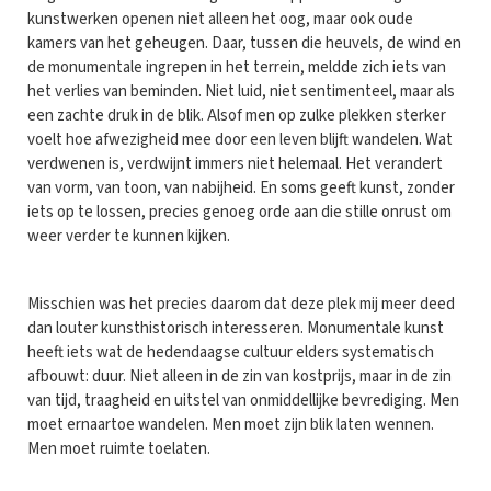
kunstwerken openen niet alleen het oog, maar ook oude
kamers van het geheugen. Daar, tussen die heuvels, de wind en
de monumentale ingrepen in het terrein, meldde zich iets van
het verlies van beminden. Niet luid, niet sentimenteel, maar als
een zachte druk in de blik. Alsof men op zulke plekken sterker
voelt hoe afwezigheid mee door een leven blijft wandelen. Wat
verdwenen is, verdwijnt immers niet helemaal. Het verandert
van vorm, van toon, van nabijheid. En soms geeft kunst, zonder
iets op te lossen, precies genoeg orde aan die stille onrust om
weer verder te kunnen kijken.
Misschien was het precies daarom dat deze plek mij meer deed
dan louter kunsthistorisch interesseren. Monumentale kunst
heeft iets wat de hedendaagse cultuur elders systematisch
afbouwt: duur. Niet alleen in de zin van kostprijs, maar in de zin
van tijd, traagheid en uitstel van onmiddellijke bevrediging. Men
moet ernaartoe wandelen. Men moet zijn blik laten wennen.
Men moet ruimte toelaten.