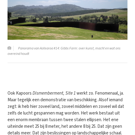
Panorama van Aotearoa #14: Gibbs Farm: over kunst, macht en wat ons
overeind houdt
Ook Kapoors
Dismemberment, Site 1
werkt zo. Fenomenaal, ja.
Maar tegelijk een demonstratie van beschikking. Alsof iemand
zegt: ik heb hier zoveel land, zoveel middelen en zoveel wil dat
zelfs de lucht gespannen mag worden. Het werk bestaat uit
een enorm membraan tussen twee stalen ellipsen. Het ene
uiteinde meet 25 bij 8 meter, het andere 8 bij 25. Dat zijn geen
details meer. Dat zijn beslissingen op landschappelijke schaal.