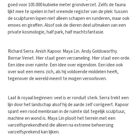
goed voor 105.000 kubieke meter grondverzet. Zelfs de fauna
lijkt mee te spelen in het vreemde register van de plek: tussen
de sculpturen lopen niet alleen schapen en runderen, maar ook
emoes en giraffen. Alsof ook de dieren deel uitmaken van een
private kosmologie, half park, half machtsfantasie.
Richard Serra. Anish Kapoor. Maya Lin. Andy Goldsworthy.
Bernar Venet. Hier staat geen verzameling. Hier staat een orde.
Een idee over ruimte. Een idee over eigendom. Een idee ook
over wat een mens zich, als hij voldoende middelen heeft,
tegenover de wereld meent te mogen veroorloven.
Laat ik royaal beginnen: veel is er ronduit sterk. Serra trekt een
lijn door het landschap alsof hij de aarde zelf corrigeert. Kapoor
spant een rood membraan in de ruimte dat tegelijk sculptuur,
machine en wond is. Maya Lin plooit het terrein met een
vanzelfsprekendheid die alleen na extreme beheersing
vanzelfsprekend kan lijken.