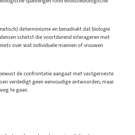
eologische spanningen rond evolutiebiologische
enetisch) determinisme en benadrukt dat biologie
ndensen schetst die voortdurend interageren met
n niets over wat individuele mannen of vrouwen
t bewust de confrontatie aangaat met vastgeroeste
ssen verdedigt geen eenvoudige antwoorden, maar
 weg te gaan.