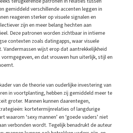
eeks terugkerende patronen in relaties tussen
n gemiddeld verschillende accenten leggen in
nnen reageren sterker op visuele signalen en
lectiever zijn en meer belang hechten aan
eel. Deze patronen worden zichtbaar in intieme
gse contexten zoals datingapps, waar visuele
. Vandermassen wijst erop dat aantrekkelijkheid
 vormgegeven, en dat vrouwen hun uiterlijk, stijl en
 noemt.
kader van de theorie van ouderlijke investering van
en in voortplanting, hebben zij gemiddeld meer te
viteit groter. Mannen kunnen daarentegen,
trategieën: kortetermijnrelaties of langdurige
art waarom ‘sexy mannen’ en ‘goede vaders’ niet
 aan verbonden wordt. Tegelijk benadrukt de auteur