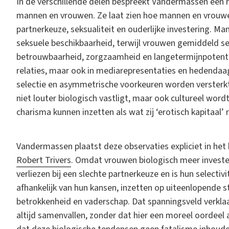
In de verschillende delen bespreekt Vandermassen een r
mannen en vrouwen. Ze laat zien hoe mannen en vrouwe
partnerkeuze, seksualiteit en ouderlijke investering. Ma
seksuele beschikbaarheid, terwijl vrouwen gemiddeld se
betrouwbaarheid, zorgzaamheid en langetermijnpotenti
relaties, maar ook in mediarepresentaties en hedendaa
selectie en asymmetrische voorkeuren worden versterkt
niet louter biologisch vastligt, maar ook cultureel wordt
charisma kunnen inzetten als wat zij ‘erotisch kapitaal’
Vandermassen plaatst deze observaties expliciet in het 
Robert Trivers
. Omdat vrouwen biologisch meer invester
verliezen bij een slechte partnerkeuze en is hun selecti
afhankelijk van hun kansen, inzetten op uiteenlopende s
betrokkenheid en vaderschap. Dat spanningsveld verkla
altijd samenvallen, zonder dat hier een moreel oordeel