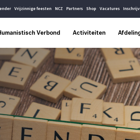
lender
Vrijzinnige feesten
NCZ
Partners
Shop
Vacatures
Inschrij
Humanistisch Verbond
Activiteiten
Afdelin