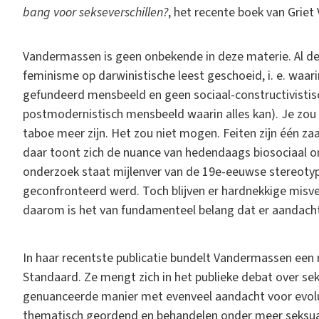
bang voor sekseverschillen?
, het recente boek van Grie
Vandermassen is geen onbekende in deze materie. Al dec
feminisme op darwinistische leest geschoeid, i. e. waar
gefundeerd mensbeeld en geen sociaal-constructivistisch
postmodernistisch mensbeeld waarin alles kan). Je zou
taboe meer zijn. Het zou niet mogen. Feiten zijn één za
daar toont zich de nuance van hedendaags biosociaal o
onderzoek staat mijlenver van de 19e-eeuwse stereoty
geconfronteerd werd. Toch blijven er hardnekkige misve
daarom is het van fundamenteel belang dat er aandacht
In haar recentste publicatie bundelt Vandermassen een 
Standaard. Ze mengt zich in het publieke debat over sek
genuanceerde manier met evenveel aandacht voor evoluti
thematisch geordend en behandelen onder meer seksuali