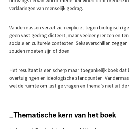
ontvangst ervan wordt mede beïnvloed door bredere id
verklaringen van menselijk gedrag.
Vandermassen verzet zich expliciet tegen biologisch (g
geen vast gedrag dicteert, maar veeleer grenzen en te
sociale en culturele contexten. Sekseverschillen zegge
zouden moeten zijn of doen.
Het resultaat is een scherp maar toegankelijk boek da
overtuigingen en ideologische standpunten. Vanderma
wel de ruimte om lastige vragen en thema’s niet uit de
_Thematische kern van het boek