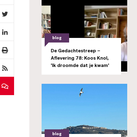
blog
De Gedachtestreep –
Aflevering 78: Koos Knol,
'Ik droomde dat je kwam'
blog