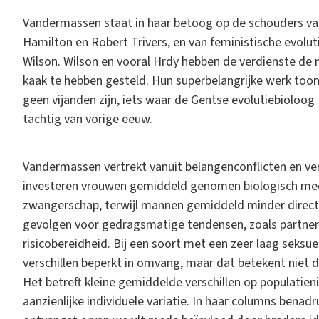
Vandermassen staat in haar betoog op de schouders van
Hamilton en Robert Trivers, en van feministische evolu
Wilson. Wilson en vooral Hrdy hebben de verdienste de m
kaak te hebben gesteld. Hun superbelangrijke werk toont
geen vijanden zijn, iets waar de Gentse evolutiebioloog 
tachtig van vorige eeuw.
Vandermassen vertrekt vanuit belangenconflicten en vers
investeren vrouwen gemiddeld genomen biologisch meer
zwangerschap, terwijl mannen gemiddeld minder direct
gevolgen voor gedragsmatige tendensen, zoals partnerk
risicobereidheid. Bij een soort met een zeer laag seksu
verschillen beperkt in omvang, maar dat betekent niet d
Het betreft kleine gemiddelde verschillen op populatie
aanzienlijke individuele variatie. In haar columns bena