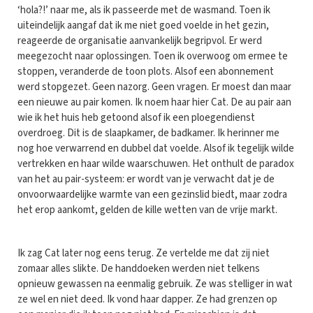
‘hola?!’ naar me, als ik passeerde met de wasmand. Toen ik
uiteindelijk aangaf dat ik me niet goed voelde in het gezin,
reageerde de organisatie aanvankelijk begripvol. Er werd
meegezocht naar oplossingen. Toen ik overwoog om ermee te
stoppen, veranderde de toon plots. Alsof een abonnement
werd stopgezet. Geen nazorg. Geen vragen. Er moest dan maar
een nieuwe au pair komen. Ik noem haar hier Cat. De au pair aan
wie ik het huis heb getoond alsof ik een ploegendienst
overdroeg. Dit is de slaapkamer, de badkamer. Ik herinner me
nog hoe verwarrend en dubbel dat voelde. Alsof ik tegelijk wilde
vertrekken en haar wilde waarschuwen. Het onthult de paradox
van het au pair-systeem: er wordt van je verwacht dat je de
onvoorwaardelijke warmte van een gezinslid biedt, maar zodra
het erop aankomt, gelden de kille wetten van de vrije markt.
Ik zag Cat later nog eens terug. Ze vertelde me dat zij niet
zomaar alles slikte. De handdoeken werden niet telkens
opnieuw gewassen na eenmalig gebruik. Ze was stelliger in wat
ze wel en niet deed. Ik vond haar dapper. Ze had grenzen op