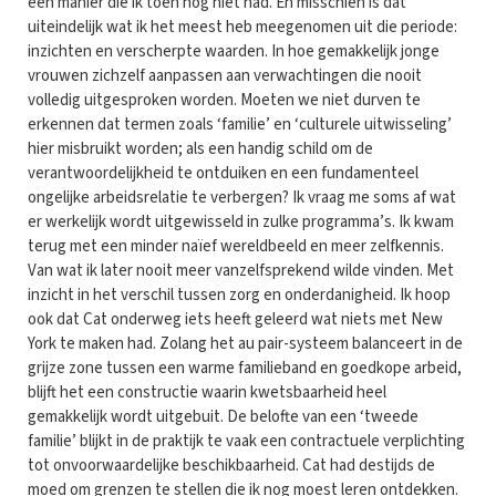
een manier die ik toen nog niet had. En misschien is dat
uiteindelijk wat ik het meest heb meegenomen uit die periode:
inzichten en verscherpte waarden. In hoe gemakkelijk jonge
vrouwen zichzelf aanpassen aan verwachtingen die nooit
volledig uitgesproken worden. Moeten we niet durven te
erkennen dat termen zoals ‘familie’ en ‘culturele uitwisseling’
hier misbruikt worden; als een handig schild om de
verantwoordelijkheid te ontduiken en een fundamenteel
ongelijke arbeidsrelatie te verbergen? Ik vraag me soms af wat
er werkelijk wordt uitgewisseld in zulke programma’s. Ik kwam
terug met een minder naïef wereldbeeld en meer zelfkennis.
Van wat ik later nooit meer vanzelfsprekend wilde vinden. Met
inzicht in het verschil tussen zorg en onderdanigheid. Ik hoop
ook dat Cat onderweg iets heeft geleerd wat niets met New
York te maken had. Zolang het au pair-systeem balanceert in de
grijze zone tussen een warme familieband en goedkope arbeid,
blijft het een constructie waarin kwetsbaarheid heel
gemakkelijk wordt uitgebuit. De belofte van een ‘tweede
familie’ blijkt in de praktijk te vaak een contractuele verplichting
tot onvoorwaardelijke beschikbaarheid. Cat had destijds de
moed om grenzen te stellen die ik nog moest leren ontdekken.