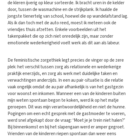
de kleren ijverig op kleur sorteerde. Ik bracht uren in de kelder
door, tussen de wasmachine en de strijkplank. Ik haalde de
jongste tienertelg van school, hoewel die op wandelafstand lag.
Als ik dan toch met de auto reed, moest ik meteen ook de
vriendjes thuis afzetten. Enkele voorbeelden uit het
takenpakket die op zich niet onredelijk zijn, maar zonder
emotionele wederkerigheid voelt werk als dit aan als labeur.
De feministische zorgethiek legt precies de vinger op de zere
plek: het verschil tussen zorg als relationele en wederkerige
praktijk enerzijds, en zorg als werk met duidelijke taken en
verwachtingen anderzijds. In een au pair-situatie is die relatie
vaak ongelijk omdat de au pair afhankelijk is van het gastgezin
voor woonst en inkomen. Wanneer een van de kinderen buiten
mijn weten spontaan begon te koken, werd ik op het matje
geroepen. Dit was mijn verantwoordelijkheid en niet de hunne.
Pogingen om een echt gesprek met de gastmoeder te voeren,
werd snel afgekapt door de vraag: ‘Moet je je trein niet halen?’
Bij binnenkomst en bij het slapengaan werd er amper gegroet.
Vrienden van de kinderen riepen spontaan dan weer eens