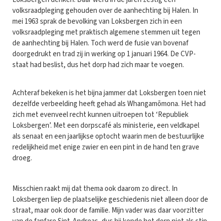
volksraadpleging gehouden over de aanhechting bij Halen. In
mei 1963 sprak de bevolking van Loksbergen zich in een
volksraadpleging met praktisch algemene stemmen uit tegen
de aanhechting bij Halen. Toch werd de fusie van bovenaf
doorgedrukt en trad zij in werking op 1 januari 1964. De CVP-
staat had beslist, dus het dorp had zich maar te voegen.
Achteraf bekeken is het bijna jammer dat Loksbergen toen niet
dezelfde verbeelding heeft gehad als Whangamōmona. Het had
zich met evenveel recht kunnen uitroepen tot ‘Republiek
Loksbergen’. Met een dorpscafé als ministerie, een veldkapel
als senaat en een jaarlijkse optocht waarin men de bestuurlijke
redelijkheid met enige zwier en een pint in de hand ten grave
droeg.
Misschien raakt mij dat thema ook daarom zo direct. In
Loksbergen liep de plaatselijke geschiedenis niet alleen door de
straat, maar ook door de familie. Mijn vader was daar voorzitter