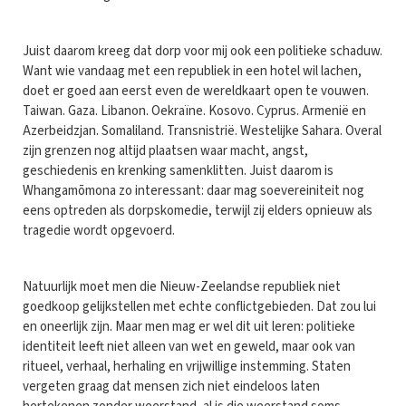
Juist daarom kreeg dat dorp voor mij ook een politieke schaduw.
Want wie vandaag met een republiek in een hotel wil lachen,
doet er goed aan eerst even de wereldkaart open te vouwen.
Taiwan. Gaza. Libanon. Oekraïne. Kosovo. Cyprus. Armenië en
Azerbeidzjan. Somaliland. Transnistrië. Westelijke Sahara. Overal
zijn grenzen nog altijd plaatsen waar macht, angst,
geschiedenis en krenking samenklitten. Juist daarom is
Whangamōmona zo interessant: daar mag soevereiniteit nog
eens optreden als dorpskomedie, terwijl zij elders opnieuw als
tragedie wordt opgevoerd.
Natuurlijk moet men die Nieuw-Zeelandse republiek niet
goedkoop gelijkstellen met echte conflictgebieden. Dat zou lui
en oneerlijk zijn. Maar men mag er wel dit uit leren: politieke
identiteit leeft niet alleen van wet en geweld, maar ook van
ritueel, verhaal, herhaling en vrijwillige instemming. Staten
vergeten graag dat mensen zich niet eindeloos laten