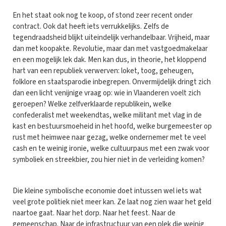
En het staat ook nog te koop, of stond zeer recent onder
contract. Ook dat heeft iets verrukkelijks. Zelfs de
tegendraadsheid blijkt uiteindelijk verhandelbaar. Vrijheid, maar
dan met koopakte. Revolutie, maar dan met vastgoedmakelaar
en een mogelijk lek dak. Men kan dus, in theorie, het kloppend
hart van een republiek verwerven: loket, toog, geheugen,
folklore en staatsparodie inbegrepen. Onvermijdelijk dringt zich
dan een licht venijnige vraag op: wie in Vlaanderen voelt zich
geroepen? Welke zelfverklaarde republikein, welke
confederalist met weekendtas, welke militant met vlag in de
kast en bestuursmoeheid in het hoofd, welke burgemeester op
rust met heimwee naar gezag, welke ondernemer met te veel
cash en te weinig ironie, welke cultuurpaus met een zwak voor
symboliek en streekbier, zou hier niet in de verleiding komen?
Die kleine symbolische economie doet intussen wel iets wat
veel grote politiek niet meer kan. Ze laat nog zien waar het geld
naartoe gaat. Naar het dorp. Naar het feest. Naar de
gemeenschap. Naar de infrastructuur van een plek die weinig