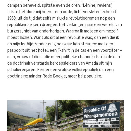
dampen beneveld, spitste even de oren. ‘Lénine, reviens’,
flitste het door mij heen – een oude, licht versleten echo uit
1968, uit de tijd dat zelfs mislukte revolutiedromen nog een
republikeinse kern droegen: het verlangen naar een wereld van
burgers, niet van onderhorigen. Waarna ik meteen om mezelf
moest lachen. Want als dit al een revolutie was, dan een die ik
op mijn leeftijd zonder enig bezwaar kon steunen: met een
paspoort uit het hotel, een T-shirt in de tas en een voorzitter –
man, vrouw of dier – die meer politieke charme uitstraalde dan
de doctrinair verstarde beroepsleiders van Amada uit mijn
scholierenjaren. Eerder een vrolijke volksrepubliek dan een
doctrinaire: minder Rode Boekje, meer bal populaire.