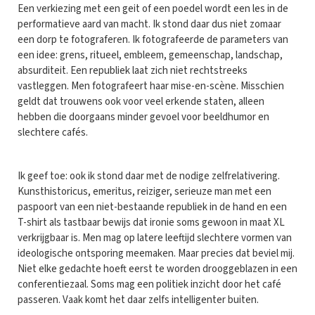
Een verkiezing met een geit of een poedel wordt een les in de
performatieve aard van macht. Ik stond daar dus niet zomaar
een dorp te fotograferen. Ik fotografeerde de parameters van
een idee: grens, ritueel, embleem, gemeenschap, landschap,
absurditeit. Een republiek laat zich niet rechtstreeks
vastleggen. Men fotografeert haar mise-en-scène. Misschien
geldt dat trouwens ook voor veel erkende staten, alleen
hebben die doorgaans minder gevoel voor beeldhumor en
slechtere cafés.
Ik geef toe: ook ik stond daar met de nodige zelfrelativering.
Kunsthistoricus, emeritus, reiziger, serieuze man met een
paspoort van een niet-bestaande republiek in de hand en een
T-shirt als tastbaar bewijs dat ironie soms gewoon in maat XL
verkrijgbaar is. Men mag op latere leeftijd slechtere vormen van
ideologische ontsporing meemaken. Maar precies dat beviel mij.
Niet elke gedachte hoeft eerst te worden drooggeblazen in een
conferentiezaal. Soms mag een politiek inzicht door het café
passeren. Vaak komt het daar zelfs intelligenter buiten.