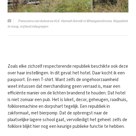
Panorama van Aotearoa #16: Hannah Arendt in Whangamōmona. Republiek
te koop, vrijheid inbegrepen
Zoals elke zichzelf respecterende republiek beschikte ook deze
over haar instellingen. In dit geval: het hotel. Daar kocht ik een
paspoort. En een T-shirt. Want zelfs de ongehoorzaamheid
weet intussen dat merchandising geen verraad is, maar een
efficiënte manier om de lichten brandend te houden. Dat hotel
is niet zomaar een pub. Het is loket, decor, geheugen, raadhuis,
folkloremachine en dorpshart tegelijk. Een republiek in
zakformaat, met bierpomp. Dat de opbrengst naar de
plaatselijke lagere school gaat, vervolledigt het geheel: zelfs de
folklore blijkt hier nog een keurige publieke functie te hebben.