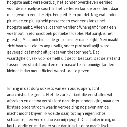
hoogste ambt verzekerd, zij het zonder overdreven eerbied
voor de menselijke soort. In het verleden kon de president daar
ook gewoon een dier zijn. Een geit. Een poedel. Nog wat ander
pluimvee en pluizigheid passeerden eveneens langs het
hoogste ambt. Alleen al daarom verdient Whangamōmona een
voetnoot in elk handboek politieke filosofie. Natuurlijk is het
geestig. Maar ook hier is de grap slimmer dan ze lijkt. Men maakt
zichtbaar wat elders angstvallig onder protocoltapijt wordt
geveegd: dat macht altijd iets van theater heeft. Dat
waardigheid vaak voor de helft uit decor bestaat. Dat de afstand
tussen een staatshoofd en een mascotte in sommige landen
kleiner is dan men officieel wenst toe te geven.
Er hing in dat dorp ook iets van een oude, open, licht
anarchistische geest. Niet de zure variant die eerst alles wil
afbreken en daarna verbijsterd naar de puinhoop kijkt, maar een
lichtere onderstroom waarin verbeelding nog even aan de
macht mocht blijven. Ik voelde daar, tot mijn eigen lichte
schaamte, een verre echo van mijn jeugd. De scholier in mij, ooit
kortstondig en met meer vuur dan inzicht door maoïstische