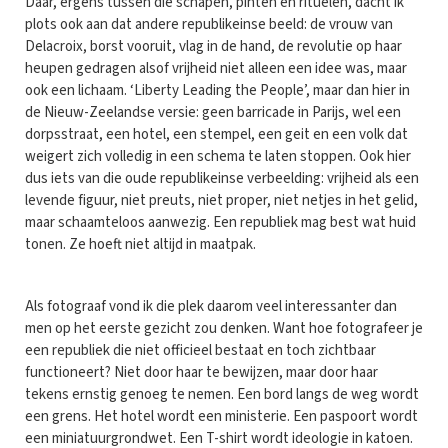
Daar, ergens tussen die schapen, pinten en rituelen, dacht ik
plots ook aan dat andere republikeinse beeld: de vrouw van
Delacroix, borst vooruit, vlag in de hand, de revolutie op haar
heupen gedragen alsof vrijheid niet alleen een idee was, maar
ook een lichaam. ‘Liberty Leading the People’, maar dan hier in
de Nieuw-Zeelandse versie: geen barricade in Parijs, wel een
dorpsstraat, een hotel, een stempel, een geit en een volk dat
weigert zich volledig in een schema te laten stoppen. Ook hier
dus iets van die oude republikeinse verbeelding: vrijheid als een
levende figuur, niet preuts, niet proper, niet netjes in het gelid,
maar schaamteloos aanwezig. Een republiek mag best wat huid
tonen. Ze hoeft niet altijd in maatpak.
Als fotograaf vond ik die plek daarom veel interessanter dan
men op het eerste gezicht zou denken. Want hoe fotografeer je
een republiek die niet officieel bestaat en toch zichtbaar
functioneert? Niet door haar te bewijzen, maar door haar
tekens ernstig genoeg te nemen. Een bord langs de weg wordt
een grens. Het hotel wordt een ministerie. Een paspoort wordt
een miniatuurgrondwet. Een T-shirt wordt ideologie in katoen.