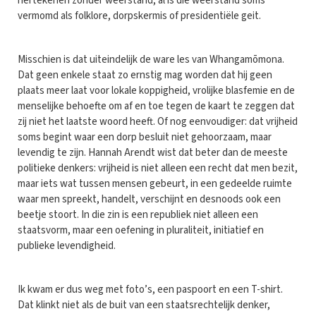
hertekenen zonder weerstand, al is die weerstand soms
vermomd als folklore, dorpskermis of presidentiële geit.
Misschien is dat uiteindelijk de ware les van Whangamōmona.
Dat geen enkele staat zo ernstig mag worden dat hij geen
plaats meer laat voor lokale koppigheid, vrolijke blasfemie en de
menselijke behoefte om af en toe tegen de kaart te zeggen dat
zij niet het laatste woord heeft. Of nog eenvoudiger: dat vrijheid
soms begint waar een dorp besluit niet gehoorzaam, maar
levendig te zijn. Hannah Arendt wist dat beter dan de meeste
politieke denkers: vrijheid is niet alleen een recht dat men bezit,
maar iets wat tussen mensen gebeurt, in een gedeelde ruimte
waar men spreekt, handelt, verschijnt en desnoods ook een
beetje stoort. In die zin is een republiek niet alleen een
staatsvorm, maar een oefening in pluraliteit, initiatief en
publieke levendigheid.
Ik kwam er dus weg met foto’s, een paspoort en een T-shirt.
Dat klinkt niet als de buit van een staatsrechtelijk denker,