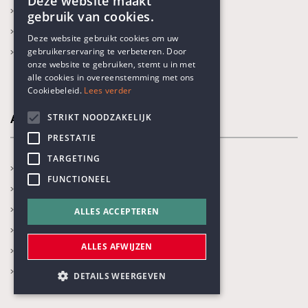
Deze website maakt
Ben ik humanist?
gebruik van cookies.
ENGLISH
Wat is humanisme?
Deze website gebruikt cookies om uw
Onze thema's
gebruikerservaring te verbeteren. Door
DUTCH
onze website te gebruiken, stemt u in met
alle cookies in overeenstemming met ons
Cookiebeleid.
Lees verder
STRIKT NOODZAKELIJK
Activiteiten
PRESTATIE
TARGETING
In de kijker
FUNCTIONEEL
Kalender
Recente activiteiten
ALLES ACCEPTEREN
Prijs Vrijzinnig Humanisme
ALLES AFWIJZEN
Boekenprijs
Karel Poma-lezing
DETAILS WEERGEVEN