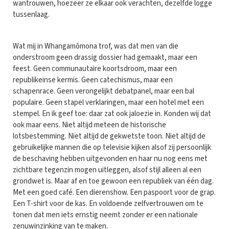
wantrouwen, hoezeer ze elkaar ook verachten, dezelfde logge
tussenlaag.
Wat mij in Whangamōmona trof, was dat men van die
onderstroom geen drassig dossier had gemaakt, maar een
feest. Geen communautaire koortsdroom, maar een
republikeinse kermis. Geen catechismus, maar een
schapenrace. Geen verongelijkt debatpanel, maar een bal
populaire. Geen stapel verklaringen, maar een hotel met een
stempel. En ik geef toe: daar zat ook jaloezie in. Konden wij dat
ook maar eens. Niet altijd meteen de historische
lotsbestemming. Niet altijd de gekwetste toon. Niet altijd de
gebruikelijke mannen die op televisie kijken alsof zij persoonlijk
de beschaving hebben uitgevonden en haar nu nog eens met
zichtbare tegenzin mogen uitleggen, alsof stijl alleen al een
grondwet is. Maar af en toe gewoon een republiek van één dag.
Met een goed café. Een dierenshow. Een paspoort voor de grap.
Een T-shirt voor de kas. En voldoende zelfvertrouwen om te
tonen dat men iets ernstig neemt zonder er een nationale
zenuwinzinking van te maken.