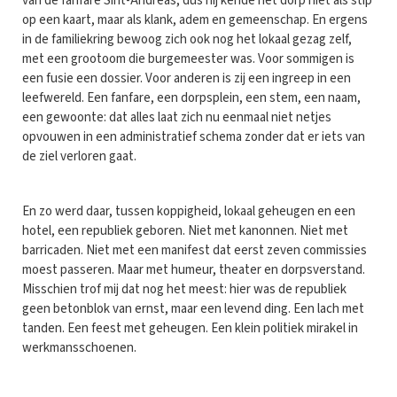
van de fanfare Sint-Andreas, dus hij kende het dorp niet als stip
op een kaart, maar als klank, adem en gemeenschap. En ergens
in de familiekring bewoog zich ook nog het lokaal gezag zelf,
met een grootoom die burgemeester was. Voor sommigen is
een fusie een dossier. Voor anderen is zij een ingreep in een
leefwereld. Een fanfare, een dorpsplein, een stem, een naam,
een gewoonte: dat alles laat zich nu eenmaal niet netjes
opvouwen in een administratief schema zonder dat er iets van
de ziel verloren gaat.
En zo werd daar, tussen koppigheid, lokaal geheugen en een
hotel, een republiek geboren. Niet met kanonnen. Niet met
barricaden. Niet met een manifest dat eerst zeven commissies
moest passeren. Maar met humeur, theater en dorpsverstand.
Misschien trof mij dat nog het meest: hier was de republiek
geen betonblok van ernst, maar een levend ding. Een lach met
tanden. Een feest met geheugen. Een klein politiek mirakel in
werkmansschoenen.