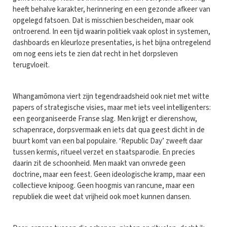
heeft behalve karakter, herinnering en een gezonde afkeer van
opgelegd fatsoen. Dat is misschien bescheiden, maar ook
ontroerend. In een tijd waarin politiek vaak oplost in systemen,
dashboards en kleurloze presentaties, is het bijna ontregelend
om nog eens iets te zien dat recht in het dorpsleven
terugvloeit.
Whangamōmona viert zijn tegendraadsheid ook niet met witte
papers of strategische visies, maar met iets veel intelligenters:
een georganiseerde Franse slag. Men krijgt er dierenshow,
schapenrace, dorpsvermaak en iets dat qua geest dicht in de
buurt komt van een bal populaire. ‘Republic Day’ zweeft daar
tussen kermis, ritueel verzet en staatsparodie. En precies
daarin zit de schoonheid. Men maakt van onvrede geen
doctrine, maar een feest. Geen ideologische kramp, maar een
collectieve knipoog. Geen hoogmis van rancune, maar een
republiek die weet dat vrijheid ook moet kunnen dansen.