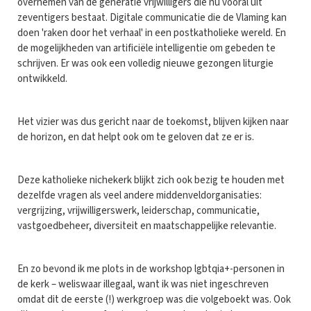
overnemen van de generatie vrijwilligers die nu vooral uit
zeventigers bestaat. Digitale communicatie die de Vlaming kan
doen 'raken door het verhaal' in een postkatholieke wereld. En
de mogelijkheden van artificiële intelligentie om gebeden te
schrijven. Er was ook een volledig nieuwe gezongen liturgie
ontwikkeld.
Het vizier was dus gericht naar de toekomst, blijven kijken naar
de horizon, en dat helpt ook om te geloven dat ze er is.
Deze katholieke nichekerk blijkt zich ook bezig te houden met
dezelfde vragen als veel andere middenveldorganisaties:
vergrijzing, vrijwilligerswerk, leiderschap, communicatie,
vastgoedbeheer, diversiteit en maatschappelijke relevantie.
En zo bevond ik me plots in de workshop lgbtqia+-personen in
de kerk – weliswaar illegaal, want ik was niet ingeschreven
omdat dit de eerste (!) werkgroep was die volgeboekt was. Ook