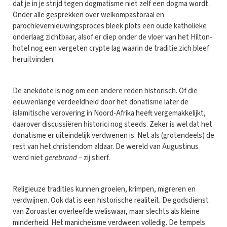
dat je in je strijd tegen dogmatisme niet zelf een dogma wordt.
Onder alle gesprekken over welkompastoraal en
parochievernieuwingsproces bleek plots een oude katholieke
onderlaag zichtbaar, alsof er diep onder de vloer van het Hilton-
hotel nog een vergeten crypte lag waarin de traditie zich bleef
heruitvinden.
De anekdote is nog om een andere reden historisch. Of die
eeuwenlange verdeeldheid door het donatisme later de
islamitische verovering in Noord-Afrika heeft vergemakkelijkt,
daarover discussiëren historici nog steeds. Zeker is wel dat het
donatisme er uiteindelijk verdwenen is. Net als (grotendeels) de
rest van het christendom aldaar. De wereld van Augustinus
werd niet
gerebrand
– zij stierf.
Religieuze tradities kunnen groeien, krimpen, migreren en
verdwijnen. Ook dat is een historische realiteit. De godsdienst
van Zoroaster overleefde weliswaar, maar slechts als kleine
minderheid. Het manicheïsme verdween volledig. De tempels