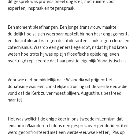
dit gesprek was professioneel opgezet, met ruimte voor
experten, inspraak en tegenspraak.
Een moment bleef hangen. Een jonge transvrouw maakte
duidelijk hoe zij zich weerbaar opstelt binnen haar engagement,
en dus intolerant is tegen de intoleranten – ook tegen clerus en
catechismus. Waarop een generatiegenoot, nadat hij had laten
weten hoe trots hij was op zijn filosofische opleiding, even
overtuigd repliceerde dat haar positie eigenlijk 'donatistisch' is.
Voor wie niet onmiddellijk naar Wikipedia wil grijpen: het
donatisme was een christelijke stroming uit de vierde eeuw die
vond dat de Kerk zuiver moest blijven. Augustinus bestreed
haar fel.
Het was wellicht de enige keer in ons tweede millennium dat
iemand in Vlaanderen tijdens een gesprek over genderidentiteit
werd geconfronteerd met een vierde-eeuwse ketterij. Pas op