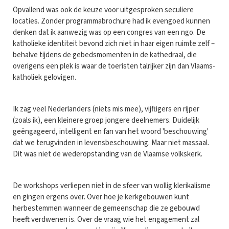
Opvallend was ook de keuze voor uitgesproken seculiere
locaties. Zonder programmabrochure had ik evengoed kunnen
denken dat ik aanwezig was op een congres van een ngo. De
katholieke identiteit bevond zich niet in haar eigen ruimte zelf –
behalve tijdens de gebedsmomenten in de kathedraal, die
overigens een plek is waar de toeristen talrijker zijn dan Vlaams-
katholiek gelovigen.
Ik zag veel Nederlanders (niets mis mee), vijftigers en rijper
(zoals ik), een kleinere groep jongere deelnemers. Duidelijk
geëngageerd, intelligent en fan van het woord 'beschouwing'
dat we terugvinden in levensbeschouwing. Maar niet massaal.
Dit was niet de wederopstanding van de Vlaamse volkskerk.
De workshops verliepen niet in de sfeer van wollig klerikalisme
en gingen ergens over. Over hoe je kerkgebouwen kunt
herbestemmen wanneer de gemeenschap die ze gebouwd
heeft verdwenen is. Over de vraag wie het engagement zal