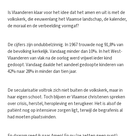
Is Vlaanderen klaar voor het idee dat het amen en uit is met de
volkskerk, die eeuwenlang het Vlaamse landschap, de kalender,
de moraal en de verbeelding vormgaf?
De cijfers zijn ondubbelzinnig. In 1967 trouwde nog 91,8% van
de bevolking kerkelijk. Vandaag minder dan 10%. In het West-
Vlaanderen van vlak na de oorlog werd vrijwel ieder kind
gedoopt. Vandaag daalde het aandeel gedoopte kinderen van
42% naar 28% in minder dan tien jaar.
De secularisatie voltrok zich niet buiten de volkskerk, maar in
haar eigen schoot. Toch blijven er Vlaamse christenen spreken
over crisis, herstel, heropleving en terugkeer. Het is alsof de
patiënt nog op intensieve zorgen ligt, terwijl de begrafenis al
had moeten plaatsvinden.
En daarom reed ik naar Amen! En nu (ze zetten geen punt).