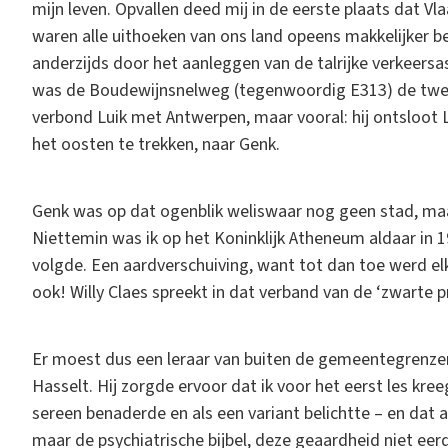
mijn leven. Opvallen deed mij in de eerste plaats dat Vl
waren alle uithoeken van ons land opeens makkelijker be
anderzijds door het aanleggen van de talrijke verkeers
was de Boudewijnsnelweg (tegenwoordig E313) de tweed
verbond Luik met Antwerpen, maar vooral: hij ontsloot
het oosten te trekken, naar Genk.
Genk was op dat ogenblik weliswaar nog geen stad, ma
Niettemin was ik op het Koninklijk Atheneum aldaar in 1
volgde. Een aardverschuiving, want tot dan toe werd elke
ook! Willy Claes spreekt in dat verband van de ‘zwarte p
Er moest dus een leraar van buiten de gemeentegrenze
Hasselt. Hij zorgde ervoor dat ik voor het eerst les kre
sereen benaderde en als een variant belichtte – en dat 
maar de psychiatrische bijbel, deze geaardheid niet eerd