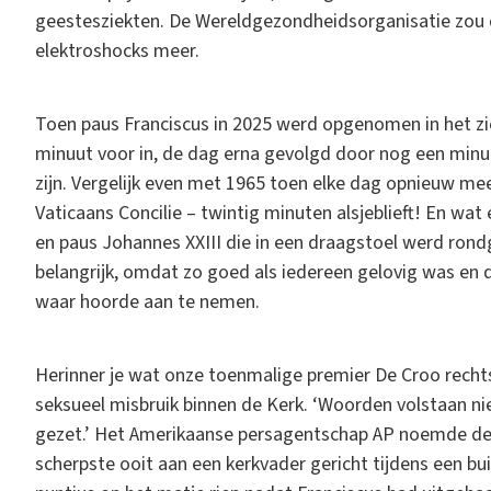
geestesziekten. De Wereldgezondheidsorganisatie zou d
elektroshocks meer.
Toen paus Franciscus in 2025 werd opgenomen in het zie
minuut voor in, de dag erna gevolgd door nog een minu
zijn. Vergelijk even met 1965 toen elke dag opnieuw me
Vaticaans Concilie – twintig minuten alsjeblieft! En wa
en paus Johannes XXIII die in een draagstoel werd rond
belangrijk, omdat zo goed als iedereen gelovig was en d
waar hoorde aan te nemen.
Herinner je wat onze toenmalige premier De Croo rechts
seksueel misbruik binnen de Kerk. ‘Woorden volstaan n
gezet.’ Het Amerikaanse persagentschap AP noemde dez
scherpste ooit aan een kerkvader gericht tijdens een bu