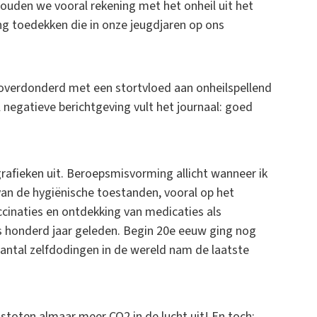
houden we vooral rekening met het onheil uit het
ng toedekken die in onze jeugdjaren op ons
verdonderd met een stortvloed aan onheilspellend
 negatieve berichtgeving vult het journaal: goed
 grafieken uit. Beroepsmisvorming allicht wanneer ik
an de hygiënische toestanden, vooral op het
ccinaties en ontdekking van medicaties als
s honderd jaar geleden. Begin 20e eeuw ging nog
aantal zelfdodingen in de wereld nam de laatste
stoten almaar meer CO2 in de lucht uit! En toch: