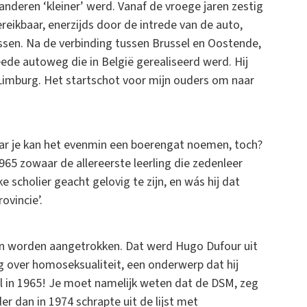
aanderen ‘kleiner’ werd. Vanaf de vroege jaren zestig
reikbaar, enerzijds door de intrede van de auto,
assen. Na de verbinding tussen Brussel en Oostende,
e autoweg die in België gerealiseerd werd. Hij
 Limburg. Het startschot voor mijn ouders om naar
ar je kan het evenmin een boerengat noemen, toch?
965 zowaar de allereerste leerling die zedenleer
 scholier geacht gelovig te zijn, en wás hij dat
rovincie’.
n worden aangetrokken. Dat werd Hugo Dufour uit
eg over homoseksualiteit, een onderwerp dat hij
al in 1965! Je moet namelijk weten dat de DSM, zeg
er dan in 1974 schrapte uit de lijst met