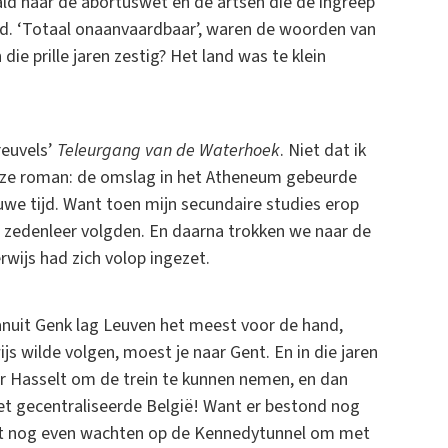
ald naar de abortuswet en de artsen die de ingreep
. ‘Totaal onaanvaardbaar’, waren de woorden van
ie prille jaren zestig? Het land was te klein
reuvels’
Teleurgang van de Waterhoek
. Niet dat ik
deze roman: de omslag in het Atheneum gebeurde
we tijd. Want toen mijn secundaire studies erop
en zedenleer volgden. En daarna trokken we naar de
rwijs had zich volop ingezet.
 Vanuit Genk lag Leuven het meest voor de hand,
js wilde volgen, moest je naar Gent. En in die jaren
aar Hasselt om de trein te kunnen nemen, en dan
het gecentraliseerde België! Want er bestond nog
et nog even wachten op de Kennedytunnel om met