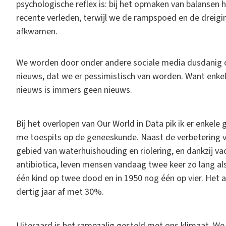
psychologische reflex is: bij het opmaken van balansen 
recente verleden, terwijl we de rampspoed en de dreigi
afkwamen.
We worden door onder andere sociale media dusdanig o
nieuws, dat we er pessimistisch van worden. Want enkel
nieuws is immers geen nieuws.
Bij het overlopen van Our World in Data pik ik er enkele
me toespits op de geneeskunde. Naast de verbetering v
gebied van waterhuishouding en riolering, en dankzij va
antibiotica, leven mensen vandaag twee keer zo lang al
één kind op twee dood en in 1950 nog één op vier. Het 
dertig jaar af met 30%.
Uiteraard is het rampzalig gesteld met ons klimaat. We 