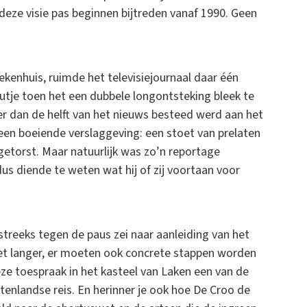
eze visie pas beginnen bijtreden vanaf 1990. Geen
kenhuis, ruimde het televisiejournaal daar één
utje toen het een dubbele longontsteking bleek te
er dan de helft van het nieuws besteed werd aan het
t een boeiende verslaggeving: een stoet van prelaten
getorst. Maar natuurlijk was zo’n reportage
us diende te weten wat hij of zij voortaan voor
treeks tegen de paus zei naar aanleiding van het
iet langer, er moeten ook concrete stappen worden
e toespraak in het kasteel van Laken een van de
itenlandse reis. En herinner je ook hoe De Croo de