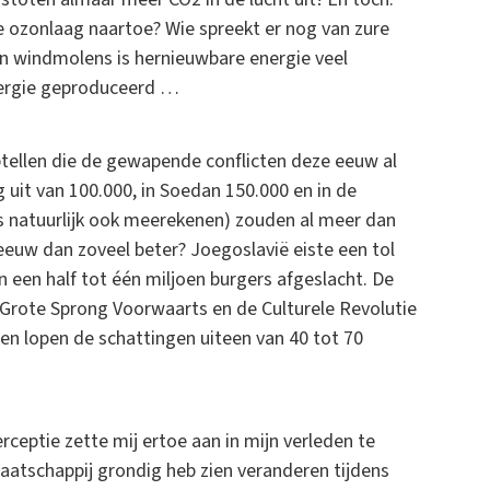
de ozonlaag naartoe? Wie spreekt er nog van zure
 windmolens is hernieuwbare energie veel
nergie geproduceerd …
ellen die de gewapende conflicten deze eeuw al
 uit van 100.000, in Soedan 150.000 en in de
s natuurlijk ook meerekenen) zouden al meer dan
eeuw dan zoveel beter? Joegoslavië eiste een tol
een half tot één miljoen burgers afgeslacht. De
e Grote Sprong Voorwaarts en de Culturele Revolutie
gen lopen de schattingen uiteen van 40 tot 70
rceptie zette mij ertoe aan in mijn verleden te
maatschappij grondig heb zien veranderen tijdens