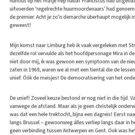
nuntius op het matje riep nadat Franciscus had uitgeha
uitvoerden 'regelrechte huurmoordenaars' had genoemd
de premier. Acht je zo’n demarche überhaupt mogelijk in d
geweest!
Mijn komst naar Limburg heb ik vaak vergeleken met St
dezelfde rol vervulde als het hoofdpersonage Mira in 
niet door mij, ik was gewoon een symptoom van de nieu
zaten in 1969, waren we al met een tiental die de less
unief. Óók de meisjes! De democratisering van het onde
De unief! Zoveel keuze bestond er nog niet in die tijd.
vanwege de afstand. Maar als je geen christelijk onderwi
was dat een hele trektocht, bijna een dagreis! Eerst n
langs Brussel – gewoonweg álles verliep langs daar in 
geen verbinding tussen Antwerpen en Gent. Ook was h