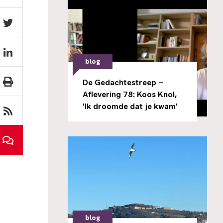
blog
De Gedachtestreep –
Aflevering 78: Koos Knol,
'Ik droomde dat je kwam'
blog