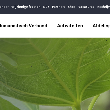
lender
Vrijzinnige feesten
NCZ
Partners
Shop
Vacatures
Inschrij
Humanistisch Verbond
Activiteiten
Afdelin