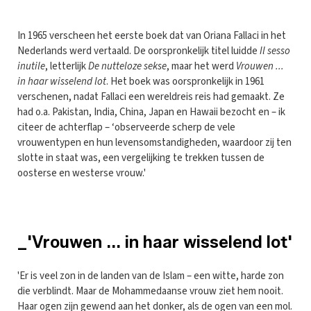
In 1965 verscheen het eerste boek dat van Oriana Fallaci in het
Nederlands werd vertaald. De oorspronkelijk titel luidde
Il sesso
inutile
, letterlijk
De nutteloze sekse
, maar het werd
Vrouwen ...
in haar wisselend lot
. Het boek was oorspronkelijk in 1961
verschenen, nadat Fallaci een wereldreis reis had gemaakt. Ze
had o.a. Pakistan, India, China, Japan en Hawaii bezocht en – ik
citeer de achterflap – ‘observeerde scherp de vele
vrouwentypen en hun levensomstandigheden, waardoor zij ten
slotte in staat was, een vergelijking te trekken tussen de
oosterse en westerse vrouw.'
_'Vrouwen ... in haar wisselend lot'
'Er is veel zon in de landen van de Islam – een witte, harde zon
die verblindt. Maar de Mohammedaanse vrouw ziet hem nooit.
Haar ogen zijn gewend aan het donker, als de ogen van een mol.