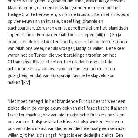
onrechtvaardigheid tegenover die arme, onschuldige moslims.
Maar meer nog dan een reeks krijgsondernemingen om het
Heilige Graf te heroveren, waren de kruistochten het antwoord
op vier eeuwen van invasie, bezetting, tirannie en
slachtpartijen. Ze waren een tegenoffensief om het islamitisch
imperialisme in Europa een halt toe te roepen.[xiii] (…) En ja
hoor, toen de kruistochten voorbij waren, begonnen de zonen
van Allah ons weer, net als vroeger, lastig te vallen. Deze keer
waren het de Turken die voorbereidingen troffen om het
Ottomaanse Rijk te stichten. Een rijk dat Europa tot de
achttiende eeuw zou overspoelen met zijn hebzucht en
gulzigheid, en dat van Europa zijn favoriete slagveld zou
maken.’[xiv]
‘Het moet gezegd. In het brandende Europa heerst weer een
ziekte die in de vorige eeuw ook van niet fascistische Italianen
fascisten maakte, ook van niet nazistische Duitsers nazi’s en
ook van niet bolsjewistische Russen bolsjewieken. En die nu
ook verraders maakt van diegenen die helemaal geen verrader
willen zijn: het is de angst. Angst is een dodelijke ziekte. Een