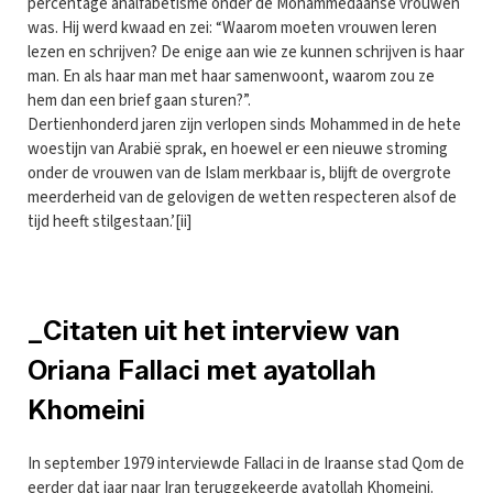
percentage analfabetisme onder de Mohammedaanse vrouwen
was. Hij werd kwaad en zei: “Waarom moeten vrouwen leren
lezen en schrijven? De enige aan wie ze kunnen schrijven is haar
man. En als haar man met haar samenwoont, waarom zou ze
hem dan een brief gaan sturen?”.
Dertienhonderd jaren zijn verlopen sinds Mohammed in de hete
woestijn van Arabië sprak, en hoewel er een nieuwe stroming
onder de vrouwen van de Islam merkbaar is, blijft de overgrote
meerderheid van de gelovigen de wetten respecteren alsof de
tijd heeft stilgestaan.’[ii]
_Citaten uit het interview van
Oriana Fallaci met ayatollah
Khomeini
In september 1979 interviewde Fallaci in de Iraanse stad Qom de
eerder dat jaar naar Iran teruggekeerde ayatollah Khomeini.