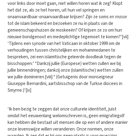
voor links door moet gaan, niet willen horen wat ik zeg? Klopt
het dat ze, als ze het horen, uit hun vel springen en
onaanvaardbaar-onaanvaardbaar krijsen? Zijn ze soms
en masse
tot de islam bekeerd en bezoeken ze nu in plaats van de
gemeenschapshuizen de moskeeën? Of krijsen ze zo om hun
nieuwe bondgenoot en medeplichtige tegemoet te komen?’[vii]
‘Tijdens een synode van het Vaticaan in oktober 1999 om de
verhoudingen tussen christelijken en mohammedanen te
bespreken, zei een islamitische geleerde doodleuk tegen de
bisschoppen:’ “Dankzij jullie (Europese) wetten zullen we bij
jullie binnendringen; dankzij onze (islamitische) wetten zullen
we jullie domineren.[viii] “ (Getuigenis door monseigneur
Giuseppe Bernardini, aartsbisschop van de Turkse diocees in
Smyrne.)’[ix]
‘Ik ben bezig te zeggen dat onze culturele identiteit, juist
omdat het eeuwenlang welomschreven is, geen emigratiegolf
kan hebben die bestaat uit mensen die op een of andere manier
onze levenswijze willen veranderen. Onze normen, onze
waarden. Ik zeg dat er bij ons geen plaats is voor muezzins,