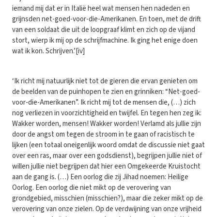
iemand mij dat er in Italië heel wat mensen hen nadeden en
grijnsden net-goed-voor-die-Amerikanen. En toen, met de drift
van een soldaat die uit de loopgraaf klimt en zich op de vijand
stort, wierp ik mij op de schrijfmachine. Ik ging het enige doen
wat ik kon. Schrijven.’[iv]
‘Ik richt mij natuurlijk niet tot de gieren die ervan genieten om
de beelden van de puinhopen te zien en grinniken: “Net-goed-
voor-die-Amerikanen”. Ik richt mij tot de mensen die, (…) zich
nog verliezen in voorzichtigheid en twijfel. En tegen hen zeg ik:
Wakker worden, mensen! Wakker worden! Verlamd als jullie zijn
door de angst om tegen de stroom in te gaan of racistisch te
lijken (een totaal oneigenlijk woord omdat de discussie niet gaat
over een ras, maar over een godsdienst), begrijpen jullie niet of
willen jullie niet begrijpen dat hier een Omgekeerde Kruistocht
aan de gang is. (…) Een oorlog die zij Jihad noemen: Heilige
Oorlog. Een oorlog die niet mikt op de verovering van
grondgebied, misschien (misschien?), maar die zeker mikt op de
verovering van onze zielen. Op de verdwijning van onze vrijheid