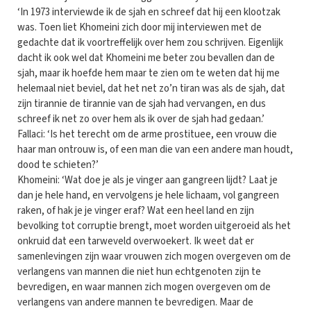
‘In 1973 interviewde ik de sjah en schreef dat hij een klootzak
was. Toen liet Khomeini zich door mij interviewen met de
gedachte dat ik voortreffelijk over hem zou schrijven. Eigenlijk
dacht ik ook wel dat Khomeini me beter zou bevallen dan de
sjah, maar ik hoefde hem maar te zien om te weten dat hij me
helemaal niet beviel, dat het net zo’n tiran was als de sjah, dat
zijn tirannie de tirannie van de sjah had vervangen, en dus
schreef ik net zo over hem als ik over de sjah had gedaan.’
Fallaci: ‘Is het terecht om de arme prostituee, een vrouw die
haar man ontrouw is, of een man die van een andere man houdt,
dood te schieten?’
Khomeini: ‘Wat doe je als je vinger aan gangreen lijdt? Laat je
dan je hele hand, en vervolgens je hele lichaam, vol gangreen
raken, of hak je je vinger eraf? Wat een heel land en zijn
bevolking tot corruptie brengt, moet worden uitgeroeid als het
onkruid dat een tarweveld overwoekert. Ik weet dat er
samenlevingen zijn waar vrouwen zich mogen overgeven om de
verlangens van mannen die niet hun echtgenoten zijn te
bevredigen, en waar mannen zich mogen overgeven om de
verlangens van andere mannen te bevredigen. Maar de