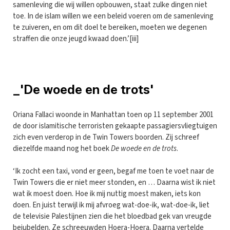
samenleving die wij willen opbouwen, staat zulke dingen niet
toe. In de islam willen we een beleid voeren om de samenleving
te zuiveren, en om dit doel te bereiken, moeten we degenen
straffen die onze jeugd kwaad doen.’[iii]
_'De woede en de trots'
Oriana Fallaci woonde in Manhattan toen op 11 september 2001
de door islamitische terroristen gekaapte passagiersvliegtuigen
zich even verderop in de Twin Towers boorden. Zij schreef
diezelfde maand nog het boek
De woede en de trots
.
‘Ik zocht een taxi, vond er geen, begaf me toen te voet naar de
Twin Towers die er niet meer stonden, en … Daarna wist ik niet
wat ik moest doen. Hoe ik mij nuttig moest maken, iets kon
doen. En juist terwijl ik mij afvroeg wat-doe-ik, wat-doe-ik, liet
de televisie Palestijnen zien die het bloedbad gek van vreugde
bejubelden. Ze schreeuwden Hoera-Hoera. Daarna vertelde