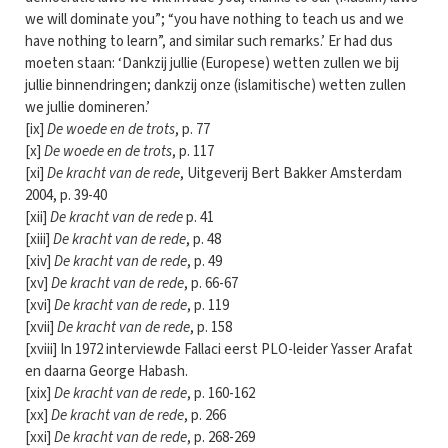
we will dominate you”; “you have nothing to teach us and we
have nothing to learn”, and similar such remarks.’ Er had dus
moeten staan: ‘Dankzij jullie (Europese) wetten zullen we bij
jullie binnendringen; dankzij onze (islamitische) wetten zullen
we jullie domineren.’
[ix]
De woede en de trots
, p. 77
[x]
De woede en de trots
, p. 117
[xi]
De kracht van de rede
, Uitgeverij Bert Bakker Amsterdam
2004, p. 39-40
[xii]
De kracht van de rede
p. 41
[xiii]
De kracht van de rede
, p. 48
[xiv]
De kracht van de rede
, p. 49
[xv]
De kracht van de rede
, p. 66-67
[xvi]
De kracht van de rede
, p. 119
[xvii]
De kracht van de rede
, p. 158
[xviii] In 1972 interviewde Fallaci eerst PLO-leider Yasser Arafat
en daarna George Habash.
[xix]
De kracht van de rede
, p. 160-162
[xx]
De kracht van de rede
, p. 266
[xxi]
De kracht van de rede
, p. 268-269