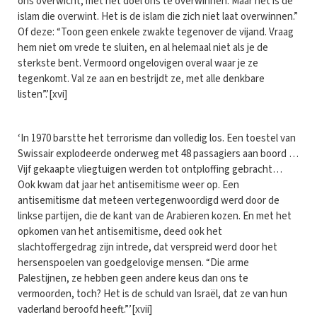
ons overwicht, met het doel ons te overwinnen. Maar het is de
islam die overwint. Het is de islam die zich niet laat overwinnen.”
Of deze: “Toon geen enkele zwakte tegenover de vijand. Vraag
hem niet om vrede te sluiten, en al helemaal niet als je de
sterkste bent. Vermoord ongelovigen overal waar je ze
tegenkomt. Val ze aan en bestrijdt ze, met alle denkbare
listen”.’[xvi]
‘In 1970 barstte het terrorisme dan volledig los. Een toestel van
Swissair explodeerde onderweg met 48 passagiers aan boord …
Vijf gekaapte vliegtuigen werden tot ontploffing gebracht…
Ook kwam dat jaar het antisemitisme weer op. Een
antisemitisme dat meteen vertegenwoordigd werd door de
linkse partijen, die de kant van de Arabieren kozen. En met het
opkomen van het antisemitisme, deed ook het
slachtoffergedrag zijn intrede, dat verspreid werd door het
hersenspoelen van goedgelovige mensen. “Die arme
Palestijnen, ze hebben geen andere keus dan ons te
vermoorden, toch? Het is de schuld van Israël, dat ze van hun
vaderland beroofd heeft.”’[xvii]