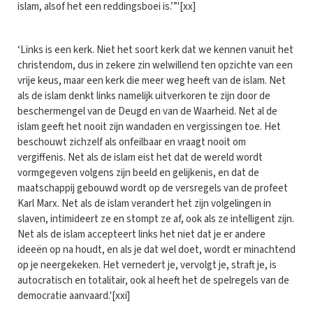
islam, alsof het een reddingsboei is.’”'[xx]
‘Links is een kerk. Niet het soort kerk dat we kennen vanuit het
christendom, dus in zekere zin welwillend ten opzichte van een
vrije keus, maar een kerk die meer weg heeft van de islam. Net
als de islam denkt links namelijk uitverkoren te zijn door de
beschermengel van de Deugd en van de Waarheid. Net al de
islam geeft het nooit zijn wandaden en vergissingen toe. Het
beschouwt zichzelf als onfeilbaar en vraagt nooit om
vergiffenis. Net als de islam eist het dat de wereld wordt
vormgegeven volgens zijn beeld en gelijkenis, en dat de
maatschappij gebouwd wordt op de versregels van de profeet
Karl Marx. Net als de islam verandert het zijn volgelingen in
slaven, intimideert ze en stompt ze af, ook als ze intelligent zijn.
Net als de islam accepteert links het niet dat je er andere
ideeën op na houdt, en als je dat wel doet, wordt er minachtend
op je neergekeken. Het vernedert je, vervolgt je, straft je, is
autocratisch en totalitair, ook al heeft het de spelregels van de
democratie aanvaard.'[xxi]