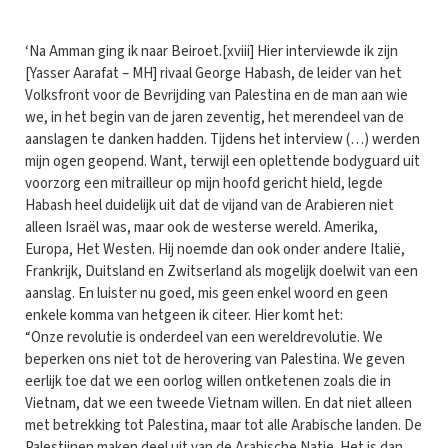
‘Na Amman ging ik naar Beiroet.[xviii] Hier interviewde ik zijn
[Yasser Aarafat – MH] rivaal George Habash, de leider van het
Volksfront voor de Bevrijding van Palestina en de man aan wie
we, in het begin van de jaren zeventig, het merendeel van de
aanslagen te danken hadden. Tijdens het interview (…) werden
mijn ogen geopend. Want, terwijl een oplettende bodyguard uit
voorzorg een mitrailleur op mijn hoofd gericht hield, legde
Habash heel duidelijk uit dat de vijand van de Arabieren niet
alleen Israël was, maar ook de westerse wereld. Amerika,
Europa, Het Westen. Hij noemde dan ook onder andere Italië,
Frankrijk, Duitsland en Zwitserland als mogelijk doelwit van een
aanslag. En luister nu goed, mis geen enkel woord en geen
enkele komma van hetgeen ik citeer. Hier komt het:
“Onze revolutie is onderdeel van een wereldrevolutie. We
beperken ons niet tot de herovering van Palestina. We geven
eerlijk toe dat we een oorlog willen ontketenen zoals die in
Vietnam, dat we een tweede Vietnam willen. En dat niet alleen
met betrekking tot Palestina, maar tot alle Arabische landen. De
Palestijnen maken deel uit van de Arabische Natie. Het is dan