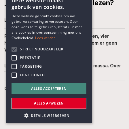
Deze website maakt
_Misschien ook leuk om te lezen?
gebruik van cookies.
ENGLISH
Deze website gebruikt cookies om uw
Levensbeschouwing voorop !
gebruikerservaring te verbeteren. Door
DUTCH
onze website te gebruiken, stemt u in met
alle cookies in overeenstemming met ons
Panorama van Aotearoa #19: Vier dorpen, vier
Cookiebeleid.
Lees verder
heimweeën, en het grote raadsel waarom er geen
STRIKT NOODZAKELIJK
Vlaams dorp in Nieuw-Zeeland bestaat
PRESTATIE
Leopold Flam: eenzaam in de naamloze massa. Over
TARGETING
'De eenzaamheid'
FUNCTIONEEL
Openingsuren tijdens juli en augustus
ALLES ACCEPTEREN
ALLES AFWIJZEN
DETAILS WEERGEVEN