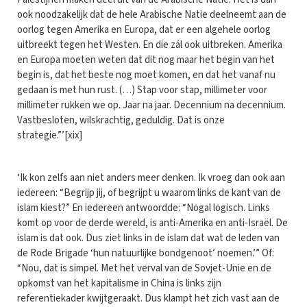
ook noodzakelijk dat de hele Arabische Natie deelneemt aan de
oorlog tegen Amerika en Europa, dat er een algehele oorlog
uitbreekt tegen het Westen. En die zál ook uitbreken. Amerika
en Europa moeten weten dat dit nog maar het begin van het
begin is, dat het beste nog moet komen, en dat het vanaf nu
gedaan is met hun rust. (…) Stap voor stap, millimeter voor
millimeter rukken we op. Jaar na jaar. Decennium na decennium.
Vastbesloten, wilskrachtig, geduldig. Dat is onze
strategie.”’[xix]
‘Ik kon zelfs aan niet anders meer denken. Ik vroeg dan ook aan
iedereen: “Begrijp jij, of begrijpt u waarom links de kant van de
islam kiest?” En iedereen antwoordde: “Nogal logisch. Links
komt op voor de derde wereld, is anti-Amerika en anti-Israël. De
islam is dat ook. Dus ziet links in de islam dat wat de leden van
de Rode Brigade ‘hun natuurlijke bondgenoot’ noemen.’” Of:
“Nou, dat is simpel. Met het verval van de Sovjet-Unie en de
opkomst van het kapitalisme in China is links zijn
referentiekader kwijtgeraakt. Dus klampt het zich vast aan de