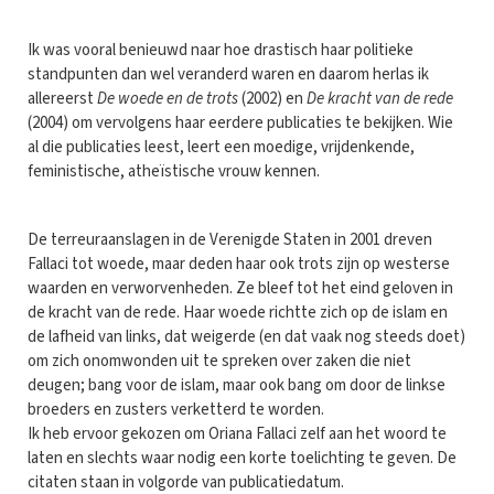
Ik was vooral benieuwd naar hoe drastisch haar politieke
standpunten dan wel veranderd waren en daarom herlas ik
allereerst
De woede en de trots
(2002) en
De kracht van de rede
(2004) om vervolgens haar eerdere publicaties te bekijken. Wie
al die publicaties leest, leert een moedige, vrijdenkende,
feministische, atheïstische vrouw kennen.
De terreuraanslagen in de Verenigde Staten in 2001 dreven
Fallaci tot woede, maar deden haar ook trots zijn op westerse
waarden en verworvenheden. Ze bleef tot het eind geloven in
de kracht van de rede. Haar woede richtte zich op de islam en
de lafheid van links, dat weigerde (en dat vaak nog steeds doet)
om zich onomwonden uit te spreken over zaken die niet
deugen; bang voor de islam, maar ook bang om door de linkse
broeders en zusters verketterd te worden.
Ik heb ervoor gekozen om Oriana Fallaci zelf aan het woord te
laten en slechts waar nodig een korte toelichting te geven. De
citaten staan in volgorde van publicatiedatum.