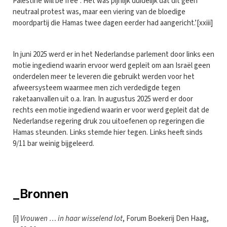
Palestine will be free”. Het was pijnlijk duidelijk dat dit geen
neutraal protest was, maar een viering van de bloedige
moordpartij die Hamas twee dagen eerder had aangericht.’[xxiii]
In juni 2025 werd er in het Nederlandse parlement door links een
motie ingediend waarin ervoor werd gepleit om aan Israël geen
onderdelen meer te leveren die gebruikt werden voor het
afweersysteem waarmee men zich verdedigde tegen
raketaanvallen uit o.a. Iran. In augustus 2025 werd er door
rechts een motie ingediend waarin er voor werd gepleit dat de
Nederlandse regering druk zou uitoefenen op regeringen die
Hamas steunden. Links stemde hier tegen. Links heeft sinds
9/11 bar weinig bijgeleerd.
_Bronnen
[i]
Vrouwen … in haar wisselend lot
, Forum Boekerij Den Haag,