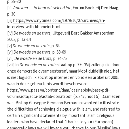
p. 29-30
[ii]
Vrouwen … in haar wisselend lot
, Forum Boekerij Den Haag,
p. 30
[iii]
https://www.nytimes.com//1979/10/07/archives/an-
interview-with-khomeini.html
[iv]
De woede en de trots
, Uitgeverij Bert Bakker Amsterdam
2002, p. 13-14
[v]
De woede en de trots
, p. 64
[vi]
De woede en de trots
, p. 68-69
[vii]
De woede en de trots
, p. 74-75
[viii] In
De woede en de trots
staat op p. 77: ‘Wij zullen jullie door
onze democratie overmeesteren’, maar klopt duidelijk niet, het
is niet logisch. Ik zocht op internet en vond een artikel uit 2001
waarin deze gebeurtenis wordt beschreven:
https://www.pass.va/content/dam/ casinapioiv/pass/pdf-
volumi/acta/acta-6/acta6-donati.pdf (p. 347, noot 5). Daar lezen
we: ‘Bishop Giuseppe Germano Bernardini wanted to illustrate
the difficulties of achieving dialogue with Islam, and referred to
certain significant statements by important Islamic religious
leaders who have declared that “thanks to your (European)
democratic laws we will invade you; thanks to our (Muslim) laws