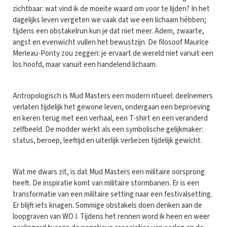
zichtbaar: wat vind ik de moeite waard om voor te lijden? In het
dagelijks leven vergeten we vaak dat we een lichaam hébben;
tijdens een obstakelrun kun je dat niet meer. Adem, zwaarte,
angst en evenwicht vullen het bewustzijn. De filosoof Maurice
Merleau-Ponty zou zeggen: je ervaart de wereld niet vanuit een
los hoofd, maar vanuit een handelend lichaam.
Antropologisch is Mud Masters een modern ritueel: deelnemers
verlaten tijdelijk het gewone leven, ondergaan een beproeving
en keren terug met een verhaal, een T-shirt en een veranderd
zelfbeeld. De modder werkt als een symbolische gelijkmaker:
status, beroep, leeftijd en uiterlijk verliezen tijdelijk gewicht.
Wat me dwars zit, is dat Mud Masters een militaire oorsprong
heeft. De inspiratie komt van militaire stormbanen. Er is een
transformatie van een militaire setting naar een festivalsetting.
Er blijft iets knagen. Sommige obstakels doen denken aan de
loopgraven van WO I. Tijdens het rennen word ik heen en weer