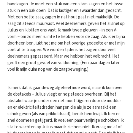
handzagen. Je moet een stuk van een stam zagen en het losse
stuk in een bak doen. Dat is lastiger en zwaarder dan gedacht.
Met een botte zaag zagen in nat hout gaat niet makkelijk. De
zaag zit steeds muurvast. Veel deelnemers geven het al snel op.
Julius en ik bijten ons vast. Ik maak twee gleuven – in een V-
vorm – om zo meer ruimte te hebben voor de zaag. Als ik er bijna
doorheen ben, lukt het me om het overige gedeelte er met mijn
voet af te trappen. We worden tijdens het zagen door veel
deelnemers gepasseerd. Maar we hebben het volbracht. Het
geeft een groot gevoel van voldoening. (Een paar dagen later
voel ik mijn duim nog van de zaagbeweging.)
Ik merk dat ik gaandeweg algeheel moe word, maar ik kom over
de obstakels – Julius vliegt er nog steeds overheen. Bij het
obstakel waar je onder een net moet tijgeren door de modder
en er elektriciteitsdraden hangen die als je ze aanraakt een
schok geven (als van prikkeldraad), ben ik hem kwijt. Ik ben er
snel doorheen getijgerd. Ik voel een paar venijnige schokken. Ik
sta te wachten op Julius maar ik zie hem niet. Ik vraag me af of