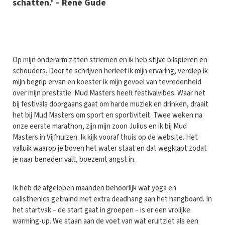
schatten.' – René Gude
O
p mijn onderarm zitten striemen en ik heb stijve bilspieren en
schouders. Door te schrijven herleef ik mijn ervaring, verdiep ik
mijn begrip ervan en koester ik mijn gevoel van tevredenheid
over mijn prestatie. Mud Masters heeft festivalvibes. Waar het
bij festivals doorgaans gaat om harde muziek en drinken, draait
het bij Mud Masters om sport en sportiviteit. Twee weken na
onze eerste marathon, zijn mijn zoon Julius en ik bij Mud
Masters in Vijfhuizen. Ik kijk vooraf thuis op de website. Het
valluik waarop je boven het water staat en dat wegklapt zodat
je naar beneden valt, boezemt angst in.
Ik heb de afgelopen maanden behoorlijk wat yoga en
calisthenics getraind met extra deadhang aan het hangboard. In
het startvak – de start gaat in groepen – is er een vrolijke
warming-up. We staan aan de voet van wat eruitziet als een