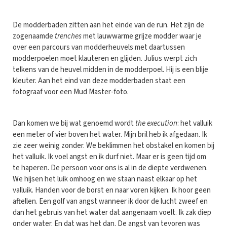
De modderbaden zitten aan het einde van de run. Het zijn de
zogenaamde
trenches
met lauwwarme grijze modder waar je
over een parcours van modderheuvels met daartussen
modderpoelen moet klauteren en glijden. Julius werpt zich
telkens van de heuvel midden in de modderpoel. Hij is een blije
kleuter. Aan het eind van deze modderbaden staat een
fotograaf voor een Mud Master-foto.
Dan komen we bij wat genoemd wordt
the execution
: het valluik
een meter of vier boven het water. Mijn bril heb ik afgedaan. Ik
zie zeer weinig zonder. We beklimmen het obstakel en komen bij
het valluik. Ik voel angst en ik durf niet. Maar er is geen tijd om
te haperen. De persoon voor ons is al in de diepte verdwenen.
We hijsen het luik omhoog en we staan naast elkaar op het
valluik. Handen voor de borst en naar voren kijken. Ik hoor geen
aftellen. Een golf van angst wanneer ik door de lucht zweef en
dan het gebruis van het water dat aangenaam voelt. Ik zak diep
onder water. En dat was het dan. De angst van tevoren was