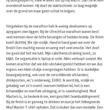
hij doorgelopen is, maar ik weet dat op mij wacht. Dan zie ik hem
eronderuit komen. Hij doet de slaktechniek: zo laag mogelijk
over de grond om maar geen schok te krijgen.
Vergeleken bij de marathon heb ik weinig deelnemers op
apegapen zien liggen. Bij de Utrechtse marathon waren best
veel mensen door de hitte bevangen of hadden kramp. De finish
komt dichtbij. We zijn vrolijk. Hand in hand gaan we over de
finish! Een machtig mooie ervaring met veel emotie. Het doet
me goed dat het me lukt. Mijn calisthenicstraining loont, zo
blijkt. De organisatie is tiptop in orde. Alles verloopt soepel. We
komen erachter dat we één obstakel gemist hebben en we dus
ergens een klein stukje overgeslagen hebben. Er is duidelijke
bewegwijzering, ook voor de verschillende afstanden;
drinkposten, wc’s onderweg, EHBO. Ik word blij, vrolijk en
gelukkig van zo’n event: mensen hebben lol, het is een
lichamelijke en mentale uitdaging, er is saamhorigheid. Mud
Masters is, zo bedenk ik me, een geschikt teambuildingevent.
Bij de finish is er genoeg te drinken en kun je het felbegeerde
Mud Master-T-shirt ophalen. Dat is leuker dan een medaille. Een