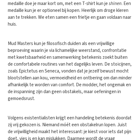
medaille doe je maar kort om, met een T-shirt kun je
shinen
. Een
medaille kun je er optioneel bij kopen. Heerlijk om droge kleren
aan te trekken. We eten samen een frietje en gaan voldaan naar
huis.
Mud Masters kun je filosofisch duiden als een vrijwillige
beproeving waarin je via lichamelijke weerstand, confrontatie
met kwetsbaarheid en samenwerking betekenis zoekt buiten
de comfortabele routines van het dagelijks leven. De stoïcijnen,
zoals Epictetus en Seneca, vonden dat je jezelf bewust mocht
blootstellen aan kou, vermoeidheid en ontbering om dan minder
afhankelijk te worden van comfort. De modder, het ongemak en
de inspanning zijn dan geen obstakels, maar oefeningen in
gemoedsrust.
Volgens existentialisten krijgt een handeling betekenis doordat
zij vrij gekozen is. Niemand móét een obstakelrun lopen. Juist
de vrijwilligheid maakt het interessant: je kiest voor iets dat pijn
doet, vies is en kan mislukken. Daarmee wordt de vraag