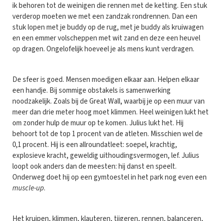
ik behoren tot de weinigen die rennen met de ketting. Een stuk
verderop moeten we met een zandzak rondrennen. Dan een
stuk lopen met je buddy op de rug, met je buddy als kruiwagen
en een emmer volscheppen met wit zand en deze een heuvel
op dragen. Ongelofelijk hoeveel je als mens kunt verdragen.
De sfeer is goed. Mensen moedigen elkaar aan. Helpen elkaar
een handje. Bij sommige obstakels is samenwerking
noodzakelijk. Zoals bij de Great Wall, waarbij je op een muur van
meer dan drie meter hoog moet klimmen. Heel weinigen lukt het
om zonder hulp de muur op te komen. Julius lukt het. Hij
behoort tot de top 1 procent van de atleten. Misschien wel de
0,1 procent. Hij is een allroundatleet: soepel, krachtig,
explosieve kracht, geweldig uithoudingsvermogen, lef. Julius
loopt ook anders dan de meesten: hij danst en speelt.
Onderweg doet hij op een gymtoestel in het park nog even een
muscle-up
.
Het kruipen, klimmen, klauteren, tijgeren, rennen, balanceren,