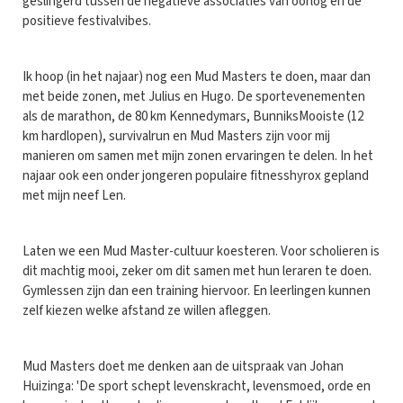
geslingerd tussen de negatieve associaties van oorlog en de
positieve festivalvibes.
Ik hoop (in het najaar) nog een Mud Masters te doen, maar dan
met beide zonen, met Julius en Hugo. De sportevenementen
als de marathon, de 80 km Kennedymars, BunniksMooiste (12
km hardlopen), survivalrun en Mud Masters zijn voor mij
manieren om samen met mijn zonen ervaringen te delen. In het
najaar ook een onder jongeren populaire fitnesshyrox gepland
met mijn neef Len.
Laten we een Mud Master-cultuur koesteren. Voor scholieren is
dit machtig mooi, zeker om dit samen met hun leraren te doen.
Gymlessen zijn dan een training hiervoor. En leerlingen kunnen
zelf kiezen welke afstand ze willen afleggen.
Mud Masters doet me denken aan de uitspraak van Johan
Huizinga: 'De sport schept levenskracht, levensmoed, orde en