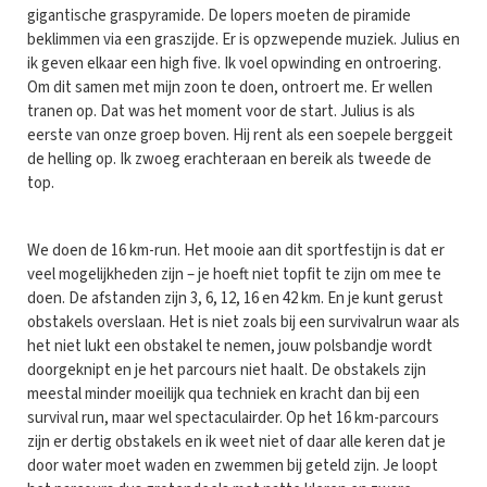
gigantische graspyramide. De lopers moeten de piramide
beklimmen via een graszijde. Er is opzwepende muziek. Julius en
ik geven elkaar een high five. Ik voel opwinding en ontroering.
Om dit samen met mijn zoon te doen, ontroert me. Er wellen
tranen op. Dat was het moment voor de start. Julius is als
eerste van onze groep boven. Hij rent als een soepele berggeit
de helling op. Ik zwoeg erachteraan en bereik als tweede de
top.
We doen de 16 km-run. Het mooie aan dit sportfestijn is dat er
veel mogelijkheden zijn – je hoeft niet topfit te zijn om mee te
doen. De afstanden zijn 3, 6, 12, 16 en 42 km. En je kunt gerust
obstakels overslaan. Het is niet zoals bij een survivalrun waar als
het niet lukt een obstakel te nemen, jouw polsbandje wordt
doorgeknipt en je het parcours niet haalt. De obstakels zijn
meestal minder moeilijk qua techniek en kracht dan bij een
survival run, maar wel spectaculairder. Op het 16 km-parcours
zijn er dertig obstakels en ik weet niet of daar alle keren dat je
door water moet waden en zwemmen bij geteld zijn. Je loopt