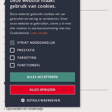
Deze website maakt
Activiteiten
gebruik van cookies.
ENGLISH
Deze website gebruikt cookies om uw
gebruikerservaring te verbeteren. Door
DUTCH
In de kijker
onze website te gebruiken, stemt u in met
alle cookies in overeenstemming met ons
Kalender
Cookiebeleid.
Lees verder
Recente activiteiten
STRIKT NOODZAKELIJK
Prijs Vrijzinnig Humanisme
PRESTATIE
Boekenprijs
TARGETING
Karel Poma-lezing
FUNCTIONEEL
ALLES ACCEPTEREN
Onze thema's
ALLES AFWIJZEN
DETAILS WEERGEVEN
Jaarthema
Opvoeden en onderwijs