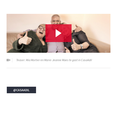
Teaser: Mia Mortier en Marie-Jeanne Maes te gast in CasaAdil
@CASAADIL