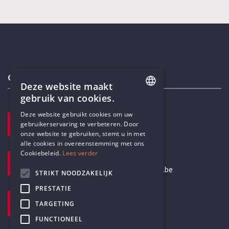
Contactgegevens
Deze website maakt
gebruik van cookies.
ENGLISH
Deze website gebruikt cookies om uw
TELEFOON
gebruikerservaring te verbeteren. Door
DUTCH
+32 3 233 70 32
onze website te gebruiken, stemt u in met
alle cookies in overeenstemming met ons
Cookiebeleid.
Lees verder
E-MAILADRES
secretariaat@humanistischverbond.be
STRIKT NOODZAKELIJK
PRESTATIE
BEZOEKADRES
TARGETING
Pottenbrug 4
Antwerpen, 2000
FUNCTIONEEL