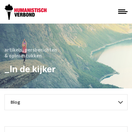
artikels, persberichten
& opiniestukken
_In de kijker