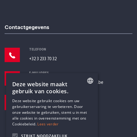
Contactgegevens
TELEFOON
+32 3 233 70 32
E-MAILADRES
secretariaat@humanistischverbond.be
Deze website maakt
gebruik van cookies.
BEZOEKADRES
ENGLISH
Deze website gebruikt cookies om uw
Pottenbrug 4
gebruikerservaring te verbeteren. Door
DUTCH
Antwerpen, 2000
onze website te gebruiken, stemt u in met
alle cookies in overeenstemming met ons
Cookiebeleid.
Lees verder
STRIKT NOODZAKELIJK