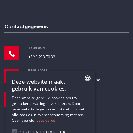
Contactgegevens
TELEFOON
+32 3 233 70 32
E-MAILADRES
secretariaat@humanistischverbond.be
Deze website maakt
gebruik van cookies.
BEZOEKADRES
ENGLISH
Deze website gebruikt cookies om uw
Pottenbrug 4
gebruikerservaring te verbeteren. Door
DUTCH
Antwerpen, 2000
onze website te gebruiken, stemt u in met
alle cookies in overeenstemming met ons
Cookiebeleid.
Lees verder
STRIKT NOODZAKELIJK