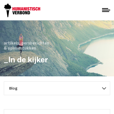
artikels, persberichten
& opiniestukken
_In de kijker