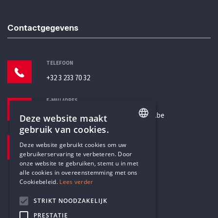
Contactgegevens
TELEFOON
+32 3 233 70 32
E-MAILADRES
secretariaat@humanistischverbond.be
Deze website maakt
gebruik van cookies.
BEZOEKADRES
ENGLISH
Deze website gebruikt cookies om uw
Pottenbrug 4
gebruikerservaring te verbeteren. Door
DUTCH
Antwerpen, 2000
onze website te gebruiken, stemt u in met
alle cookies in overeenstemming met ons
Cookiebeleid.
Lees verder
STRIKT NOODZAKELIJK
PRESTATIE