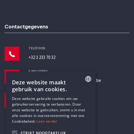
Contactgegevens
TELEFOON
+32 3 233 70 32
E-MAILADRES
secretariaat@humanistischverbond.be
Deze website maakt
gebruik van cookies.
BEZOEKADRES
ENGLISH
Deze website gebruikt cookies om uw
Pottenbrug 4
gebruikerservaring te verbeteren. Door
DUTCH
Antwerpen, 2000
onze website te gebruiken, stemt u in met
alle cookies in overeenstemming met ons
Cookiebeleid.
Lees verder
STRIKT NOODZAKELIJK