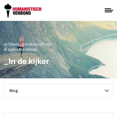
artikels, persberichten
& opiniestukken
_In de kijker