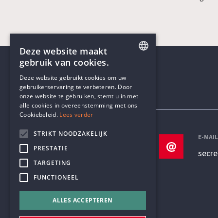
Deze website maakt
gebruik van cookies.
ENGLISH
Deze website gebruikt cookies om uw
gebruikerservaring te verbeteren. Door
DUTCH
onze website te gebruiken, stemt u in met
Contactgegevens
alle cookies in overeenstemming met ons
Cookiebeleid.
Lees verder
STRIKT NOODZAKELIJK
TELEFOON
E-MAI
PRESTATIE
+32 3 233 70 32
secr
TARGETING
FUNCTIONEEL
ALLES ACCEPTEREN