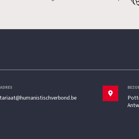
LADRES
BEZO
etariaat@humanistischverbond.be
Pott
Antw