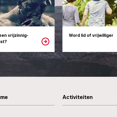
een vrijzinnig-
Word lid of vrijwilliger
st?
sme
Activiteiten