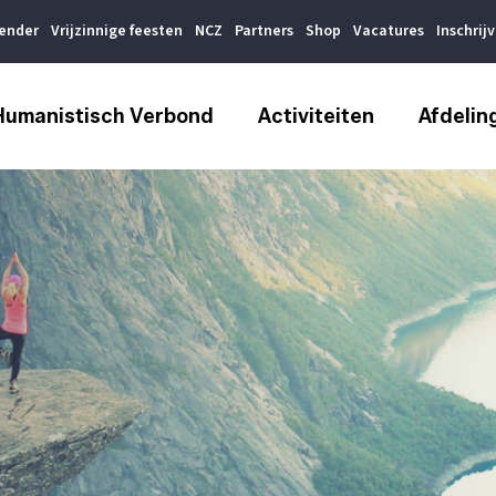
lender
Vrijzinnige feesten
NCZ
Partners
Shop
Vacatures
Inschrij
Humanistisch Verbond
Activiteiten
Afdelin