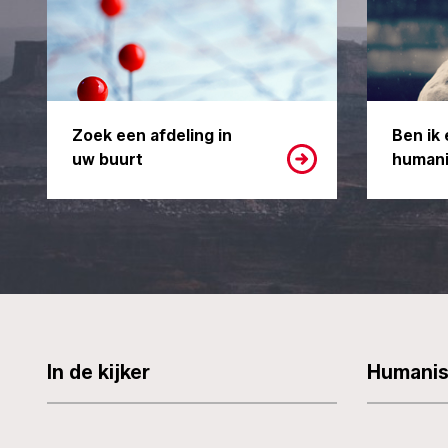
Zoek een afdeling in
Ben ik 
uw buurt
humani
In de kijker
Humani