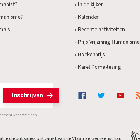
manist?
In de kijker
umanisme?
Kalender
ma's
Recente activiteiten
Prijs Vrijzinnig Humanisme
Boekenprijs
Karel Poma-lezing
Inschrijven
er moment weer afmelden.
satie die subsidies ontvangt van de Vlaamse Gemeenschap