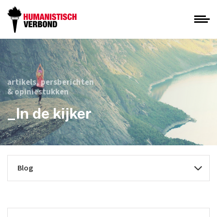
artikels, persberichten
& opiniestukken
_In de kijker