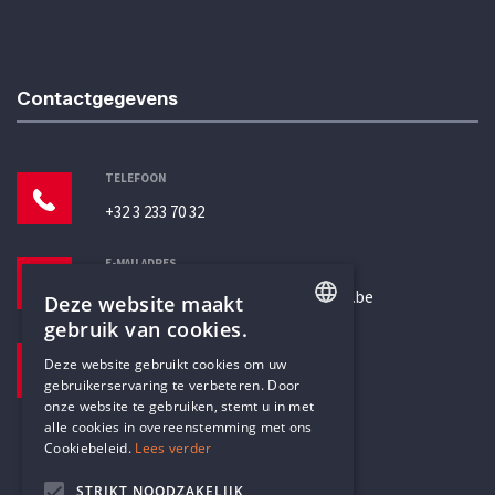
Contactgegevens
TELEFOON
+32 3 233 70 32
E-MAILADRES
secretariaat@humanistischverbond.be
Deze website maakt
gebruik van cookies.
BEZOEKADRES
ENGLISH
Deze website gebruikt cookies om uw
Pottenbrug 4
gebruikerservaring te verbeteren. Door
DUTCH
Antwerpen, 2000
onze website te gebruiken, stemt u in met
alle cookies in overeenstemming met ons
Cookiebeleid.
Lees verder
STRIKT NOODZAKELIJK