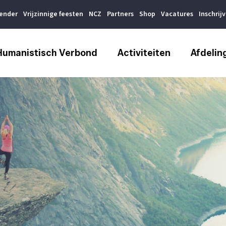
lender
Vrijzinnige feesten
NCZ
Partners
Shop
Vacatures
Inschrij
Humanistisch Verbond
Activiteiten
Afdelin