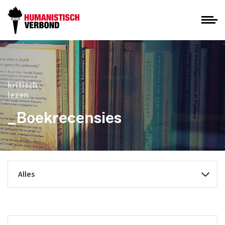
kritisch
lezen
_Boekrecensies