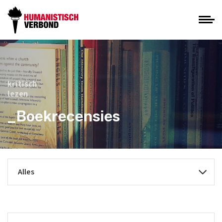
kritisch
lezen
_Boekrecensies