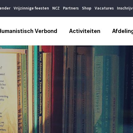
lender
Vrijzinnige feesten
NCZ
Partners
Shop
Vacatures
Inschrij
Humanistisch Verbond
Activiteiten
Afdelin