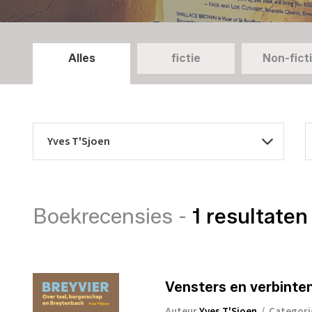
Alles
fictie
Non-fict
Boekrecensies -
1 resultaten
Vensters en verbinte
Auteur
Yves T'Sjoen
/
Categor