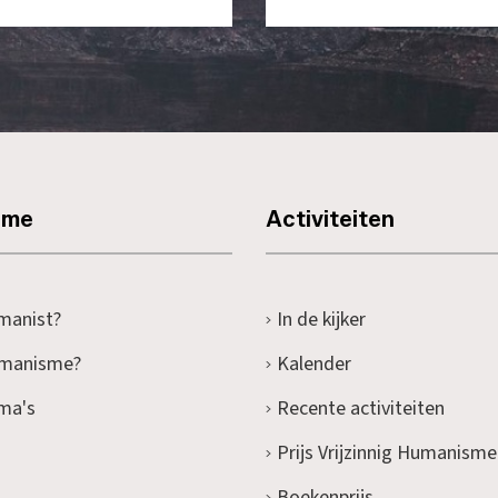
sme
Activiteiten
manist?
In de kijker
umanisme?
Kalender
ma's
Recente activiteiten
Prijs Vrijzinnig Humanisme
Boekenprijs