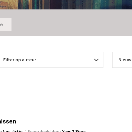
ie
nissen
ie
Non-fictie
/
Beoordeeld door
Yves T'Sjoen