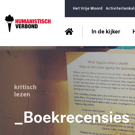
Het Vrije Woord
Activiteitenka
In de kijker
kritisch
lezen
_Boekrecensies