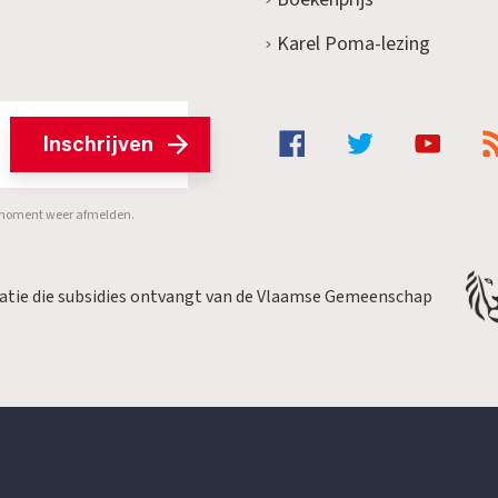
Karel Poma-lezing
Inschrijven
er moment weer afmelden.
satie die subsidies ontvangt van de Vlaamse Gemeenschap