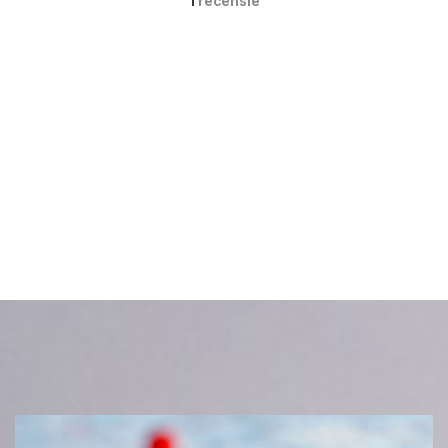
1
recensie