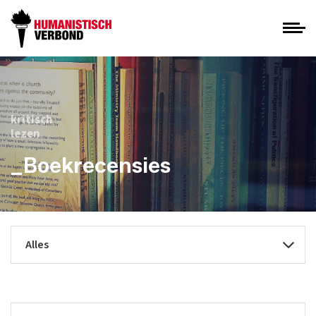
kritisch
lezen
_Boekrecensies