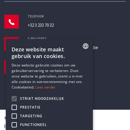
TELEFOON
+32 3 233 70 32
E-MAILADRES
secretariaat@humanistischverbond.be
Deze website maakt
gebruik van cookies.
BEZOEKADRES
ENGLISH
Deze website gebruikt cookies om uw
Pottenbrug 4
gebruikerservaring te verbeteren. Door
DUTCH
Antwerpen, 2000
onze website te gebruiken, stemt u in met
alle cookies in overeenstemming met ons
Cookiebeleid.
Lees verder
STRIKT NOODZAKELIJK
PRESTATIE
TARGETING
© Humanistisch Verbond 2026
FUNCTIONEEL
Privacy