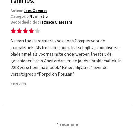
families.
Auteur
Loes Gompes
Categorie
Non-fictie
Beoordeeld door
Ignace Claessens
Na een theatercarrière koos Loes Gompes voor de
journalistiek. Als freelancejournalist schrijft zij voor diverse
bladen met als voornaamste onderwerpen theater, de
geschiedenis van Amsterdam en de joodse problematiek. In
2013 verscheen haar boek “Fatsoenlijk land” over de
verzetsgroep “Porgel en Porulan”.
2 MEI 2024
1
recensie