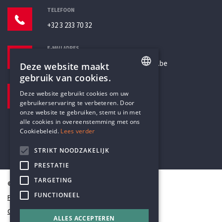
TELEFOON
+32 3 233 70 32
E-MAILADRES
secretariaat@humanistischverbond.be
Deze website maakt
gebruik van cookies.
BEZOEKADRES
ENGLISH
Deze website gebruikt cookies om uw
Pottenbrug 4
gebruikerservaring te verbeteren. Door
DUTCH
Antwerpen, 2000
onze website te gebruiken, stemt u in met
alle cookies in overeenstemming met ons
Cookiebeleid.
Lees verder
STRIKT NOODZAKELIJK
PRESTATIE
TARGETING
© Humanistisch Verbond 2026
FUNCTIONEEL
Privacy
Cookiestatement
ALLES ACCEPTEREN