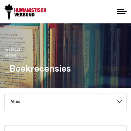
kritisch
lezen
_Boekrecensies