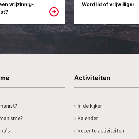
een vrijzinnig-
Word lid of vrijwilliger
st?
sme
Activiteiten
manist?
In de kijker
umanisme?
Kalender
ma's
Recente activiteiten