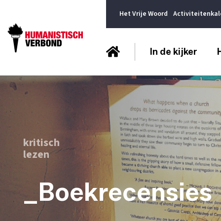
Het Vrije Woord
Activiteitenka
In de kijker
kritisch
lezen
_Boekrecensies