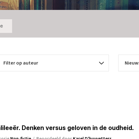
ie
ileeër. Denken versus geloven in de oudheid.
gorie
Non-fictie
/
Beoordeeld door
Karel D'huyvetters