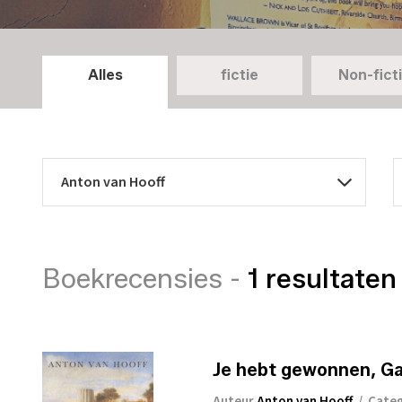
Alles
fictie
Non-fict
Boekrecensies -
1 resultaten
Je hebt gewonnen, Gal
Auteur
Anton van Hooff
/
Cate