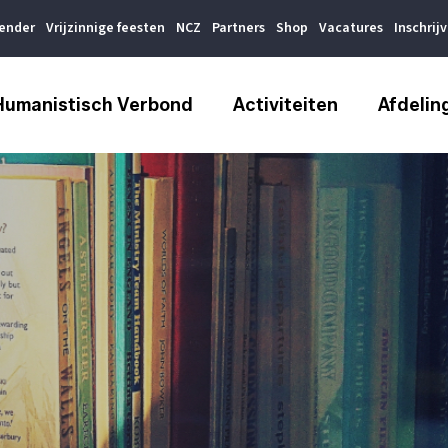
lender
Vrijzinnige feesten
NCZ
Partners
Shop
Vacatures
Inschrij
Humanistisch Verbond
Activiteiten
Afdelin