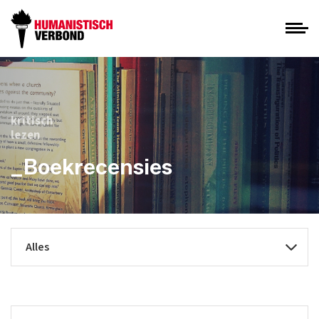
kritisch
lezen
_Boekrecensies