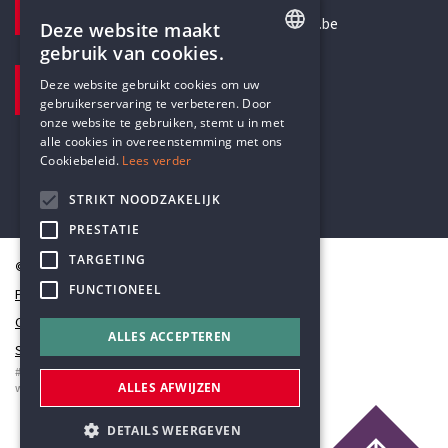
secretariaat@humanistischverbond.be
Deze website maakt
gebruik van cookies.
BEZOEKADRES
ENGLISH
Deze website gebruikt cookies om uw
Pottenbrug 4
gebruikerservaring te verbeteren. Door
DUTCH
Antwerpen, 2000
onze website te gebruiken, stemt u in met
alle cookies in overeenstemming met ons
Cookiebeleid.
Lees verder
STRIKT NOODZAKELIJK
PRESTATIE
TARGETING
© Humanistisch Verbond 2026
FUNCTIONEEL
Privacy
Cookiestatement
ALLES ACCEPTEREN
Sitemap
#codedwithlove by
Codelines
ALLES AFWIJZEN
webapplicaties
,
mobiele apps
&
maatwerk websites
DETAILS WEERGEVEN