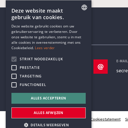
Deze website maakt
gebruik van cookies.
ENGLISH
Deze website gebruikt cookies om uw
gebruikerservaring te verbeteren. Door
DUTCH
onze website te gebruiken, stemt u in met
Contactgegevens
alle cookies in overeenstemming met ons
Cookiebeleid.
Lees verder
STRIKT NOODZAKELIJK
TELEFOON
E-MAI
PRESTATIE
+32 3 233 70 32
secr
TARGETING
FUNCTIONEEL
ALLES ACCEPTEREN
ALLES AFWIJZEN
© Humanistisch Verbond 2026
Privacy
Cookiestatement
S
DETAILS WEERGEVEN
#codedwithlove by
Codelines