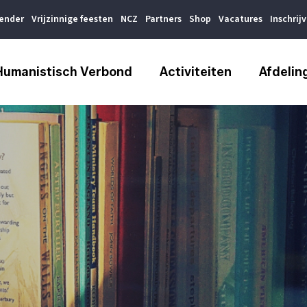
lender
Vrijzinnige feesten
NCZ
Partners
Shop
Vacatures
Inschrij
Humanistisch Verbond
Activiteiten
Afdelin