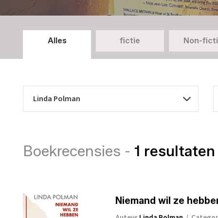
Alles
fictie
Non-fict
Boekrecensies -
1 resultaten
Niemand wil ze hebben
Auteur
Linda Polman
/
Catego