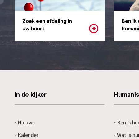
Zoek een afdeling in
Ben ik 
uw buurt
humani
In de kijker
Humani
Nieuws
Ben ik hu
Kalender
Wat is h