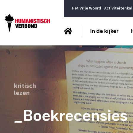
Het Vrije Woord
Activiteitenka
In de kijker
kritisch
lezen
_Boekrecensies