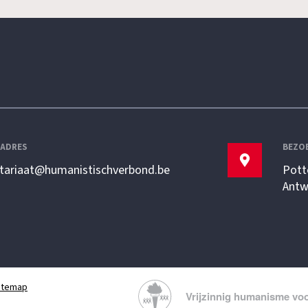
LADRES
BEZO
etariaat@humanistischverbond.be
Pott
Antw
itemap