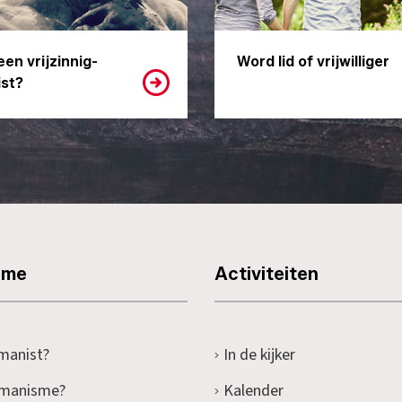
een vrijzinnig-
Word lid of vrijwilliger
st?
sme
Activiteiten
manist?
In de kijker
umanisme?
Kalender