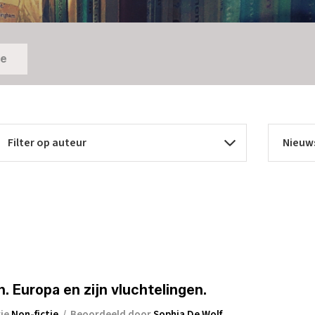
ie
. Europa en zijn vluchtelingen.
rie
Non-fictie
/
Beoordeeld door
Sophia De Wolf