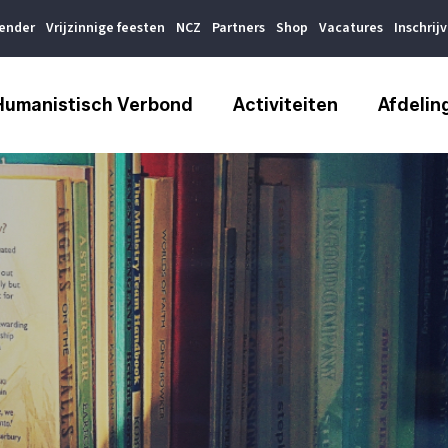
lender
Vrijzinnige feesten
NCZ
Partners
Shop
Vacatures
Inschrij
Humanistisch Verbond
Activiteiten
Afdelin