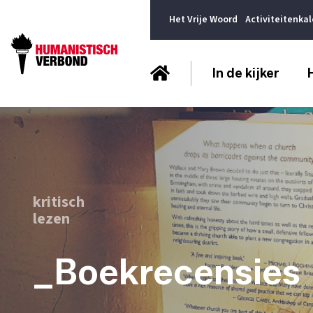
Het Vrije Woord
Activiteitenka
In de kijker
kritisch
lezen
_Boekrecensies