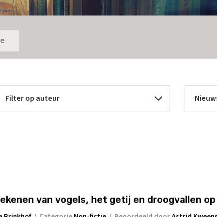
ie
kenen van vogels, het getij en droogvallen op
a Brinkhof
/
Categorie
Non-fictie
/
Beoordeeld door
Astrid Kween