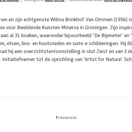
men en zijn echtgenote Wilma Brinkhof. Van Ommen (1956) is 
e voor Beeldende Kunsten Minerva in Groningen. Zijn inspira
taan al 31 boeken, waaronder bijvoorbeeld ‘De Bijeneter’ en
len, etsen, lino- en houtsnedes en sumi-e schilderingen. Hij il
ad hij een overzichtstentoonstelling in slot Zeist en van 3
nitiatiefnemer tot de oprichting van ‘Artist for Nature’. Sch
.
1
recensie