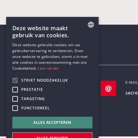
Deze website maakt
gebruik van cookies.
ENGLISH
Deze website gebruikt cookies om uw
gebruikerservaring te verbeteren. Door
DUTCH
onze website te gebruiken, stemt u in met
Contactgegevens
alle cookies in overeenstemming met ons
Cookiebeleid.
Lees verder
STRIKT NOODZAKELIJK
TELEFOON
E-MAI
PRESTATIE
+32 3 233 70 32
secr
TARGETING
FUNCTIONEEL
ALLES ACCEPTEREN