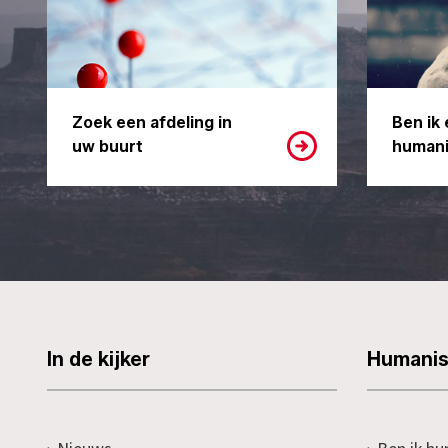
Zoek een afdeling in
Ben ik 
uw buurt
humani
In de kijker
Humani