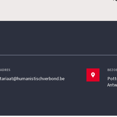
LADRES
BEZO
etariaat@humanistischverbond.be
Pott
Antw