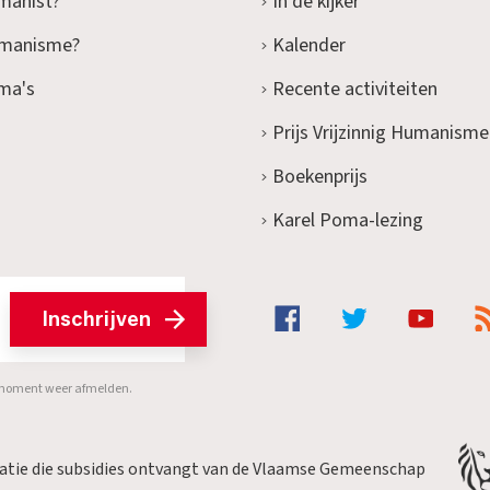
manist?
In de kijker
umanisme?
Kalender
ma's
Recente activiteiten
Prijs Vrijzinnig Humanisme
Boekenprijs
Karel Poma-lezing
Inschrijven
er moment weer afmelden.
satie die subsidies ontvangt van de Vlaamse Gemeenschap