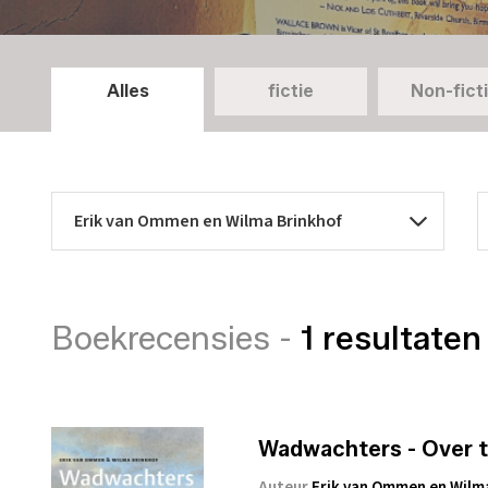
Alles
fictie
Non-fict
Boekrecensies -
1 resultaten
Wadwachters - Over te
Auteur
Erik van Ommen en Wilm