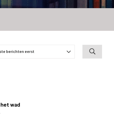
 het wad
s