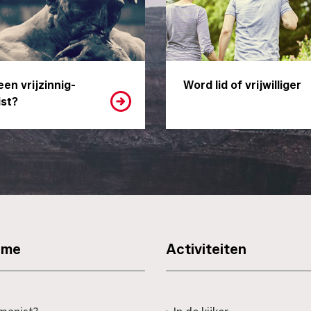
een vrijzinnig-
Word lid of vrijwilliger
st?
sme
Activiteiten