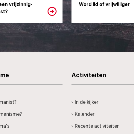
een vrijzinnig-
Word lid of vrijwilliger
st?
sme
Activiteiten
manist?
In de kijker
umanisme?
Kalender
ma's
Recente activiteiten