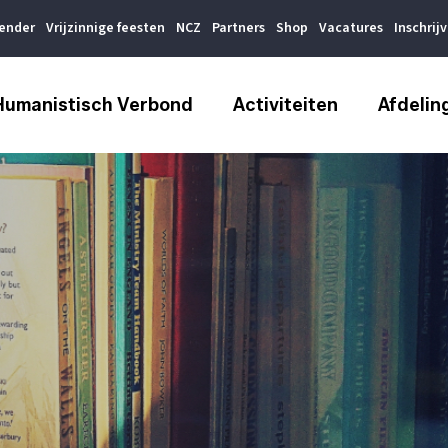
lender
Vrijzinnige feesten
NCZ
Partners
Shop
Vacatures
Inschrij
Humanistisch Verbond
Activiteiten
Afdelin