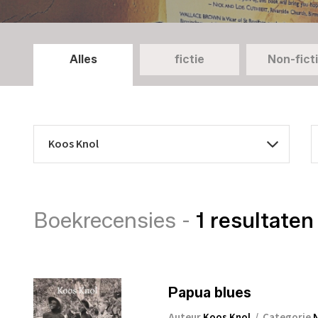
Alles
fictie
Non-fict
Boekrecensies -
1 resultaten
Papua blues
Auteur
Koos Knol
/
Categorie
N