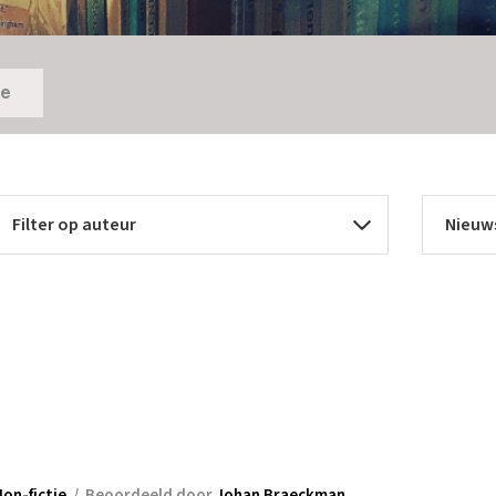
ie
on-fictie
/
Beoordeeld door
Johan Braeckman