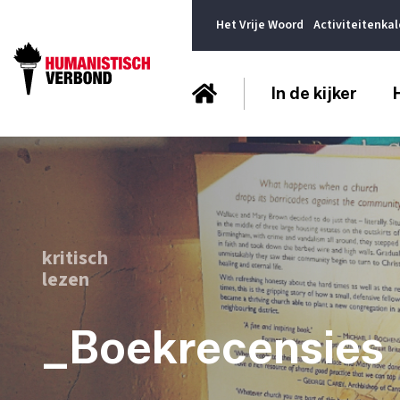
Het Vrije Woord
Activiteitenka
In de kijker
kritisch
lezen
_Boekrecensies