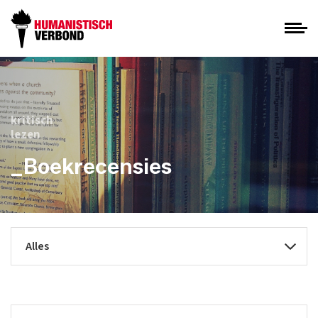
kritisch
lezen
_Boekrecensies