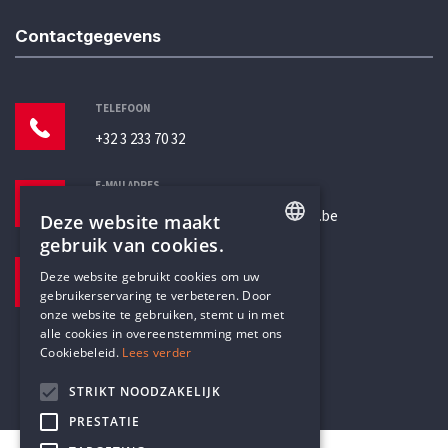
Contactgegevens
TELEFOON
+32 3 233 70 32
E-MAILADRES
secretariaat@humanistischverbond.be
Deze website maakt
gebruik van cookies.
BEZOEKADRES
ENGLISH
Deze website gebruikt cookies om uw
Pottenbrug 4
gebruikerservaring te verbeteren. Door
DUTCH
Antwerpen, 2000
onze website te gebruiken, stemt u in met
alle cookies in overeenstemming met ons
Cookiebeleid.
Lees verder
STRIKT NOODZAKELIJK
PRESTATIE