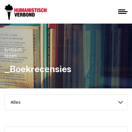
kritisch
lezen
_Boekrecensies