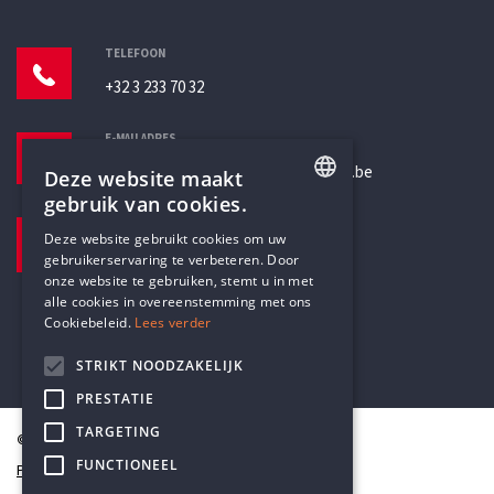
TELEFOON
+32 3 233 70 32
E-MAILADRES
secretariaat@humanistischverbond.be
Deze website maakt
gebruik van cookies.
BEZOEKADRES
ENGLISH
Deze website gebruikt cookies om uw
Pottenbrug 4
gebruikerservaring te verbeteren. Door
DUTCH
Antwerpen, 2000
onze website te gebruiken, stemt u in met
alle cookies in overeenstemming met ons
Cookiebeleid.
Lees verder
STRIKT NOODZAKELIJK
PRESTATIE
TARGETING
© Humanistisch Verbond 2026
FUNCTIONEEL
Privacy