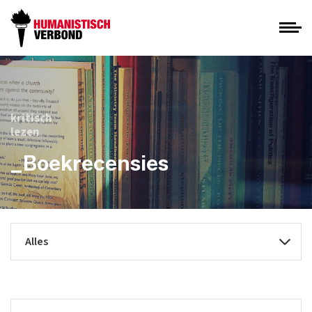
kritisch
lezen
_Boekrecensies