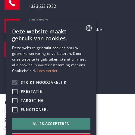
+32 3 233 70 32
E-MAILADRES
secretariaat@humanistischverbond.be
Deze website maakt
gebruik van cookies.
BEZOEKADRES
ENGLISH
Deze website gebruikt cookies om uw
Pottenbrug 4
gebruikerservaring te verbeteren. Door
DUTCH
Antwerpen, 2000
onze website te gebruiken, stemt u in met
alle cookies in overeenstemming met ons
Cookiebeleid.
Lees verder
STRIKT NOODZAKELIJK
PRESTATIE
TARGETING
© Humanistisch Verbond 2026
FUNCTIONEEL
Privacy
Cookiestatement
ALLES ACCEPTEREN
Sitemap
#codedwithlove by
Codelines