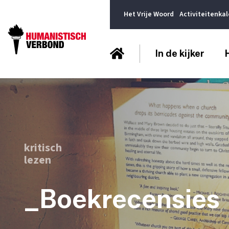
Het Vrije Woord
Activiteitenka
In de kijker
kritisch
lezen
_Boekrecensies