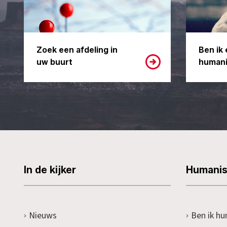
Zoek een afdeling in
Ben ik 
uw buurt
humani
In de kijker
Humani
Nieuws
Ben ik hu