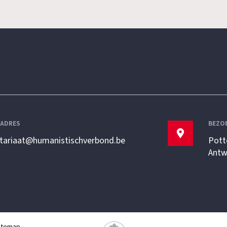
LADRES
BEZO
etariaat@humanistischverbond.be
Pott
Antw
itemap