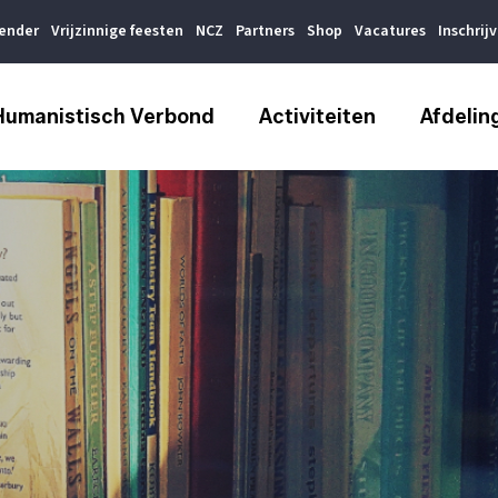
lender
Vrijzinnige feesten
NCZ
Partners
Shop
Vacatures
Inschrij
Humanistisch Verbond
Activiteiten
Afdelin