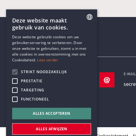
Deze website maakt
gebruik van cookies.
ENGLISH
Deze website gebruikt cookies om uw
gebruikerservaring te verbeteren. Door
DUTCH
onze website te gebruiken, stemt u in met
Contactgegevens
alle cookies in overeenstemming met ons
Cookiebeleid.
Lees verder
STRIKT NOODZAKELIJK
TELEFOON
E-MAI
PRESTATIE
+32 3 233 70 32
secr
TARGETING
FUNCTIONEEL
ALLES ACCEPTEREN
ALLES AFWIJZEN
© Humanistisch Verbond 2026
Privacy
Cookiestatement
S