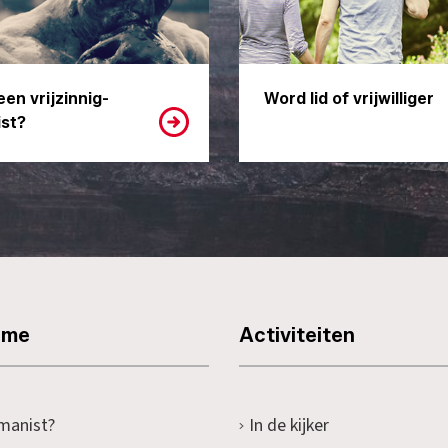
een vrijzinnig-
Word lid of vrijwilliger
st?
sme
Activiteiten
manist?
In de kijker