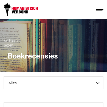
kritisch
lezen
_Boekrecensies