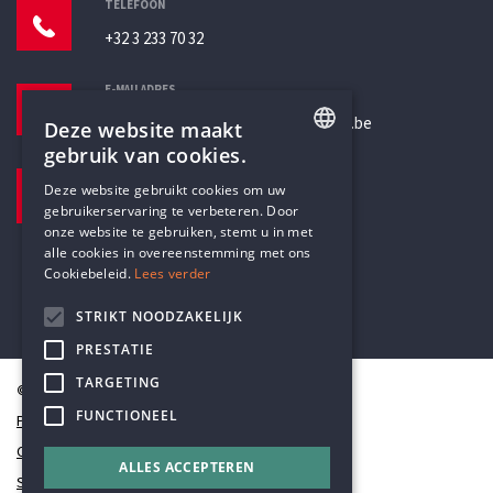
TELEFOON
+32 3 233 70 32
E-MAILADRES
secretariaat@humanistischverbond.be
Deze website maakt
gebruik van cookies.
BEZOEKADRES
ENGLISH
Deze website gebruikt cookies om uw
Pottenbrug 4
gebruikerservaring te verbeteren. Door
DUTCH
Antwerpen, 2000
onze website te gebruiken, stemt u in met
alle cookies in overeenstemming met ons
Cookiebeleid.
Lees verder
STRIKT NOODZAKELIJK
PRESTATIE
TARGETING
© Humanistisch Verbond 2026
FUNCTIONEEL
Privacy
Cookiestatement
ALLES ACCEPTEREN
Sitemap