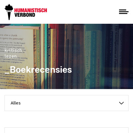
kritisch
lezen
_Boekrecensies