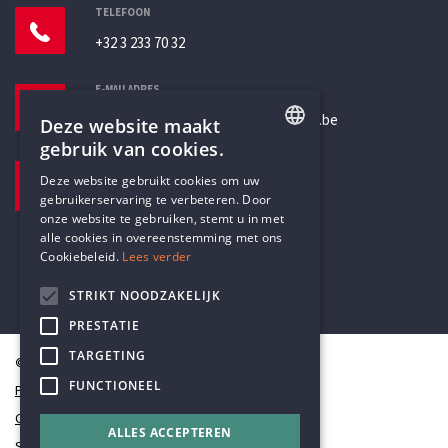
TELEFOON
+32 3 233 70 32
E-MAILADRES
secretariaat@humanistischverbond.be
Deze website maakt
gebruik van cookies.
BEZOEKADRES
ENGLISH
Deze website gebruikt cookies om uw
Pottenbrug 4
gebruikerservaring te verbeteren. Door
DUTCH
Antwerpen, 2000
onze website te gebruiken, stemt u in met
alle cookies in overeenstemming met ons
Cookiebeleid.
Lees verder
STRIKT NOODZAKELIJK
PRESTATIE
TARGETING
© Humanistisch Verbond 2026
FUNCTIONEEL
Privacy
Cookiestatement
ALLES ACCEPTEREN
Sitemap