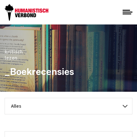
kritisch
lezen
_Boekrecensies