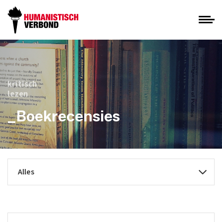
kritisch
lezen
_Boekrecensies