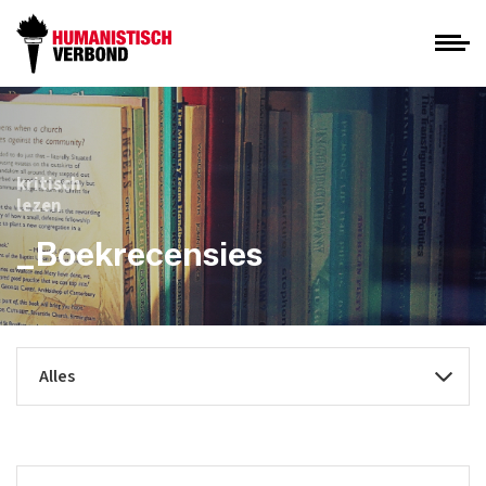
kritisch
lezen
_Boekrecensies