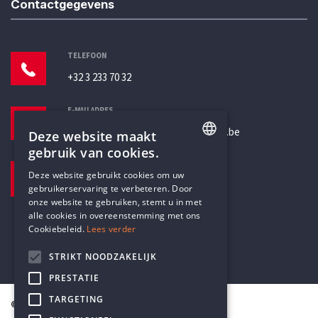
Contactgegevens
TELEFOON
+32 3 233 70 32
E-MAILADRES
secretariaat@humanistischverbond.be
Deze website maakt
gebruik van cookies.
BEZOEKADRES
ENGLISH
Deze website gebruikt cookies om uw
Pottenbrug 4
gebruikerservaring te verbeteren. Door
DUTCH
Antwerpen, 2000
onze website te gebruiken, stemt u in met
alle cookies in overeenstemming met ons
Cookiebeleid.
Lees verder
STRIKT NOODZAKELIJK
PRESTATIE
TARGETING
© Humanistisch Verbond 2026