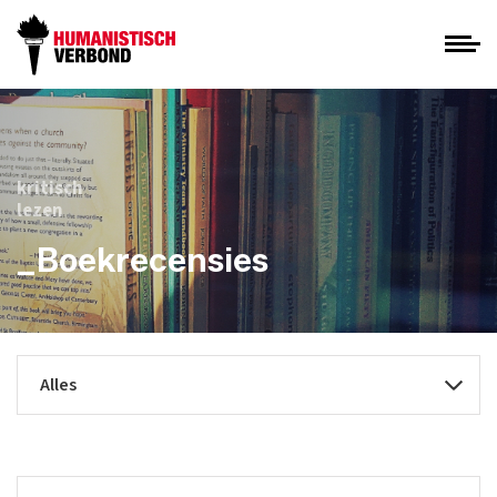
kritisch
lezen
_Boekrecensies