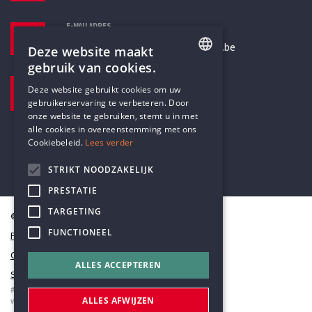
E-MAILADRES
secretariaat@humanistischverbond.be
Deze website maakt
gebruik van cookies.
BEZOEKADRES
ENGLISH
Deze website gebruikt cookies om uw
Pottenbrug 4
gebruikerservaring te verbeteren. Door
DUTCH
Antwerpen, 2000
onze website te gebruiken, stemt u in met
alle cookies in overeenstemming met ons
Cookiebeleid.
Lees verder
STRIKT NOODZAKELIJK
PRESTATIE
TARGETING
© Humanistisch Verbond 2026
FUNCTIONEEL
Privacy
Cookiestatement
ALLES ACCEPTEREN
Sitemap
#codedwithlove by
Codelines
ALLES AFWIJZEN
webapplicaties
,
mobiele apps
&
maatwerk websites